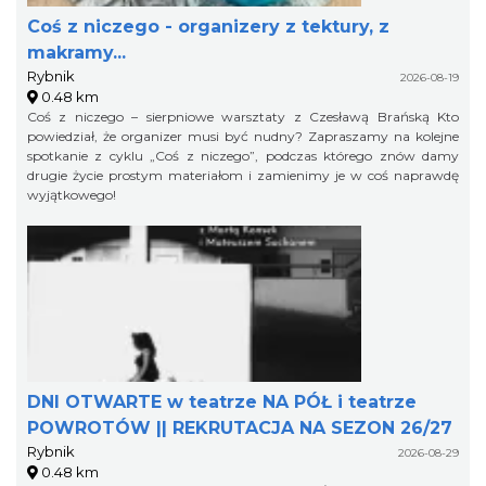
Coś z niczego - organizery z tektury, z
makramy...
Rybnik
2026-08-19
0.48 km
Coś z niczego – sierpniowe warsztaty z Czesławą Brańską Kto
powiedział, że organizer musi być nudny? Zapraszamy na kolejne
spotkanie z cyklu „Coś z niczego”, podczas którego znów damy
drugie życie prostym materiałom i zamienimy je w coś naprawdę
wyjątkowego!
DNI OTWARTE w teatrze NA PÓŁ i teatrze
POWROTÓW || REKRUTACJA NA SEZON 26/27
Rybnik
2026-08-29
0.48 km