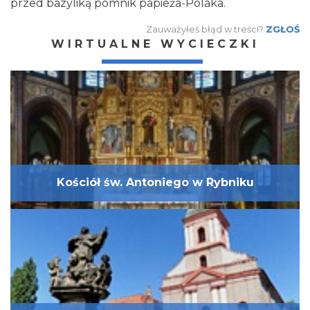
przed bazyliką pomnik papieża-Polaka.
Zauważyłeś błąd w treści?
ZGŁOŚ
WIRTUALNE WYCIECZKI
Kościół św. Antoniego w Rybniku