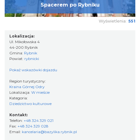
Spacerem po Rybniku
Wyświetlenia:
551
Lokalizacja:
Ul. Mikołowska 4
44-200 Rybnik
Gmina:
Rybnik
Powiat:
rybnicki
Pokaż wskazówki dojazdu
Region turystyczny:
Kraina Górnej Odry
Lokalizacja:
W mieście
Kategoria:
Dziedzictwo kulturowe
Kontakt:
Telefon:
+48 324 329 021
Fax:
+48 324 329 028
Email:
kancelaria@bazylika.rybnik.pl