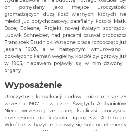
wydał zezwolenie na budowę nowego kościoła. Był
on pomyślany jako miejsce uroczystości
gromadzących dużą ilość wiernych, których nie
mieścił już dotychczasowy, parafialny kościół Matki
Bożej Bolesnej. Projekt nowej świątyni sporządził
Ludwik Schneider, nad pracami czuwał proboszcz
Franciszek Brudniok. Wstępne prace rozpoczęto już
jesienią 1903, a w następnym wmurowano i
poświęcono kamień węgielny. Kościół był gotowy już
w 1905, niebawem pojawiły się w nim dzwony i
organy.
Wyposażenie
Uroczystość konsekracji budowli miała miejsce 29
września 1907 r., w dzień Świętych Archaniołów.
Nieco wcześniej ze starej kapliczki uroczyście
przeniesiono do kościoła figurę św. Antoniego.
Wkrótce w bazylice pojawiły się kolejne elementy