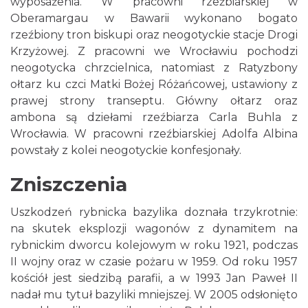
wyposażenia. W pracowni rzeźbiarskiej w
Oberamargau w Bawarii wykonano bogato
rzeźbiony tron biskupi oraz neogotyckie stacje Drogi
Krzyżowej. Z pracowni we Wrocławiu pochodzi
neogotycka chrzcielnica, natomiast z Ratyzbony
ołtarz ku czci Matki Bożej Różańcowej, ustawiony z
prawej strony transeptu. Główny ołtarz oraz
ambona są dziełami rzeźbiarza Carla Buhla z
Wrocławia. W pracowni rzeźbiarskiej Adolfa Albina
powstały z kolei neogotyckie konfesjonały.
Zniszczenia
Uszkodzeń rybnicka bazylika doznała trzykrotnie:
na skutek eksplozji wagonów z dynamitem na
rybnickim dworcu kolejowym w roku 1921, podczas
II wojny oraz w czasie pożaru w 1959. Od roku 1957
kościół jest siedzibą parafii, a w 1993 Jan Paweł II
nadał mu tytuł bazyliki mniejszej. W 2005 odsłonięto