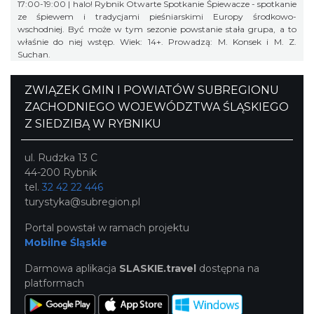
17:00-19:00 | halo! Rybnik Otwarte Spotkanie Śpiewacze - spotkanie
ze śpiewem i tradycjami pieśniarskimi Europy środkowo-
wschodniej. Być może w tym sezonie powstanie stała grupa, a to
właśnie do niej wstęp. Wiek: 14+. Prowadzą: M. Konsek i M. Z.
Suchan.
ZWIĄZEK GMIN I POWIATÓW SUBREGIONU
ZACHODNIEGO WOJEWÓDZTWA ŚLĄSKIEGO
Z SIEDZIBĄ W RYBNIKU
ul. Rudzka 13 C
44-200 Rybnik
tel.
32 42 22 446
turystyka@subregion.pl
Portal powstał w ramach projektu
Mobilne Śląskie
Darmowa aplikacja
SLASKIE.travel
dostępna na
platformach