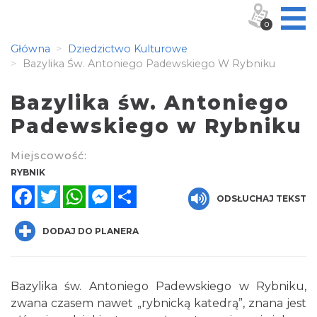
0
Główna
Dziedzictwo Kulturowe
Bazylika Św. Antoniego Padewskiego W Rybniku
Bazylika św. Antoniego
Padewskiego w Rybniku
Miejscowość:
RYBNIK
Facebook
Twitter
WhatsApp
Messenger
Share
ODSŁUCHAJ TEKST
DODAJ DO PLANERA
Bazylika św. Antoniego Padewskiego w Rybniku,
zwana czasem nawet „rybnicką katedrą”, znana jest