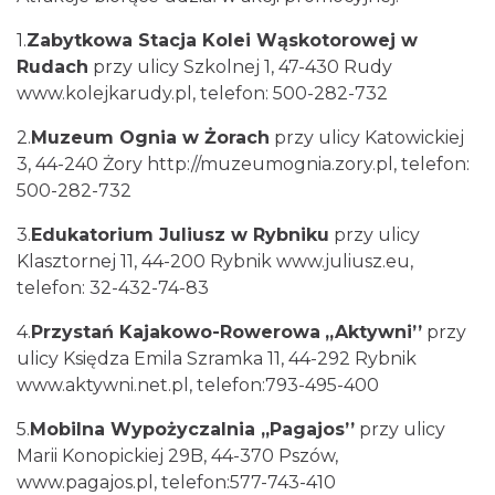
1.
Zabytkowa Stacja Kolei Wąskotorowej w
Rudach
przy ulicy Szkolnej 1, 47-430 Rudy
www.kolejkarudy.pl, telefon: 500-282-732
2.
Muzeum Ognia w Żorach
przy ulicy Katowickiej
3, 44-240 Żory
http://muzeumognia.zory.pl,
telefon:
500-282-732
3.
Edukatorium Juliusz w Rybniku
przy ulicy
Klasztornej 11, 44-200 Rybnik
www.juliusz.eu,
telefon: 32-432-74-83
4.
Przystań Kajakowo-Rowerowa
,,Aktywni’’
przy
ulicy Księdza Emila Szramka 11, 44-292 Rybnik
www.aktywni.net.pl, telefon:793-495-400
5.
Mobilna Wypożyczalnia ,,Pagajos’’
przy ulicy
Marii Konopickiej 29B, 44-370 Pszów,
www.pagajos.pl, telefon:577-743-410