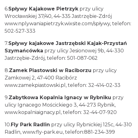
6.
Spływy Kajakowe Pietrzyk
przy ulicy
Wrocławskiej 37/40, 44-335 Jastrzębie-Zdrój
www.nplywaniapietrzyk.wixsite.com/spływy, telefon:
502-527-333
7.
Spływy kajakowe Jastrzębski Kajak-Przystań
Szymańcówka
przy ulicy Jesionowej 9b, 44-330
Jastrzębie-Zdrój, telefon: 501-087-062
8.
Zamek Piastowski w Raciborzu
przy ulicy
Zamkowej 2, 47-400 Racibórz
www.zamekpiastowski.pl,
telefon: 32-414-02-33
9.
Zabytkowa Kopalnia Ignacy w Rybniku
przy
ulicy Ignacego Mościckiego 3, 44-273 Rybnik,
www.kopalniaignacy.pl, telefon: 32-44-07-920
10.
Fly Park Radlin
przy ulicy Rybnickiej 125c, 44-310
Radlin, www.fly-park.eu, telefon:881-234-399