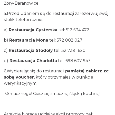
Żory-Baranowice
5.Przed udaniem się do restauracji zarezerwuj swój
stolik telefonicznie:
a)
Restauracja Cysterska
tel: 512 534 472
b)
Restauracja Mona
tel: 572 002 027
c)
Restauracja Stodoły
tel: 32 739 1620
d)
Restauracja Charlotta
tel: 698 607 947
6.Wybierając się do restauracji
pamiętaj zabierz ze
sobą voucher
,
który otrzymałeś w punkcie
weryfikacyjnym.
7.Smacznego! Ciesz się smaczną śląską kuchnią!
Atrakcje biorące udział w akcji promocyjnej: