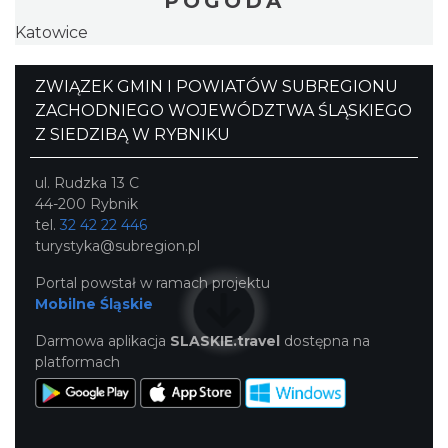
POGODA
Katowice
ZWIĄZEK GMIN I POWIATÓW SUBREGIONU
ZACHODNIEGO WOJEWÓDZTWA ŚLĄSKIEGO
Z SIEDZIBĄ W RYBNIKU
ul. Rudzka 13 C
44-200 Rybnik
tel.
32 42 22 446
turystyka@subregion.pl
Portal powstał w ramach projektu
Mobilne Śląskie
Darmowa aplikacja
SLASKIE.travel
dostępna na
platformach