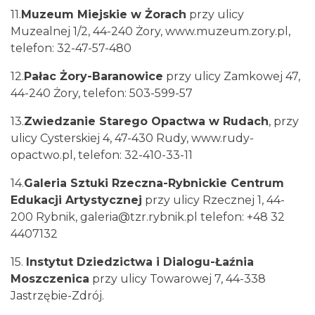
11.
Muzeum Miejskie w Żorach
przy ulicy
Muzealnej 1/2, 44-240 Żory, www.muzeum.zory.pl,
telefon: 32-47-57-480
12.
Pałac Żory-Baranowice
przy ulicy Zamkowej 47,
44-240 Żory, telefon: 503-599-57
13.
Zwiedzanie Starego Opactwa w Rudach
, przy
ulicy Cysterskiej 4, 47-430 Rudy, www.rudy-
opactwo.pl, telefon: 32-410-33-11
14.
Galeria Sztuki Rzeczna-Rybnickie Centrum
Edukacji Artystycznej
przy ulicy Rzecznej 1, 44-
200 Rybnik,
galeria@tzr.rybnik.pl
telefon: +48 32
4407132
15.
Instytut Dziedzictwa i Dialogu-Łaźnia
Moszczenica
przy ulicy Towarowej 7, 44-338
Jastrzębie-Zdrój.