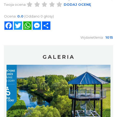
Twoja ocena:
DODAJ OCENĘ
Ocena:
0.0
(Oddano 0 głosy)
Facebook
Twitter
WhatsApp
Messenger
Share
Wyświetlenia:
1015
GALERIA