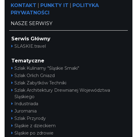
KONTAKT
|
PUNKTY IT
|
POLITYKA
PRYWATNOŚCI
NASZE SERWISY
Serwis Główny
SLASKIE.travel
Tematyczne
Szlak Kulinarny "Śląskie Smaki"
Szlak Orlich Gniazd
Szlak Zabytków Techniki
Szlak Architektury Drewnianej Województwa
Śląskiego
Industriada
Juromania
Szlak Przyrody
Śląskie z dzieckiem
Śląskie po zdrowie