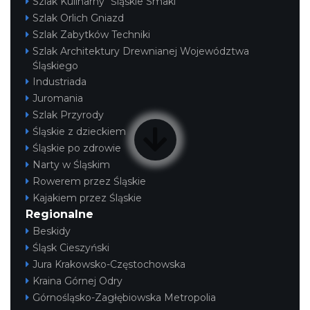
Szlak Kulinarny "Śląskie Smaki"
Szlak Orlich Gniazd
Szlak Zabytków Techniki
Szlak Architektury Drewnianej Województwa
Śląskiego
Industriada
Juromania
Szlak Przyrody
Śląskie z dzieckiem
Śląskie po zdrowie
Narty w Śląskim
Rowerem przez Śląskie
Kajakiem przez Śląskie
Regionalne
Beskidy
Śląsk Cieszyński
Jura Krakowsko-Częstochowska
Kraina Górnej Odry
Górnośląsko-Zagłębiowska Metropolia