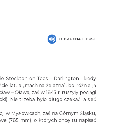
ODSŁUCHAJ TEKST
sie Stockton-on-Tees – Darlington i kiedy
e lat, a „machina żelazna”, bo różnie ją
w – Oława, zaś w 1845 r. ruszyły pociągi
). Nie trzeba było długo czekać, a sieć
icji w Mysłowicach, zaś na Górnym Śląsku,
owe (785 mm), o których chcę tu napisać