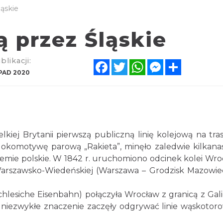
ąskie
 przez Śląskie
likacji:
Facebook
Twitter
WhatsApp
Messenger
Share
PAD 2020
kiej Brytanii pierwszą publiczną linię kolejową na tra
omotywę parową „Rakieta”, minęło zaledwie kilkanaści
mie polskie. W 1842 r. uruchomiono odcinek kolei Wrocła
rszawsko-Wiedeńskiej (Warszawa – Grodzisk Mazowiecki
rschlesiche Eisenbahn) połączyła Wrocław z granicą z Gal
 niezwykłe znaczenie zaczęły odgrywać linie wąskotor