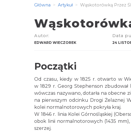
Główna
Artykuł
Wąskotorówką Przez Śl
Wąskotorówką
Autor:
Data pub
EDWARD WIECZOREK
24 LISTO
Początki
Od czasu, kiedy w 1825 r. otwarto w Wiel
w 1829 r. Georg Stephenson zbudował lok
wówczas nazywano, dotarła na obecne zie
na pierwszym odcinku Drogi Żelaznej Wa
kolei normalnotorowych pokryła kraj.
W 1846 r. linia Kolei Górnośląskiej (Obe
obok linii normalnotorowych (1435 mm),
szerzej.