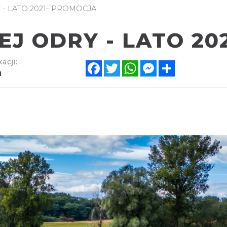
- LATO 2021- PROMOCJA
J ODRY - LATO 20
acji:
Facebook
Twitter
WhatsApp
Messenger
Share
1