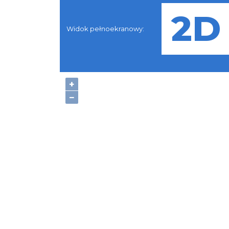
Widok pełnoekranowy:
+
−