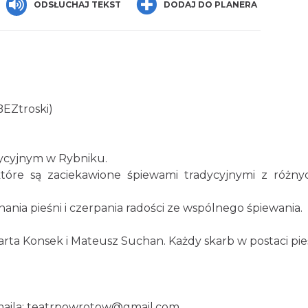
ODSŁUCHAJ TEKST
DODAJ DO PLANERA
BEZtroski)
ycyjnym w Rybniku.
które są zaciekawione śpiewami tradycyjnymi z różn
znania pieśni i czerpania radości ze wspólnego śpiewania.
ta Konsek i Mateusz Suchan. Każdy skarb w postaci pieś
 maila: teatrpowrotow@gmail.com