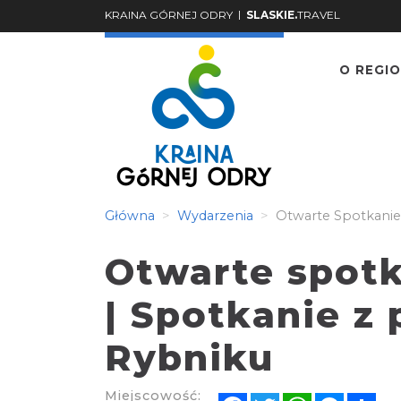
|
KRAINA GÓRNEJ ODRY
SLASKIE.
TRAVEL
O REGIO
Główna
Wydarzenia
Otwarte Spotkanie 
Otwarte spot
| Spotkanie z 
Rybniku
Miejscowość:
Facebook
Twitter
WhatsApp
Messen
Sh