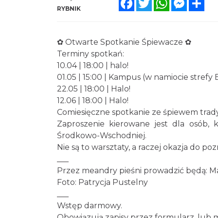
RYBNIK
✿ Otwarte Spotkanie Śpiewacze ✿
Terminy spotkań:
10.04 | 18:00 | halo!
01.05 | 15:00 | Kampus (w namiocie strefy 
22.05 | 18:00 | Halo!
12.06 | 18:00 | Halo!
Comiesięczne spotkanie ze śpiewem trad
Zaproszenie kierowane jest dla osób, 
Środkowo-Wschodniej.
Nie są to warsztaty, a raczej okazja do po
___
Przez meandry pieśni prowadzić będą: Mar
Foto: Patrycja Pustelny
___
Wstęp darmowy.
Obowiązują zapisy przez formularz, lub