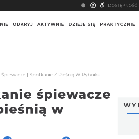
DOSTĘPNOŚĆ
NIE
ODKRYJ
AKTYWNIE
DZIEJE SIĘ
PRAKTYCZNIE
Śpiewacze | Spotkanie Z Pieśnią W Rybniku
kanie śpiewacze
pieśnią w
WY
ger
are