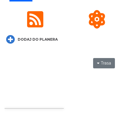
Święto Ziół w pszczyńskim skansenie
Pszczyna
DODAJ DO PLANERA
28.63 km
2026-08-15
Trasa
Fanny Days w Krowiarkach
Krowiarki
29.75 km
2026-08-09