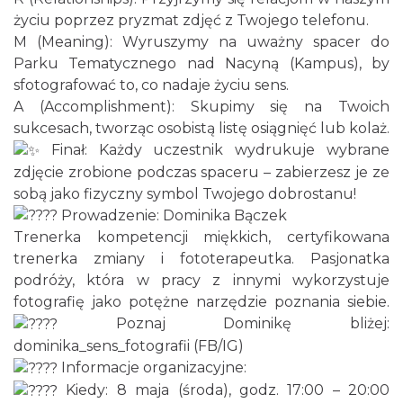
0.00 km
2026-08-22
życiu poprzez pryzmat zdjęć z Twojego telefonu.
M (Meaning): Wyruszymy na uważny spacer do
Parku Tematycznego nad Nacyną (Kampus), by
sfotografować to, co nadaje życiu sens.
A (Accomplishment): Skupimy się na Twoich
sukcesach, tworząc osobistą listę osiągnięć lub kolaż.
Finał: Każdy uczestnik wydrukuje wybrane
zdjęcie zrobione podczas spaceru – zabierzesz je ze
Coś z niczego - organizery z tektury, z
sobą jako fizyczny symbol Twojego dobrostanu!
makramy...
Prowadzenie: Dominika Bączek
Rybnik
Trenerka kompetencji miękkich, certyfikowana
0.00 km
2026-08-19
trenerka zmiany i fototerapeutka. Pasjonatka
podróży, która w pracy z innymi wykorzystuje
fotografię jako potężne narzędzie poznania siebie.
Poznaj Dominikę bliżej:
dominika_sens_fotografii (FB/IG)
Informacje organizacyjne:
Kiedy: 8 maja (środa), godz. 17:00 – 20:00