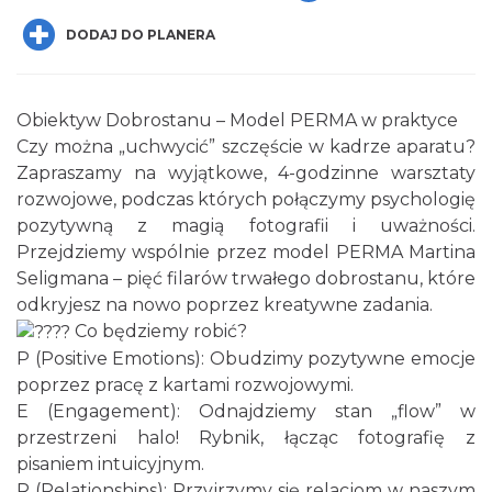
DODAJ DO PLANERA
Obiektyw Dobrostanu – Model PERMA w praktyce
Czy można „uchwycić” szczęście w kadrze aparatu?
Zapraszamy na wyjątkowe, 4-godzinne warsztaty
Spotkanie miłośników numizmatów
rozwojowe, podczas których połączymy psychologię
Rybnik
pozytywną z magią fotografii i uważności.
0.00 km
2026-08-08
Przejdziemy wspólnie przez model PERMA Martina
Seligmana – pięć filarów trwałego dobrostanu, które
odkryjesz na nowo poprzez kreatywne zadania.
Co będziemy robić?
P (Positive Emotions): Obudzimy pozytywne emocje
poprzez pracę z kartami rozwojowymi.
E (Engagement): Odnajdziemy stan „flow” w
przestrzeni halo! Rybnik, łącząc fotografię z
Wakacyjne Warsztaty Malarskie "Rybnik -
pisaniem intuicyjnym.
miasto zieleni"
R (Relationships): Przyjrzymy się relacjom w naszym
Rybnik