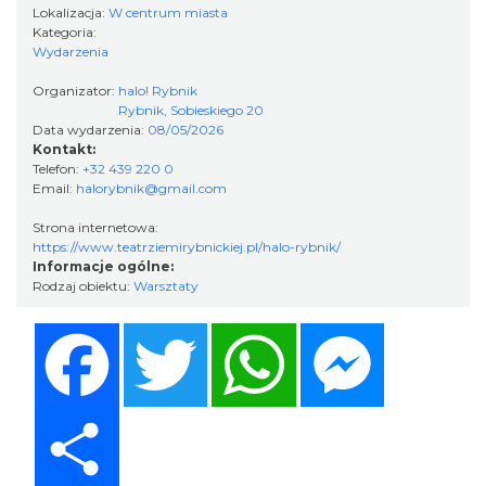
Lokalizacja:
W centrum miasta
Kategoria:
Wydarzenia
Koncert Sandry w Gliwicach
Gliwice
Organizator:
halo! Rybnik
21.05 km
2026-10-16
Rybnik, Sobieskiego 20
Data wydarzenia:
08/05/2026
Kontakt:
Telefon:
+32 439 220 0
Email:
halorybnik@gmail.com
Strona internetowa:
https://www.teatrziemirybnickiej.pl/halo-rybnik/
Informacje ogólne:
Rodzaj obiektu:
Warsztaty
Wystawa prof. Włodzimierza
Facebook
Twitter
WhatsApp
Messenger
Kwiatkowskiego w Tichauer Art Gallery
Tychy
27.13 km
2026-07-31
Share