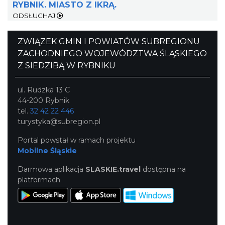
RYBNIK. MIASTO Z IKRĄ.
ODSŁUCHAJ
ZWIĄZEK GMIN I POWIATÓW SUBREGIONU
ZACHODNIEGO WOJEWÓDZTWA ŚLĄSKIEGO
Z SIEDZIBĄ W RYBNIKU
ul. Rudzka 13 C
44-200 Rybnik
tel.
32 42 22 446
turystyka@subregion.pl
Portal powstał w ramach projektu
Mobilne Śląskie
Darmowa aplikacja
SLASKIE.travel
dostępna na
platformach