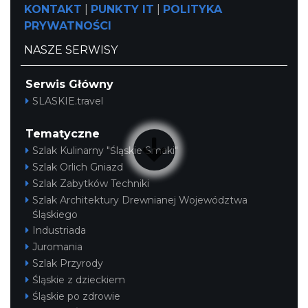
KONTAKT
|
PUNKTY IT
|
POLITYKA
PRYWATNOŚCI
NASZE SERWISY
Serwis Główny
SLASKIE.travel
Tematyczne
Szlak Kulinarny "Śląskie Smaki"
Szlak Orlich Gniazd
Szlak Zabytków Techniki
Szlak Architektury Drewnianej Województwa
Śląskiego
Industriada
Juromania
Szlak Przyrody
Śląskie z dzieckiem
Śląskie po zdrowie