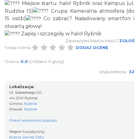
Miejsce startu: halo! Rybnik oraz Kampus (ul.
DNI OTWARTE w teatrze NA PÓŁ i teatrze
Rudzka 13)
Grupa: Kameralna atmosfera (do
POWROTÓW || REKRUTACJA NA SEZON
15 osób)
Co zabrać? Naładowany smartfon i
Rybnik
26/27
0.00 km
2026-08-29
otwartą głowę!
Zapisy i szczegóły w halo! Rybnik
Zauważyłeś błąd w treści?
ZGŁOŚ
Twoja ocena:
DODAJ OCENĘ
Ocena:
0.0
(Oddano 0 głosy)
Wyświetlenia:
32
XXVI Powiatowy Rajd Rowerowy
Lokalizacja:
Wodzisław Śląski
Ul. Sobieskiego 20
11.19 km
2026-08-30
44-200 Rybnik
Gmina:
Rybnik
Powiat:
Rybnik
Pokaż wskazówki dojazdu
Region turystyczny:
Kraina Górnej Odry