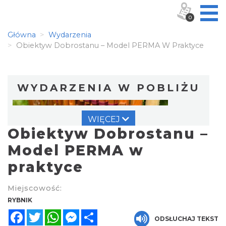
0
Główna
Wydarzenia
Obiektyw Dobrostanu – Model PERMA W Praktyce
WYDARZENIA W POBLIŻU
WIĘCEJ
Obiektyw Dobrostanu –
Model PERMA w
praktyce
Warsztat gry na flecie indiańskim –
Miejscowość:
pierwsze kroki w świecie melodii
RYBNIK
Rybnik
Facebook
Twitter
WhatsApp
Messenger
Share
0.00 km
2026-09-10
ODSŁUCHAJ TEKST