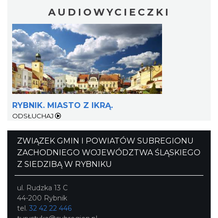
AUDIOWYCIECZKI
RYBNIK. MIASTO Z IKRĄ.
ODSŁUCHAJ
ZWIĄZEK GMIN I POWIATÓW SUBREGIONU
ZACHODNIEGO WOJEWÓDZTWA ŚLĄSKIEGO
Z SIEDZIBĄ W RYBNIKU
ul. Rudzka 13 C
44-200 Rybnik
tel.
32 42 22 446