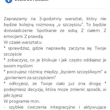
Zapraszamy na 3-godzinny warsztat, który nie
będzie kolejną rozmową „o szczęściu”. To będzie
doświadczenie. Spotkanie ze sobą. Z ciałem. Z
emocjami. Z prawdą.
Wakacyjne Warsztaty Malarskie "Rybnik -
W czasie warsztatu:
miasto zieleni"
* sprawdzisz, gdzie naprawdę zaczyna się Twoje
Rybnik
szczęście
0.00 km
2026-08-22
* zobaczysz, co je blokuje i jak często oddajesz je
swoim myślom
* poczujesz różnicę między „byciem szczęśliwym” a
„gonieniem za szczęściem”
* odkryjesz, że Twoje ciało już zna drogę *
podejmiesz decyzję, która może zmienić sposób, w
jaki żyjesz
W programie m.in.:
Coś z niczego - organizery z tektury, z
- szybkie ćwiczenia integracyjne i aktywujące