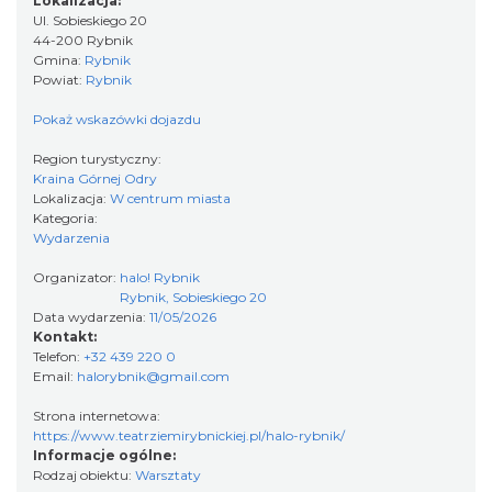
Lokalizacja:
Ul. Sobieskiego 20
44-200 Rybnik
Gmina:
Rybnik
Powiat:
Rybnik
Pokaż wskazówki dojazdu
Region turystyczny:
Kraina Górnej Odry
Lokalizacja:
W centrum miasta
Kategoria:
Wydarzenia
Organizator:
halo! Rybnik
Rybnik, Sobieskiego 20
Data wydarzenia:
11/05/2026
Kontakt:
Telefon:
+32 439 220 0
Email:
halorybnik@gmail.com
Strona internetowa:
https://www.teatrziemirybnickiej.pl/halo-rybnik/
Informacje ogólne:
Rodzaj obiektu:
Warsztaty