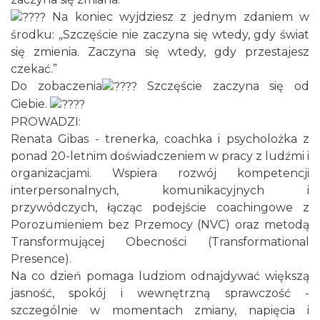
Na koniec wyjdziesz z jednym zdaniem w
XXVI Powiatowy Rajd Rowerowy
środku: „Szczęście nie zaczyna się wtedy, gdy świat
Wodzisław Śląski
się zmienia. Zaczyna się wtedy, gdy przestajesz
11.19 km
2026-08-30
czekać.”
Do zobaczenia
Szczęście zaczyna się od
Ciebie.
PROWADZI:
Renata Gibas - trenerka, coachka i psycholożka z
ponad 20-letnim doświadczeniem w pracy z ludźmi i
organizacjami. Wspiera rozwój kompetencji
interpersonalnych, komunikacyjnych i
Koncert Sandry w Gliwicach
przywódczych, łącząc podejście coachingowe z
Gliwice
Porozumieniem bez Przemocy (NVC) oraz metodą
21.05 km
2026-10-16
Transformującej Obecności (Transformational
Presence).
Na co dzień pomaga ludziom odnajdywać większą
jasność, spokój i wewnętrzną sprawczość -
szczególnie w momentach zmiany, napięcia i