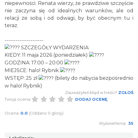
niepewności. Renata wierzy, że prawdziwe szczęście
nie zaczyna się od idealnych warunków, ale od
Wystawa prof. Włodzimierza
relacji ze sobą i od odwagi, by być obecnym tu i
Kwiatkowskiego w Tichauer Art Gallery
teraz.
Tychy
27.13 km
2026-07-31
---------------------
SZCZEGÓŁY WYDARZENIA:
KIEDY: 11 maja 2026 (poniedziałek)
GODZINA: 17:00 – 20:00
MIEJSCE: halo! Rybnik
WSTĘP: 25 zł
(bilety do nabycia bezpośrednio
w halo! Rybnik)
Zauważyłeś błąd w treści?
ZGŁOŚ
Święto Ziół w pszczyńskim skansenie
Twoja ocena:
DODAJ OCENĘ
Pszczyna
28.63 km
2026-08-15
Ocena:
0.0
(Oddano 0 głosy)
Wyświetlenia:
35