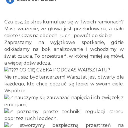
Czujesz, że stres kumuluje się w Twoich ramionach?
Masz wrażenie, że głowa jest przeładowana, a ciało
spięte? Czas na oddech, ruch i powrót do siebie!
Zapraszamy na wyjątkowe spotkanie, gdzie
Spotkanie miłośników numizmatów
odkładamy na bok analizowanie i wchodzimy w
Rybnik
świat czucia. To przestrzeń, w której mniej się mówi,
0.00 km
2026-08-08
a więcej doświadcza.
CO CIĘ CZEKA PODCZAS WARSZTATU?
Nie musisz być tancerzem! Warsztat jest otwarty dla
każdego, kto chce poczuć się lepiej w swoim ciele.
Wspólnie:
nauczymy się zauważać napięcia i ich związek z
emocjami,
poznamy proste techniki regulacji stresu
Wakacyjne Warsztaty Malarskie "Rybnik -
poprzez ruch i oddech,
miasto zieleni"
stworzymy bezpieczną przestrzeń na
Rybnik