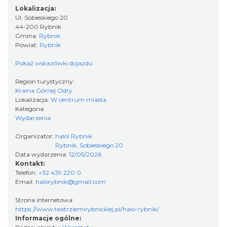
Lokalizacja:
Ul. Sobieskiego 20
44-200 Rybnik
Koncert Sandry w Gliwicach
Gmina:
Rybnik
Gliwice
Powiat:
Rybnik
21.05 km
2026-10-16
Pokaż wskazówki dojazdu
Region turystyczny:
Kraina Górnej Odry
Lokalizacja:
W centrum miasta
Kategoria:
Wydarzenia
Organizator:
halo! Rybnik
Rybnik, Sobieskiego 20
Wystawa prof. Włodzimierza
Data wydarzenia:
12/05/2026
Kwiatkowskiego w Tichauer Art Gallery
Kontakt:
Tychy
Telefon:
+32 439 220 0
27.13 km
2026-07-31
Email:
halorybnik@gmail.com
Strona internetowa:
https://www.teatrziemirybnickiej.pl/halo-rybnik/
Informacje ogólne: