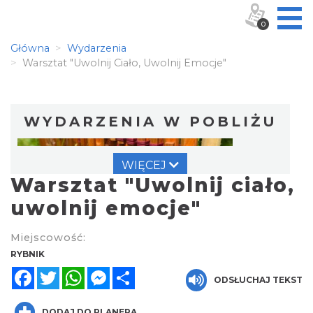
0
Główna
Wydarzenia
Warsztat "Uwolnij Ciało, Uwolnij Emocje"
WYDARZENIA W POBLIŻU
WIĘCEJ
Warsztat "Uwolnij ciało,
uwolnij emocje"
Miejscowość:
Warsztat gry na flecie indiańskim –
RYBNIK
pierwsze kroki w świecie melodii
Facebook
Twitter
WhatsApp
Messenger
Share
ODSŁUCHAJ TEKST
Rybnik
0.00 km
2026-09-10
DODAJ DO PLANERA