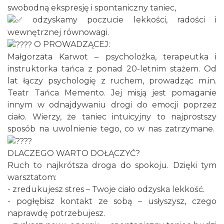
swobodną ekspresję i spontaniczny taniec,
0.00 km
2026-08-22
odzyskamy poczucie lekkości, radości i
wewnętrznej równowagi.
O PROWADZĄCEJ:
Małgorzata Karwot – psycholożka, terapeutka i
instruktorka tańca z ponad 20-letnim stażem. Od
lat łączy psychologię z ruchem, prowadząc m.in.
Teatr Tańca Memento. Jej misją jest pomaganie
Coś z niczego - organizery z tektury, z
innym w odnajdywaniu drogi do emocji poprzez
makramy...
ciało. Wierzy, że taniec intuicyjny to najprostszy
Rybnik
sposób na uwolnienie tego, co w nas zatrzymane.
0.00 km
2026-08-19
DLACZEGO WARTO DOŁĄCZYĆ?
Ruch to najkrótsza droga do spokoju. Dzięki tym
warsztatom:
- zredukujesz stres – Twoje ciało odzyska lekkość.
- pogłębisz kontakt ze sobą – usłyszysz, czego
naprawdę potrzebujesz.