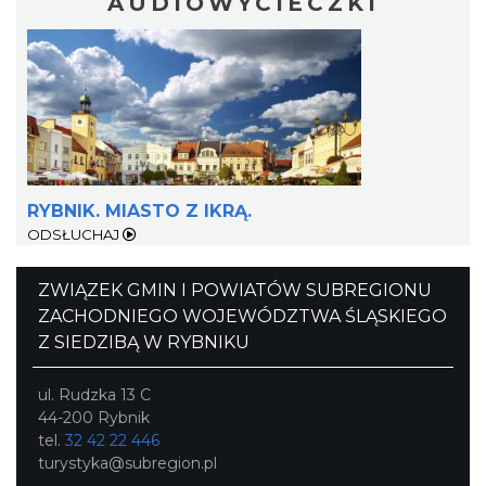
AUDIOWYCIECZKI
RYBNIK. MIASTO Z IKRĄ.
ODSŁUCHAJ
ZWIĄZEK GMIN I POWIATÓW SUBREGIONU
ZACHODNIEGO WOJEWÓDZTWA ŚLĄSKIEGO
Z SIEDZIBĄ W RYBNIKU
ul. Rudzka 13 C
44-200 Rybnik
tel.
32 42 22 446
turystyka@subregion.pl