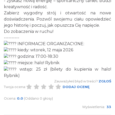
- zyskasz nową energię – spontaniczny taniec budzi
DNI OTWARTE w teatrze NA PÓŁ i teatrze
kreatywność i radość.
POWROTÓW || REKRUTACJA NA SEZON
Zabierz wygodny strój i otwartość na nowe
Rybnik
26/27
doświadczenia. Pozwól swojemu ciału opowiedzieć
0.00 km
2026-08-29
jego historię i poczuj, jak opuszcza Cię napięcie.
Do zobaczenia w ruchu!
----------
INFORMACJE ORGANIZACYJNE:
kiedy: wtorek, 12 maja 2026
godzina: 17:00-18:30
miejsce: halo! Rybnik
wstęp: 25 zł (bilety do kupienia w halo!
XXVI Powiatowy Rajd Rowerowy
Rybnik)
Wodzisław Śląski
11.19 km
2026-08-30
Zauważyłeś błąd w treści?
ZGŁOŚ
Twoja ocena:
DODAJ OCENĘ
Ocena:
0.0
(Oddano 0 głosy)
Wyświetlenia:
33