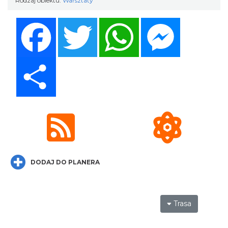
Rodzaj obiektu:
Warsztaty
Facebook
Twitter
WhatsApp
Messenger
Święto Ziół w pszczyńskim skansenie
Pszczyna
Share
28.63 km
2026-08-15
DODAJ DO PLANERA
Fanny Days w Krowiarkach
Krowiarki
29.75 km
2026-08-09
Trasa