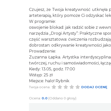
Czujesz, że Twoja kreatywność utknęła 
arteterapią, który pomoże Ci odzyskać le
W programie:
oswojenie blokad: jak radzić sobie z wew
narzędzia „Drogi Artysty”: Praktyczne s
część warsztatowa: ćwiczenia rozbudzając
dobrostan: odkrywanie kreatywności jako n
Prowadzenie:
Zuzanna Łapka. Artystka interdyscyplina
twórczej, ruchu i samoświadomości, łącz
Kiedy: 13.05, godz. 17:00
Wstęp: 25 zł
Miejsce: halo! Rybnik
Twoja ocena:
DODAJ OCENĘ
Ocena:
0.0
(Oddano 0 głosy)