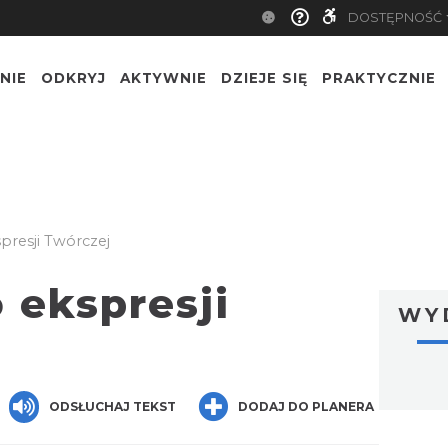
DOSTĘPNOŚĆ
NIE
ODKRYJ
AKTYWNIE
DZIEJE SIĘ
PRAKTYCZNIE
resji Twórczej
 ekspresji
WY
ger
are
ODSŁUCHAJ TEKST
DODAJ DO PLANERA