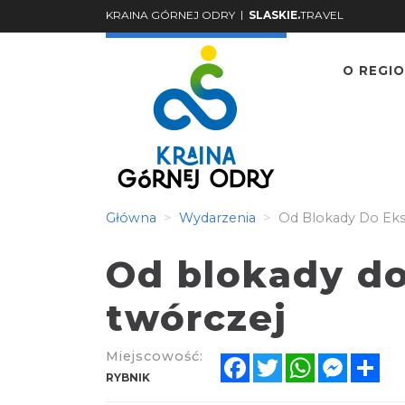
|
KRAINA GÓRNEJ ODRY
SLASKIE.
TRAVEL
O REGIO
Główna
Wydarzenia
Od Blokady Do Eksp
Od blokady do
twórczej
Miejscowość:
Facebook
Twitter
WhatsApp
Messen
Sh
RYBNIK