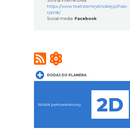
Strona internetowa:
https://www.teatrziemirybnickiej.pl/halo-
rybnik/
Social media:
Facebook
DODAJ DO PLANERA
Widok pełnoekranowy: