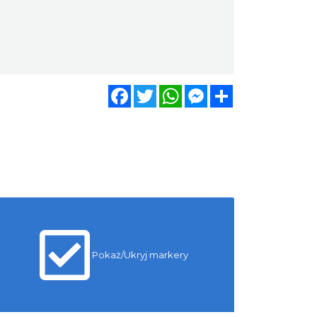
Facebook
Twitter
WhatsApp
Messenger
Share
Pokaż/Ukryj markery