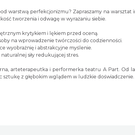
pod warstwą perfekcjonizmu? Zapraszamy na warsztat 
kkość tworzenia i odwagę w wyrażaniu siebie.
nętrznym krytykiem i lękiem przed oceną.
posoby na wprowadzenie twórczości do codzienności.
e wyobraźnię i abstrakcyjne myślenie.
aturalnej siły redukującej stres.
rna, arteterapeutka i performerka teatru A Part. Od la
ąc sztukę z głębokim wglądem w ludzkie doświadczenie.