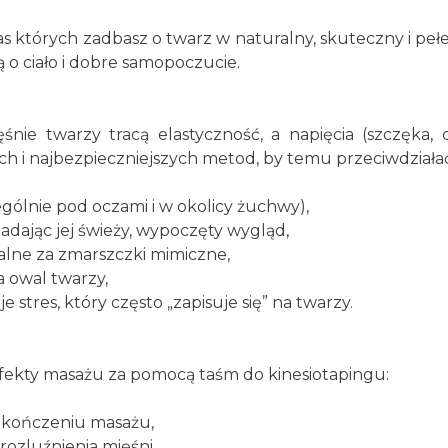
s których zadbasz o twarz w naturalny, skuteczny i pełe
ką o ciało i dobre samopoczucie.
śnie twarzy tracą elastyczność, a napięcia (szczęka, c
ych i najbezpieczniejszych metod, by temu przeciwdziałać
zególnie pod oczami i w okolicy żuchwy),
nadając jej świeży, wypoczęty wygląd,
alne za zmarszczki mimiczne,
a owal twarzy,
stres, który często „zapisuje się” na twarzy.
 efekty masażu za pomocą taśm do kinesiotapingu:
zakończeniu masażu,
rozluźnienia mięśni,