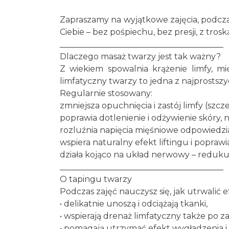
Zapraszamy na wyjątkowe zajęcia, podcza
Ciebie – bez pośpiechu, bez presji, z tros
________________________________________
Dlaczego masaż twarzy jest tak ważny?
Z wiekiem spowalnia krążenie limfy, mię
limfatyczny twarzy to jedna z najprostsz
Regularnie stosowany:
zmniejsza opuchnięcia i zastój limfy (szc
poprawia dotlenienie i odżywienie skóry, 
rozluźnia napięcia mięśniowe odpowiedzi
wspiera naturalny efekt liftingu i poprawi
działa kojąco na układ nerwowy – redukuje 
________________________________________
O tapingu twarzy
Podczas zajęć nauczysz się, jak utrwalić
• delikatnie unoszą i odciążają tkanki,
• wspierają drenaż limfatyczny także po 
• pomagają utrzymać efekt wygładzenia i 