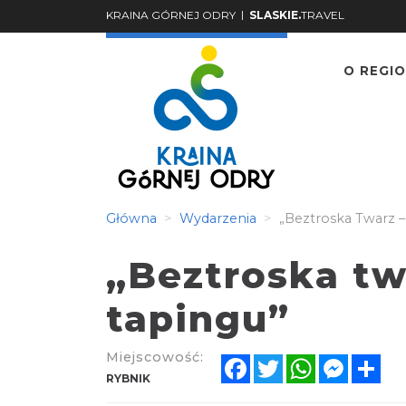
|
KRAINA GÓRNEJ ODRY
SLASKIE.
TRAVEL
O REGIO
Główna
Wydarzenia
„Beztroska Twarz –
„Beztroska tw
tapingu”
Miejscowość:
Facebook
Twitter
WhatsApp
Messen
Sh
RYBNIK