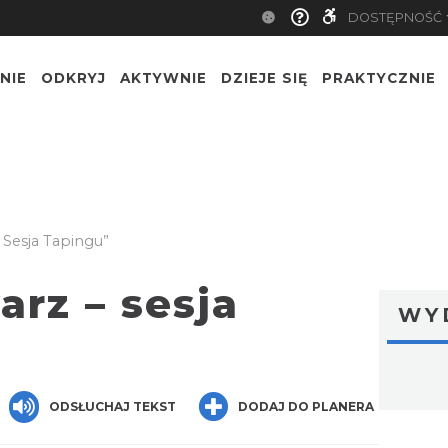
DOSTĘPNOŚĆ
NIE
ODKRYJ
AKTYWNIE
DZIEJE SIĘ
PRAKTYCZNIE
 Sesja Tapingu”
arz – sesja
WY
ger
are
ODSŁUCHAJ TEKST
DODAJ DO PLANERA