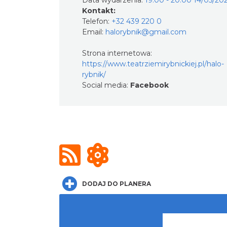
Data wydarzenia:
19:00 - 20:00 14/05/20
Kontakt:
Telefon:
+32 439 220 0
Email:
halorybnik@gmail.com
Strona internetowa:
https://www.teatrziemirybnickiej.pl/halo-
rybnik/
Social media:
Facebook
DODAJ DO PLANERA