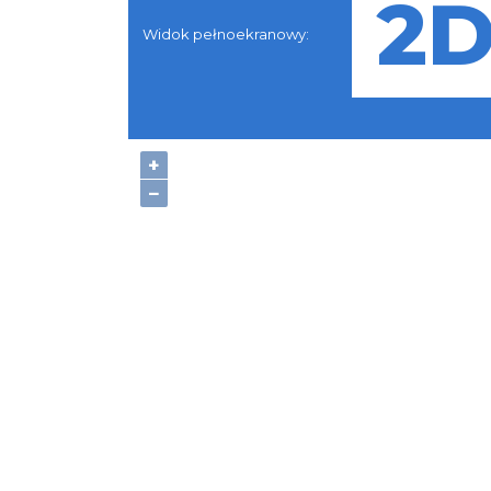
Widok pełnoekranowy:
+
−