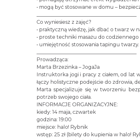
• mogą być stosowane w domu – bezpieczn
________________________________________
Co wyniesiesz z zajęć?
• praktyczną wiedzę, jak dbać o twarz w n
• proste techniki masażu do codziennego
• umiejętność stosowania tapingu twarzy.
________________________________________
Prowadząca:
Marta Brzezinka – JogaJa
Instruktorka jogi i pracy z ciałem, od lat
łączy holistyczne podejście do zdrowia, d
Marta specjalizuje się w tworzeniu bezp
potrzeb swojego ciała.
INFORMACJE ORGANIZACYJNE:
kiedy: 14 maja, czwartek
godzina: 19:00
miejsce: halo! Rybnik
wstęp: 25 zł (bilety do kupienia w halo! Ry