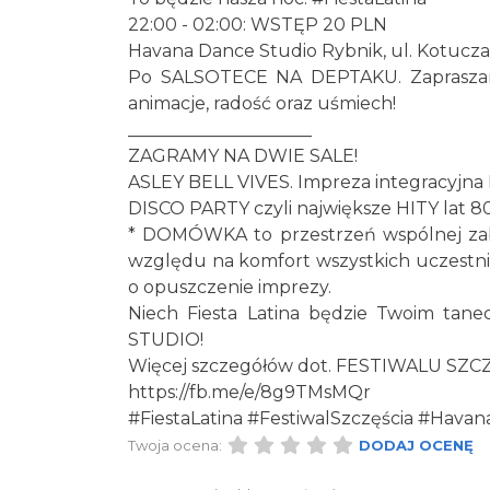
22:00 - 02:00: WSTĘP 20 PLN
Havana Dance Studio Rybnik, ul. Kotucza
Po SALSOTECE NA DEPTAKU. Zapraszam
animacje, radość oraz uśmiech!
_____________________
ZAGRAMY NA DWIE SALE!
ASLEY BELL VIVES. Impreza integracyjn
DISCO PARTY czyli największe HITY lat 80
* DOMÓWKA to przestrzeń wspólnej zaba
względu na komfort wszystkich uczestni
o opuszczenie imprezy.
Niech Fiesta Latina będzie Twoim t
STUDIO!
Więcej szczegółów dot. FESTIWALU SZCZĘ
https://fb.me/e/8g9TMsMQr
#FiestaLatina
#FestiwalSzczęścia
#Havan
Twoja ocena:
DODAJ OCENĘ