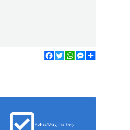
Facebook
Twitter
WhatsApp
Messenger
Share
Pokaż/Ukryj markery