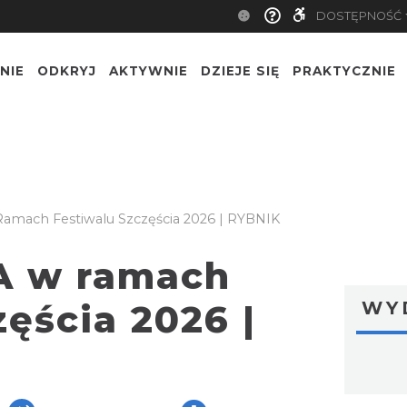
DOSTĘPNOŚĆ
NIE
ODKRYJ
AKTYWNIE
DZIEJE SIĘ
PRAKTYCZNIE
amach Festiwalu Szczęścia 2026 | RYBNIK
A w ramach
ęścia 2026 |
WY
ger
are