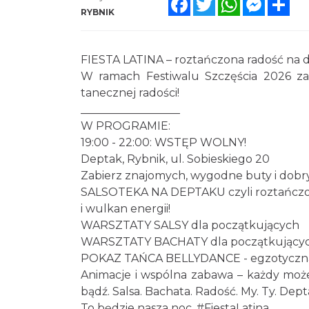
RYBNIK
FIESTA LATINA – roztańczona radość na 
W ramach Festiwalu Szczęścia 2026 za
tanecznej radości!
__________________
W PROGRAMIE:
19:00 - 22:00: WSTĘP WOLNY!
Deptak, Rybnik, ul. Sobieskiego 20
Zabierz znajomych, wygodne buty i dobr
SALSOTEKA NA DEPTAKU czyli roztańczon
i wulkan energii!
WARSZTATY SALSY dla początkujących
WARSZTATY BACHATY dla początkujący
POKAZ TAŃCA BELLYDANCE - egzotyczna
Animacje i wspólna zabawa – każdy może
bądź. Salsa. Bachata. Radość. My. Ty. Dept
To będzie nasza noc. #FiestaLatina