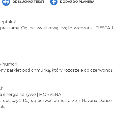
ODSŁUCHAJ TEKST
DODAJ DO PLANERA
deptaku!
praszamy Cię na wyjątkową część wieczoru: FIESTA LA
y humor!
y parkiet pod chmurką, który rozgrzeje do czerwonoś
ch
 energia na żywo | MORVENA
 dołączyć! Daj się porwać atmosferze z Havana Dance S
ak.