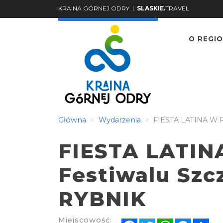
|
KRAINA GÓRNEJ ODRY
SLASKIE.
TRAVEL
O REGIO
Główna
Wydarzenia
FIESTA LATINA W R
FIESTA LATIN
Festiwalu Szcz
RYBNIK
Miejscowość:
Facebook
Twitter
WhatsApp
Messen
Sh