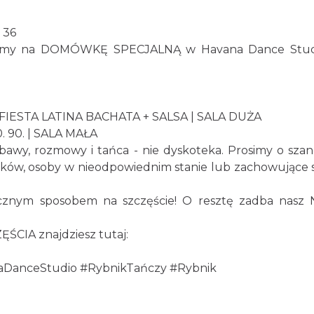
 36
y na DOMÓWKĘ SPECJALNĄ w Havana Dance Studio c
a FIESTA LATINA BACHATA + SALSA | SALA DUŻA
. 90. | SALA MAŁA
wy, rozmowy i tańca - nie dyskoteka. Prosimy o szan
ków, osoby w nieodpowiednim stanie lub zachowujące 
anecznym sposobem na szczęście! O resztę zadba n
ŚCIA znajdziesz tutaj:
aDanceStudio
#RybnikTańczy
#Rybnik