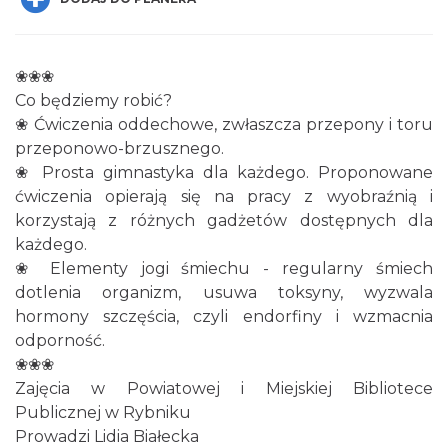
❀❀❀
Co będziemy robić?
❀ Ćwiczenia oddechowe, zwłaszcza przepony i toru
przeponowo-brzusznego.
Spotkanie miłośników numizmatów
❀ Prosta gimnastyka dla każdego. Proponowane
Rybnik
ćwiczenia opierają się na pracy z wyobraźnią i
0.25 km
2026-08-08
korzystają z różnych gadżetów dostępnych dla
każdego.
❀ Elementy jogi śmiechu - regularny śmiech
dotlenia organizm, usuwa toksyny, wyzwala
hormony szczęścia, czyli endorfiny i wzmacnia
odporność.
❀❀❀
Zajęcia w Powiatowej i Miejskiej Bibliotece
Wakacyjne Warsztaty Malarskie "Rybnik -
Publicznej w Rybniku
miasto zieleni"
Prowadzi Lidia Białecka
Rybnik