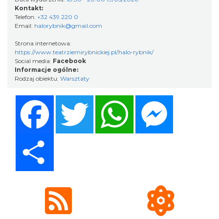
DNI OTWARTE w teatrze NA PÓŁ i teatrze
Kontakt:
Telefon:
+32 439 220 0
POWROTÓW || REKRUTACJA NA SEZON
Email:
halorybnik@gmail.com
Rybnik
26/27
0.25 km
2026-08-29
Strona internetowa:
https://www.teatrziemirybnickiej.pl/halo-rybnik/
Social media:
Facebook
Informacje ogólne:
Rodzaj obiektu:
Warsztaty
Facebook
Twitter
WhatsApp
Messenger
XXVI Powiatowy Rajd Rowerowy
Share
Wodzisław Śląski
11.10 km
2026-08-30