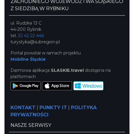
ZACHODNIEGO WOJEWÓDZTWA ŚLĄSKIEGO
Z SIEDZIBĄ W RYBNIKU
ul. Rudzka 13 C
44-200 Rybnik
tel.
32 42 22 446
turystyka@subregion.pl
Portal powstał w ramach projektu
Mobilne Śląskie
Darmowa aplikacja
SLASKIE.travel
dostępna na
platformach
KONTAKT
|
PUNKTY IT
|
POLITYKA
PRYWATNOŚCI
NASZE SERWISY