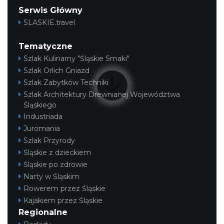
Serwis Główny
SLASKIE.travel
Tematyczne
Szlak Kulinarny "Śląskie Smaki"
Szlak Orlich Gniazd
Szlak Zabytków Techniki
Szlak Architektury Drewnianej Województwa
Śląskiego
Industriada
Juromania
Szlak Przyrody
Śląskie z dzieckiem
Śląskie po zdrowie
Narty w Śląskim
Rowerem przez Śląskie
Kajakiem przez Śląskie
Regionalne