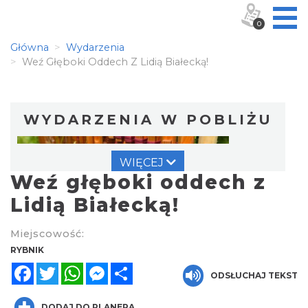
0
Główna
Wydarzenia
Weź Głęboki Oddech Z Lidią Białecką!
WYDARZENIA W POBLIŻU
WIĘCEJ
Weź głęboki oddech z
Lidią Białecką!
Miejscowość:
Warsztat gry na flecie indiańskim –
RYBNIK
pierwsze kroki w świecie melodii
Facebook
Twitter
WhatsApp
Messenger
Share
ODSŁUCHAJ TEKST
Rybnik
0.25 km
2026-09-10
DODAJ DO PLANERA