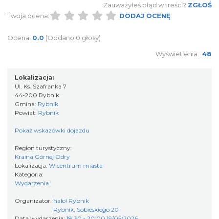
Zauważyłeś błąd w treści?
ZGŁOŚ
0.25 km
2026-08-22
Twoja ocena:
DODAJ OCENĘ
Ocena:
0.0
(Oddano 0 głosy)
Wyświetlenia:
48
Lokalizacja:
Ul. Ks. Szafranka 7
44-200 Rybnik
Coś z niczego - organizery z tektury, z
Gmina:
Rybnik
makramy...
Powiat:
Rybnik
Rybnik
Pokaż wskazówki dojazdu
0.25 km
2026-08-19
Region turystyczny:
Kraina Górnej Odry
Lokalizacja:
W centrum miasta
Kategoria:
Wydarzenia
Organizator:
halo! Rybnik
Rybnik, Sobieskiego 20
Data wydarzenia:
18:30 - 20:00 19/05/2026