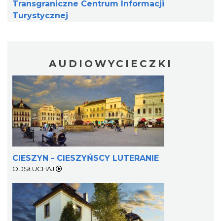
Transgraniczne Centrum Informacji
Turystycznej
AUDIOWYCIECZKI
XV Skarby z Cieszyńskiej Trówły
Cieszyn
0.10 km
2026-08-14
CIESZYN - CIESZYŃSCY LUTERANIE
ODSŁUCHAJ
ŚWIĘTO HERBATY 2026
Cieszyn
0.10 km
2026-08-29