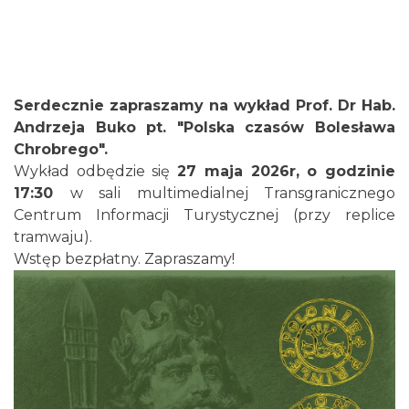
Cieszyn
Serdecznie zapraszamy na wykład Prof. Dr Hab.
0.01 km
2026-08-22
Andrzeja Buko pt. "Polska czasów Bolesława
Chrobrego".
Wykład odbędzie się
27 maja 2026r, o godzinie
17:30
w sali multimedialnej Transgranicznego
Centrum Informacji Turystycznej (przy replice
tramwaju).
Wstęp bezpłatny. Zapraszamy!
Cieszyn
0.01 km
2026-09-05