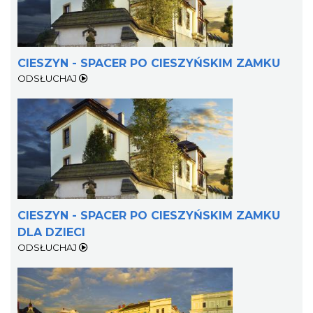
CIESZYN - SPACER PO CIESZYŃSKIM ZAMKU
ODSŁUCHAJ
Patroni cieszyńskich ulic - wystawa
Cieszyn
0.14 km
2026-07-03
CIESZYN - SPACER PO CIESZYŃSKIM ZAMKU
DLA DZIECI
ODSŁUCHAJ
Spektakl "Tajemnica 16. piętra"
Cieszyn
0.20 km
2026-10-18