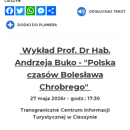
CIESZYN
Facebook
Twitter
WhatsApp
Messenger
Share
ODSŁUCHAJ TEKST
DODAJ DO PLANERA
Cieszyn
0.01 km
2026-08-21
Wykład Prof. Dr Hab.
Andrzeja Buko -
"Polska
czasów Bolesława
Chrobrego"
27 maja 2026r - godz.: 17:30
Cieszyn
0.01 km
2026-08-28
Transgraniczne Centrum Informacji
Turystycznej w Cieszynie