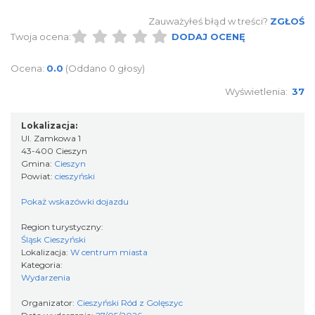
Zauważyłeś błąd w treści?
ZGŁOŚ
Cieszyn
Twoja ocena:
DODAJ OCENĘ
0.01 km
2026-08-29
Ocena:
0.0
(Oddano 0 głosy)
Wyświetlenia:
37
Lokalizacja:
Ul. Zamkowa 1
43-400 Cieszyn
Gmina:
Cieszyn
Cieszyn
Powiat:
cieszyński
0.01 km
2026-09-12
Pokaż wskazówki dojazdu
Region turystyczny:
Śląsk Cieszyński
Lokalizacja:
W centrum miasta
Kategoria:
Wydarzenia
Organizator:
Cieszyński Ród z Golęszyc