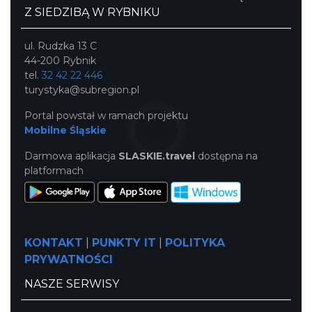
Z SIEDZIBĄ W RYBNIKU
ul. Rudzka 13 C
44-200 Rybnik
tel.
32 42 22 446
turystyka@subregion.pl
Portal powstał w ramach projektu
Mobilne Śląskie
Mozaika Folkloru II – Spotkanie trzech
kultur
Darmowa aplikacja
SLASKIE.travel
dostępna na
Cieszyn
platformach
0.20 km
2026-09-12
KONTAKT
|
PUNKTY IT
|
POLITYKA
PRYWATNOŚCI
NASZE SERWISY
LOVE SONGS-historie miłosne zapisane w