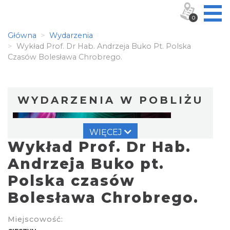
0
Główna
Wydarzenia
Wykład Prof. Dr Hab. Andrzeja Buko Pt. Polska
Czasów Bolesława Chrobrego.
WYDARZENIA W POBLIŻU
WIĘCEJ
Wykład Prof. Dr Hab.
Andrzeja Buko pt.
Polska czasów
Bolesława Chrobrego.
Cieszyn
0.01 km
2026-08-14
Miejscowość: