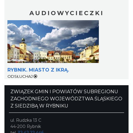
AUDIOWYCIECZKI
Fanny Days w Krowiarkach
Krowiarki
29.75 km
2026-08-09
RYBNIK. MIASTO Z IKRĄ.
ODSŁUCHAJ
ZWIĄZEK GMIN I POWIATÓW SUBREGIONU
ZACHODNIEGO WOJEWÓDZTWA ŚLĄSKIEGO
Z SIEDZIBĄ W RYBNIKU
ul. Rudzka 13 C
44-200 Rybnik
tel.
32 42 22 446