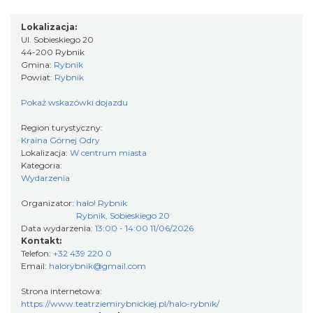
makramy...
Rybnik
Lokalizacja:
0.00 km
2026-08-19
Ul. Sobieskiego 20
44-200 Rybnik
Gmina:
Rybnik
Powiat:
Rybnik
Pokaż wskazówki dojazdu
Region turystyczny:
Kraina Górnej Odry
Lokalizacja:
W centrum miasta
DNI OTWARTE w teatrze NA PÓŁ i teatrze
Kategoria:
POWROTÓW || REKRUTACJA NA SEZON
Wydarzenia
Rybnik
26/27
Organizator:
halo! Rybnik
0.00 km
2026-08-29
Rybnik, Sobieskiego 20
Data wydarzenia:
13:00 - 14:00 11/06/2026
Kontakt:
Telefon:
+32 439 220 0
Email:
halorybnik@gmail.com
Strona internetowa:
https://www.teatrziemirybnickiej.pl/halo-rybnik/