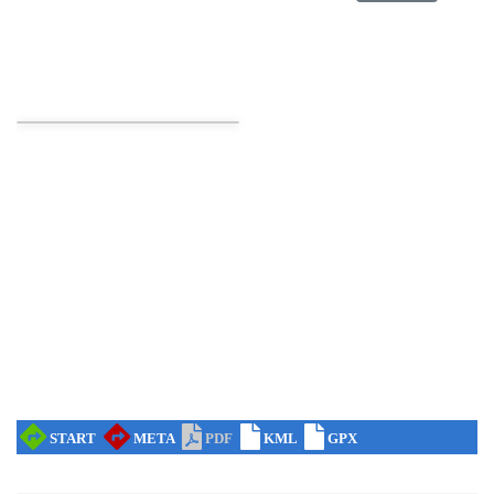
Wystawa prof. Włodzimierza
Kwiatkowskiego w Tichauer Art Gallery
Tychy
27.13 km
2026-07-31
Święto Ziół w pszczyńskim skansenie
Pszczyna
28.63 km
2026-08-15