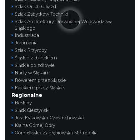
Szlak Orlich Gniazd
Szlak Zabytków Techniki
Szlak Architektury Drewnianej Województwa
Śląskiego
Industriada
Juromania
Szlak Przyrody
Śląskie z dzieckiem
Śląskie po zdrowie
Narty w Śląskim
Rowerem przez Śląskie
Kajakiem przez Śląskie
Regionalne
Beskidy
Śląsk Cieszyński
Jura Krakowsko-Częstochowska
Kraina Górnej Odry
Górnośląsko-Zagłębiowska Metropolia