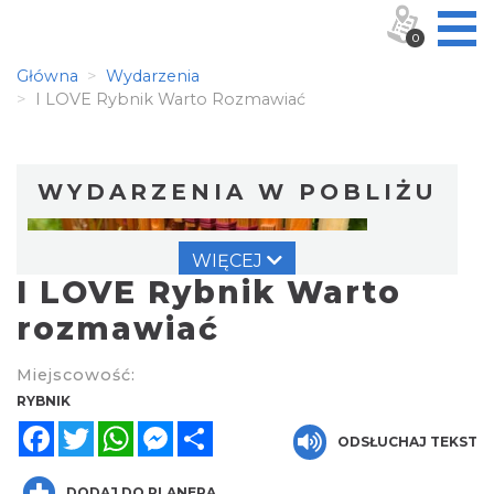
0
Główna
Wydarzenia
I LOVE Rybnik Warto Rozmawiać
WYDARZENIA W POBLIŻU
WIĘCEJ
I LOVE Rybnik Warto
rozmawiać
Miejscowość:
Warsztat gry na flecie indiańskim –
RYBNIK
pierwsze kroki w świecie melodii
Facebook
Twitter
WhatsApp
Messenger
Share
ODSŁUCHAJ TEKST
Rybnik
0.00 km
2026-09-10
DODAJ DO PLANERA