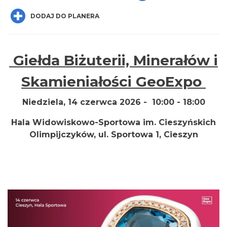
DODAJ DO PLANERA
Giełda Biżuterii, Minerałów i
Wieczór uwielbienia w jedności na
Skamieniałości GeoExpo
Mołczynie
Dzięgielów
Niedziela, 14 czerwca 2026 - 10:00 - 18:00
2.94 km
2026-08-22
Hala Widowiskowo-Sportowa im. Cieszyńskich
Olimpijczyków, ul. Sportowa 1, Cieszyn
Cieszyn
3.41 km
2026-08-09