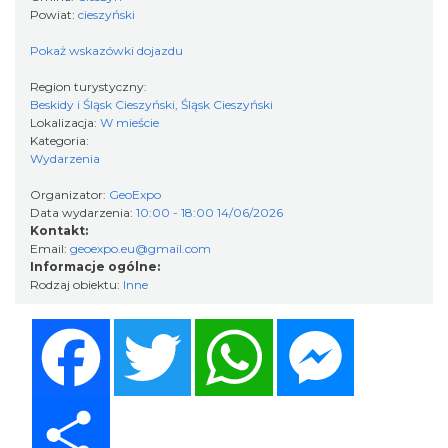
Powiat:
cieszyński
Pokaż wskazówki dojazdu
Region turystyczny:
Beskidy i Śląsk Cieszyński, Śląsk Cieszyński
Cieszyn
Lokalizacja:
W mieście
3.81 km
2026-08-16
Kategoria:
Wydarzenia
Organizator:
GeoExpo
Data wydarzenia:
10:00 - 18:00 14/06/2026
Kontakt:
Email:
geoexpo.eu@gmail.com
Informacje ogólne:
Rodzaj obiektu:
Inne
Cieszyn
Facebook
Twitter
WhatsApp
Messenger
3.81 km
2026-08-23
Share