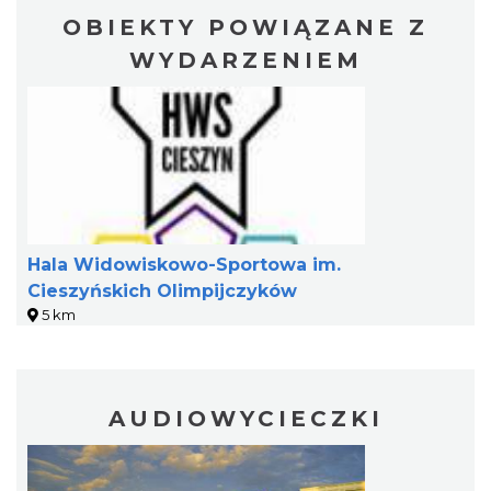
OBIEKTY POWIĄZANE Z
WYDARZENIEM
KOCIA SZAJKA FEST 2
Cieszyn
3.95 km
2026-08-21
Hala Widowiskowo-Sportowa im.
Cieszyńskich Olimpijczyków
5 km
Spektakl "Tajemnica 16. piętra"
Cieszyn
4.06 km
2026-10-18
AUDIOWYCIECZKI