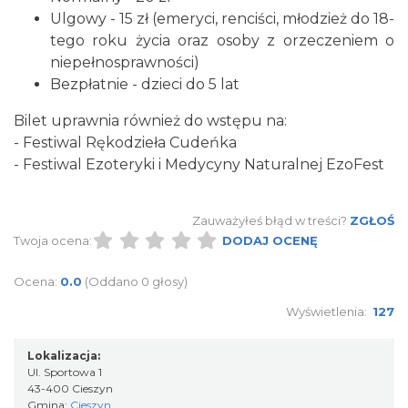
Ulgowy - 15 zł (emeryci, renciści, młodzież do 18-
tego roku życia oraz osoby z orzeczeniem o
niepełnosprawności)
Bezpłatnie - dzieci do 5 lat
Bilet uprawnia również do wstępu na:
Cieszyn
- Festiwal Rękodzieła Cudeńka
3.73 km
2026-08-23
- Festiwal Ezoteryki i Medycyny Naturalnej EzoFest
Zauważyłeś błąd w treści?
ZGŁOŚ
Twoja ocena:
DODAJ OCENĘ
Ocena:
0.0
(Oddano 0 głosy)
Wyświetlenia:
127
Cieszyn
3.81 km
2026-08-09
Lokalizacja:
Ul. Sportowa 1
43-400 Cieszyn
Gmina:
Cieszyn