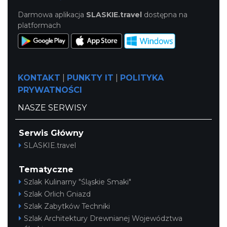
4.14 km
2026-08-08
Darmowa aplikacja
SLASKIE.travel
dostępna na
platformach
KONTAKT
|
PUNKTY IT
|
POLITYKA
PRYWATNOŚCI
Patroni cieszyńskich ulic - wystawa
NASZE SERWISY
Cieszyn
4.14 km
2026-07-03
Serwis Główny
SLASKIE.travel
Tematyczne
Szlak Kulinarny "Śląskie Smaki"
Szlak Orlich Gniazd
Szlak Zabytków Techniki
Cieszyn
Szlak Architektury Drewnianej Województwa
4.19 km
2026-08-14