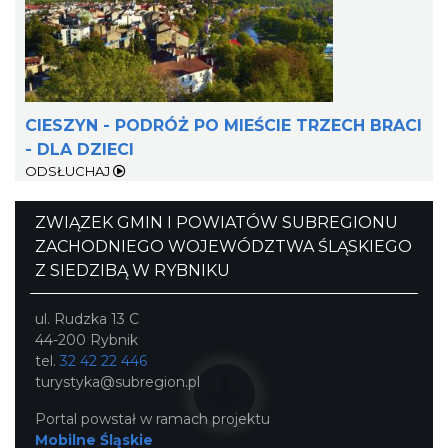
CIESZYN - PODRÓŻ PO MIEŚCIE TRZECH BRACI
- DLA DZIECI
ODSŁUCHAJ
Ślad. Litera. Piksel. Wystawa z okazji 30-
lecia Muzeum Drukarstwa w Cieszynie
ZWIĄZEK GMIN I POWIATÓW SUBREGIONU
Cieszyn
4.13 km
2026-07-01
ZACHODNIEGO WOJEWÓDZTWA ŚLĄSKIEGO
Z SIEDZIBĄ W RYBNIKU
ul. Rudzka 13 C
44-200 Rybnik
tel.
32 42 22 446
turystyka@subregion.pl
Portal powstał w ramach projektu
Cieszyn
Mobilne Śląskie