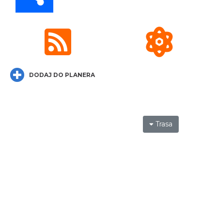
Cieszyn
3.81 km
2026-08-30
DODAJ DO PLANERA
Trasa
Cieszyn
3.84 km
2026-08-14