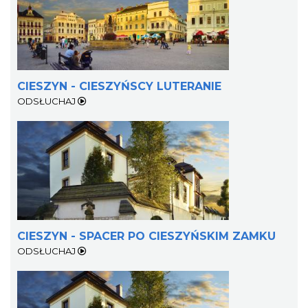
„Daniec kontra Kryszak”
Cieszyn
CIESZYN - CIESZYŃSCY LUTERANIE
4.06 km
2026-11-08
ODSŁUCHAJ
Koncert KARUZELA GNA
CIESZYN - SPACER PO CIESZYŃSKIM ZAMKU
Cieszyn
ODSŁUCHAJ
4.06 km
2026-09-20