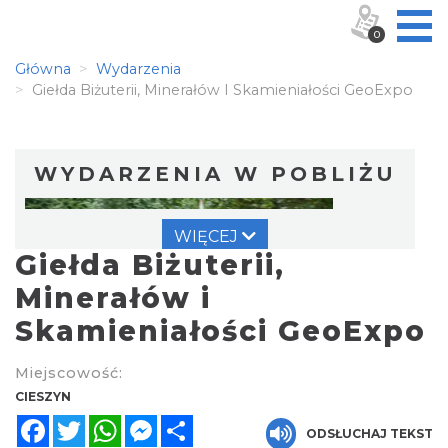
0
Główna
Wydarzenia
Giełda Biżuterii, Minerałów I Skamieniałości GeoExpo
WYDARZENIA W POBLIŻU
WIĘCEJ
Giełda Biżuterii,
Minerałów i
Skamieniałości GeoExpo
Cross Bike Dzięgielów 2026
Miejscowość:
Dzięgielów
CIESZYN
2.58 km
2026-09-05
Facebook
Twitter
WhatsApp
Messenger
Share
ODSŁUCHAJ TEKST