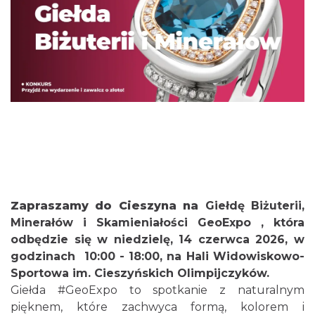
Cieszyn
3.41 km
2026-08-23
Zapraszamy do Cieszyna na
Giełdę Biżuterii,
Minerałów i Skamieniałości GeoExpo
, która
odbędzie się w niedzielę, 14 czerwca 2026, w
godzinach 10:00 - 18:00, na Hali Widowiskowo-
Koncert na głos i organy - Paweł Konik &
Sportowa im. Cieszyńskich Olimpijczyków.
Maciej Zakrzewski
Giełda
#GeoExpo
to spotkanie z naturalnym
Cieszyn
3.41 km
2026-09-06
pięknem, które zachwyca formą, kolorem i