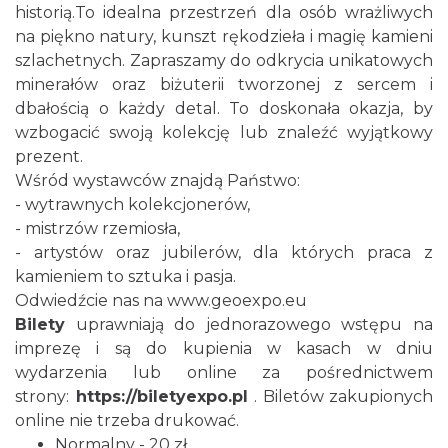
historią.To idealna przestrzeń dla osób wrażliwych
na piękno natury, kunszt rękodzieła i magię kamieni
szlachetnych. Zapraszamy do odkrycia unikatowych
minerałów oraz biżuterii tworzonej z sercem i
dbałością o każdy detal. To doskonała okazja, by
wzbogacić swoją kolekcję lub znaleźć wyjątkowy
prezent.
Cieszyn
Wśród wystawców znajdą Państwo:
3.73 km
2026-08-09
- wytrawnych kolekcjonerów,
- mistrzów rzemiosła,
- artystów oraz jubilerów, dla których praca z
kamieniem to sztuka i pasja.
Odwiedźcie nas na
www.geoexpo.eu
Bilety
uprawniają do jednorazowego wstępu na
imprezę i są do kupienia w kasach w dniu
wydarzenia lub online za pośrednictwem
Cieszyn
strony:
https://biletyexpo.pl
. Biletów zakupionych
3.73 km
2026-08-16
online nie trzeba drukować.
Normalny - 20 zł