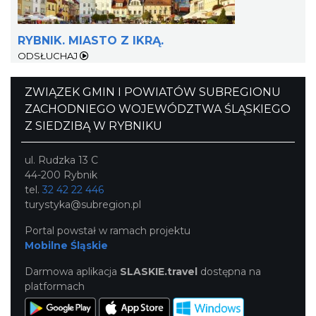
RYBNIK. MIASTO Z IKRĄ.
ODSŁUCHAJ
ZWIĄZEK GMIN I POWIATÓW SUBREGIONU
ZACHODNIEGO WOJEWÓDZTWA ŚLĄSKIEGO
Z SIEDZIBĄ W RYBNIKU
ul. Rudzka 13 C
44-200 Rybnik
tel.
32 42 22 446
turystyka@subregion.pl
Portal powstał w ramach projektu
Mobilne Śląskie
Darmowa aplikacja
SLASKIE.travel
dostępna na
platformach