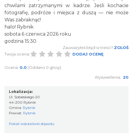
chwilami zatrzymanymi w kadrze. Jeśli kochacie
Rybnik
0.00 km
2026-08-22
fotografię, podróże i miejsca z duszą — nie może
Was zabraknąć!
halo! Rybnik
sobota 6 czerwca 2026 roku
godzina 15:30
Zauważyłeś błąd w treści?
ZGŁOŚ
Twoja ocena:
DODAJ OCENĘ
Ocena:
0.0
(Oddano 0 głosy)
Coś z niczego - organizery z tektury, z
makramy...
Wyświetlenia:
20
Rybnik
0.00 km
2026-08-19
Lokalizacja:
Ul. Sobieskiego 20
44-200 Rybnik
Gmina:
Rybnik
Powiat:
Rybnik
Pokaż wskazówki dojazdu