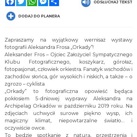
ODSŁUCHAJ TEKST
DODAJ DO PLANERA
Zapraszamy na wyjątkowy wernisaż wystawy
fotografii Aleksandra Frosa „Orkady”!
Aleksander Fros – Ojciec Założyciel Sympatycznego
Spotkanie miłośników numizmatów
Klubu Fotograficznego, koszykarz, górołaz,
Rybnik
fotopasjonat, człowiek orkiestra. Fanatyk wschodów i
0.00 km
2026-08-08
zachodów słońca, gór wysokich i niskich, a także – o
zgrozo – cyklista
„Orkady” to fotograficzna opowieść będąca
pokłosiem 5-dniowej wyprawy Aleksandra na
Archipelag Orkadów w październiku 2019 roku. Na
zdjęciach uchwycił surowe piękno wysp, ich
magiczny klimat, niepowtarzalne światło… i
oczywiście owce.
Wakacyjne Warsztaty Malarskie "Rybnik -
To będzie spotkanie z naturą, przestrzenią i
miasto zieleni"