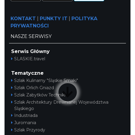
KONTAKT
|
PUNKTY IT
|
POLITYKA
PRYWATNOŚCI
NASZE SERWISY
Serwis Główny
SLASKIE.travel
Tematyczne
Szlak Kulinarny "Śląskie Smaki"
Szlak Orlich Gniazd
Szlak Zabytków Techniki
Szlak Architektury Drewnianej Województwa
Śląskiego
Industriada
Juromania
Szlak Przyrody