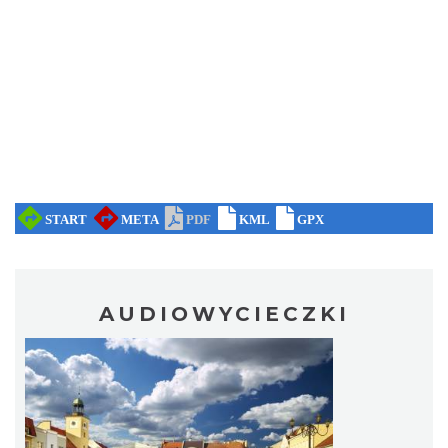
Święto Ziół w pszczyńskim skansenie
Pszczyna
28.63 km
2026-08-15
AUDIOWYCIECZKI
Fanny Days w Krowiarkach
Krowiarki
29.75 km
2026-08-09