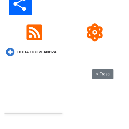
Koncert Sandry w Gliwicach
Gliwice
21.05 km
2026-10-16
DODAJ DO PLANERA
Trasa
Wystawa prof. Włodzimierza
Kwiatkowskiego w Tichauer Art Gallery
Tychy
27.13 km
2026-07-31