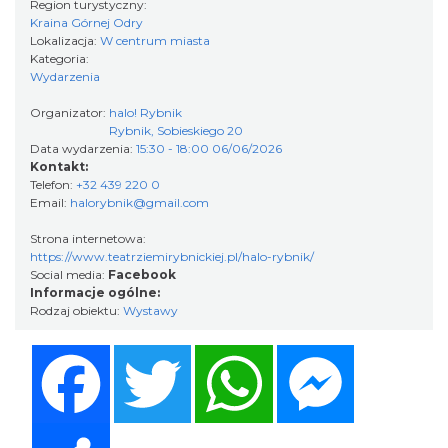
Region turystyczny:
Kraina Górnej Odry
DNI OTWARTE w teatrze NA PÓŁ i teatrze
Lokalizacja:
W centrum miasta
Kategoria:
POWROTÓW || REKRUTACJA NA SEZON
Wydarzenia
Rybnik
26/27
0.00 km
2026-08-29
Organizator:
halo! Rybnik
Rybnik, Sobieskiego 20
Data wydarzenia:
15:30 - 18:00 06/06/2026
Kontakt:
Telefon:
+32 439 220 0
Email:
halorybnik@gmail.com
Strona internetowa:
https://www.teatrziemirybnickiej.pl/halo-rybnik/
Social media:
Facebook
XXVI Powiatowy Rajd Rowerowy
Informacje ogólne:
Rodzaj obiektu:
Wystawy
Wodzisław Śląski
11.19 km
2026-08-30
Facebook
Twitter
WhatsApp
Messenger
Share