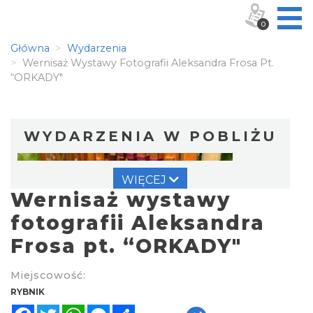
0
Główna
Wydarzenia
Wernisaż Wystawy Fotografii Aleksandra Frosa Pt.
“ORKADY"
WYDARZENIA W POBLIŻU
WIĘCEJ
Wernisaż wystawy
fotografii Aleksandra
Frosa pt. “ORKADY"
Warsztat gry na flecie indiańskim –
Miejscowość:
pierwsze kroki w świecie melodii
RYBNIK
Rybnik
Facebook
Twitter
WhatsApp
Messenger
Share
0.00 km
2026-09-10