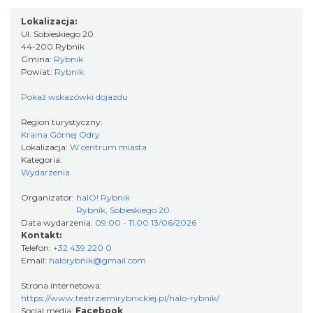
0.00 km
2026-08-22
Lokalizacja:
Ul. Sobieskiego 20
44-200 Rybnik
Gmina:
Rybnik
Powiat:
Rybnik
Pokaż wskazówki dojazdu
Region turystyczny:
Kraina Górnej Odry
Coś z niczego - organizery z tektury, z
Lokalizacja:
W centrum miasta
Kategoria:
makramy...
Wydarzenia
Rybnik
0.00 km
2026-08-19
Organizator:
halO! Rybnik
Rybnik, Sobieskiego 20
Data wydarzenia:
09:00 - 11:00 13/06/2026
Kontakt:
Telefon:
+32 439 220 0
Email:
halorybnik@gmail.com
Strona internetowa:
https://www.teatrziemirybnickiej.pl/halo-rybnik/
Social media:
Facebook