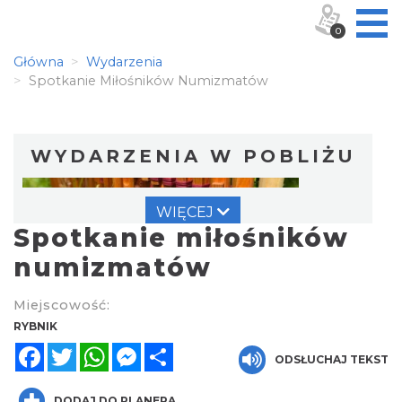
0
Główna
Wydarzenia
Spotkanie Miłośników Numizmatów
WYDARZENIA W POBLIŻU
WIĘCEJ
Spotkanie miłośników
numizmatów
Miejscowość:
Warsztat gry na flecie indiańskim –
RYBNIK
pierwsze kroki w świecie melodii
Facebook
Twitter
WhatsApp
Messenger
Share
ODSŁUCHAJ TEKST
Rybnik
0.00 km
2026-09-10
DODAJ DO PLANERA