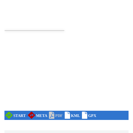
Koncert Sandry w Gliwicach
Gliwice
21.05 km
2026-10-16
Wystawa prof. Włodzimierza
Kwiatkowskiego w Tichauer Art Gallery
Tychy
27.13 km
2026-07-31