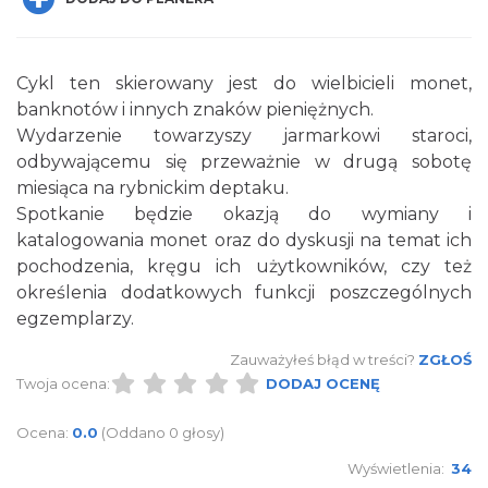
Cykl ten skierowany jest do wielbicieli monet,
banknotów i innych znaków pieniężnych.
Wydarzenie towarzyszy jarmarkowi staroci,
odbywającemu się przeważnie w drugą sobotę
Spotkanie miłośników numizmatów
miesiąca na rybnickim deptaku.
Rybnik
Spotkanie będzie okazją do wymiany i
0.00 km
2026-08-08
katalogowania monet oraz do dyskusji na temat ich
pochodzenia, kręgu ich użytkowników, czy też
określenia dodatkowych funkcji poszczególnych
egzemplarzy.
Zauważyłeś błąd w treści?
ZGŁOŚ
Twoja ocena:
DODAJ OCENĘ
Ocena:
0.0
(Oddano 0 głosy)
Wakacyjne Warsztaty Malarskie "Rybnik -
miasto zieleni"
Wyświetlenia:
34
Rybnik