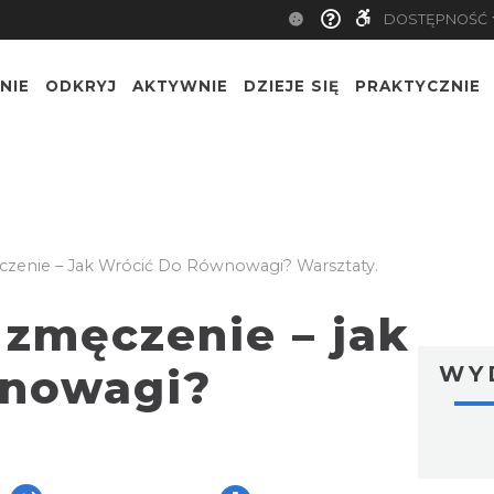
DOSTĘPNOŚĆ
NIE
ODKRYJ
AKTYWNIE
DZIEJE SIĘ
PRAKTYCZNIE
czenie – Jak Wrócić Do Równowagi? Warsztaty.
 zmęczenie – jak
wnowagi?
WY
ger
are