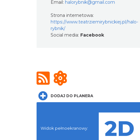
Email:
halorybnik@gmail.com
Strona internetowa:
https://www.teatrziemirybnickiej.pl/halo-
rybnik/
Social media:
Facebook
DODAJ DO PLANERA
Widok pełnoekranowy: