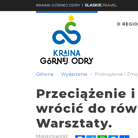
|
KRAINA GÓRNEJ ODRY
SLASKIE.
TRAVEL
O REGIO
Główna
Wydarzenia
Przeciążenie I Zmę
Przeciążenie i
wrócić do ró
Warsztaty.
Miejscowość:
Facebook
Twitter
WhatsApp
Messen
Sh