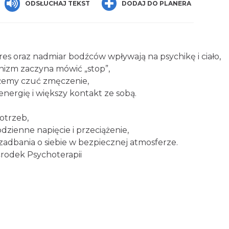
ODSŁUCHAJ TEKST
DODAJ DO PLANERA
tres oraz nadmiar bodźców wpływają na psychikę i ciało,
nizm zaczyna mówić „stop”,
żemy czuć zmęczenie,
energię i większy kontakt ze sobą.
otrzeb,
dzienne napięcie i przeciążenie,
 i zadbania o siebie w bezpiecznej atmosferze.
rodek Psychoterapii