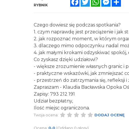
RYBNIK
Czego dowiesz się podczas spotkania?
1. czym naprawdę jest przeciążenie i jak s
2. jak rozpoznać moment, w którym orga
3. dlaczego mimo odpoczynku nadal mo
4. jak małymi krokami odzyskiwać spokój, 
Co zyskasz dzięki udziałowi?
- większe zrozumienie własnych granic i p
- praktyczne wskazówki, jak zmniejszać co
- przestrzeń do zatrzymania się, refleksji
Zapraszam - Klaudia Bacławska Opoka Oś
Zapisy: 793 212 191
Udział bezpłatny,
Ilość miejsc ograniczona.
Twoja ocena:
DODAJ OCENĘ
Ocena:
0.0
(Oddano 0 głosy)