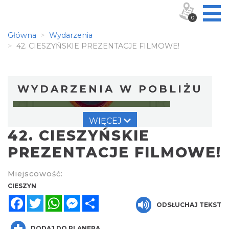
0
Główna
Wydarzenia
42. CIESZYŃSKIE PREZENTACJE FILMOWE!
WYDARZENIA W POBLIŻU
WIĘCEJ
42. CIESZYŃSKIE
PREZENTACJE FILMOWE!
Miejscowość:
Cieszyn
CIESZYN
0.03 km
2026-08-09
Facebook
Twitter
WhatsApp
Messenger
Share
ODSŁUCHAJ TEKST
DODAJ DO PLANERA