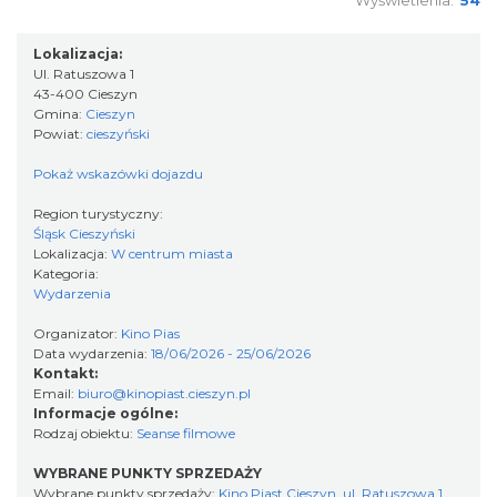
„Daniec kontra Kryszak”
Cieszyn
Lokalizacja:
0.25 km
2026-11-08
Ul. Ratuszowa 1
43-400 Cieszyn
Gmina:
Cieszyn
Powiat:
cieszyński
Pokaż wskazówki dojazdu
Region turystyczny:
Śląsk Cieszyński
Lokalizacja:
W centrum miasta
Kategoria:
Spektakl "Tajemnica 16. piętra"
Wydarzenia
Cieszyn
0.25 km
2026-10-18
Organizator:
Kino Pias
Data wydarzenia:
18/06/2026 - 25/06/2026
Kontakt:
Email:
biuro@kinopiast.cieszyn.pl
Informacje ogólne:
Rodzaj obiektu:
Seanse filmowe
WYBRANE PUNKTY SPRZEDAŻY
Wybrane punkty sprzedaży:
Kino Piast Cieszyn, ul. Ratuszowa 1