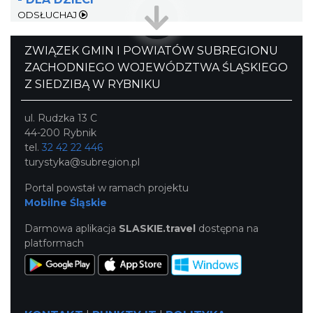
ODSŁUCHAJ
Cieszyn
ZWIĄZEK GMIN I POWIATÓW SUBREGIONU
0.42 km
2026-08-22
ZACHODNIEGO WOJEWÓDZTWA ŚLĄSKIEGO
Z SIEDZIBĄ W RYBNIKU
ul. Rudzka 13 C
44-200 Rybnik
tel.
32 42 22 446
turystyka@subregion.pl
Cieszyn
Portal powstał w ramach projektu
0.42 km
2026-09-05
Mobilne Śląskie
Darmowa aplikacja
SLASKIE.travel
dostępna na
platformach