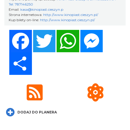
Tel: 787146250
Email:
kasa@kinopiast.cieszyn.p
Koncert KARUZELA GNA
Strona internetowa:
http://www.kinopiast.cieszyn.pl/
Cieszyn
Kup bilety on-line:
http://www.kinopiast.cieszyn.pl/
0.25 km
2026-09-20
Facebook
Twitter
WhatsApp
Messenger
Share
Mozaika Folkloru II – Spotkanie trzech
kultur
Cieszyn
0.25 km
2026-09-12
DODAJ DO PLANERA