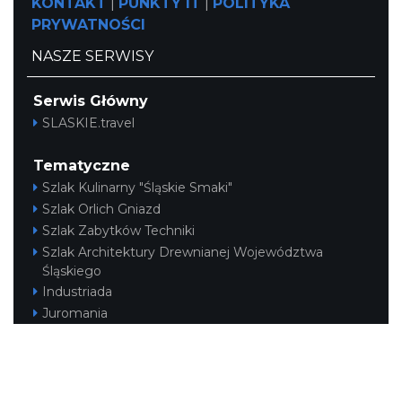
KONTAKT
|
PUNKTY IT
|
POLITYKA
Cieszyn
PRYWATNOŚCI
0.42 km
2026-09-19
NASZE SERWISY
Serwis Główny
SLASKIE.travel
Tematyczne
Szlak Kulinarny "Śląskie Smaki"
Cieszyn
Szlak Orlich Gniazd
0.42 km
2026-08-15
Szlak Zabytków Techniki
Szlak Architektury Drewnianej Województwa
Śląskiego
Industriada
Juromania
Szlak Przyrody
Śląskie z dzieckiem
Śląskie po zdrowie
Cieszyn
Narty w Śląskim