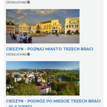
ODSŁUCHAJ
Cieszyn
0.42 km
2026-08-28
CIESZYN - POZNAJ MIASTO TRZECH BRACI
ODSŁUCHAJ
Cieszyn
0.42 km
2026-08-08
CIESZYN - PODRÓŻ PO MIEŚCIE TRZECH BRACI
- DLA DZIECI