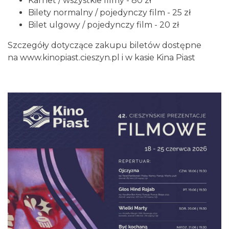
Karnet / wszystkie filmy - 80 zł
0.09 km
2026-08-16
Bilety normalny / pojedynczy film - 25 zł
Bilet ulgowy / pojedynczy film - 20 zł
Szczegóły dotyczące zakupu biletów dostępne
na
www.kinopiast.cieszyn.pl
i w kasie Kina Piast
Cieszyn
0.09 km
2026-08-23
Wystawa: Z ONDRASZKIEM PRZEZ DEKADY
60-lecie Turystycznego Klubu Kolarskiego