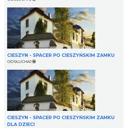
Cieszyn
0.42 km
2026-08-14
CIESZYN - SPACER PO CIESZYŃSKIM ZAMKU
ODSŁUCHAJ
Cieszyn
0.42 km
2026-08-21
CIESZYN - SPACER PO CIESZYŃSKIM ZAMKU
DLA DZIECI