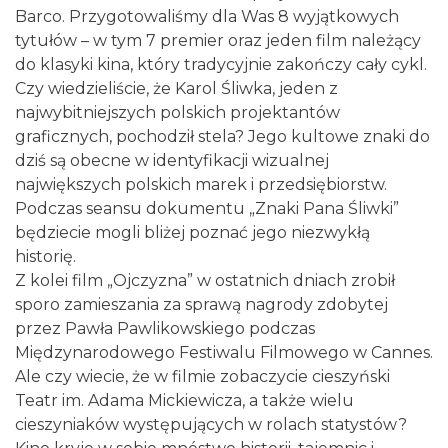
Barco. Przygotowaliśmy dla Was 8 wyjątkowych
tytułów – w tym 7 premier oraz jeden film należący
do klasyki kina, który tradycyjnie zakończy cały cykl.
Cieszyn
Czy wiedzieliście, że Karol Śliwka, jeden z
0.03 km
2026-08-30
najwybitniejszych polskich projektantów
graficznych, pochodził stela? Jego kultowe znaki do
dziś są obecne w identyfikacji wizualnej
największych polskich marek i przedsiębiorstw.
Podczas seansu dokumentu „Znaki Pana Śliwki”
będziecie mogli bliżej poznać jego niezwykłą
historię.
Z kolei film „Ojczyzna” w ostatnich dniach zrobił
Cieszyn
sporo zamieszania za sprawą nagrody zdobytej
0.07 km
2026-08-07
przez Pawła Pawlikowskiego podczas
Międzynarodowego Festiwalu Filmowego w Cannes.
Ale czy wiecie, że w filmie zobaczycie cieszyński
Teatr im. Adama Mickiewicza, a także wielu
cieszyniaków występujących w rolach statystów?