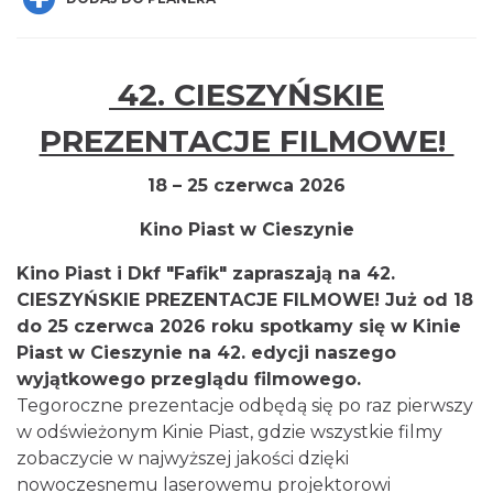
42. CIESZYŃSKIE
Cieszyn
PREZENTACJE FILMOWE!
0.03 km
2026-08-16
18 – 25 czerwca 2026
Kino Piast w Cieszynie
Kino Piast i Dkf "Fafik" zapraszają na 42.
CIESZYŃSKIE PREZENTACJE FILMOWE! Już od 18
do 25 czerwca 2026 roku spotkamy się w Kinie
Piast w Cieszynie na 42. edycji naszego
Cieszyn
wyjątkowego przeglądu filmowego.
0.03 km
2026-08-23
Tegoroczne prezentacje odbędą się po raz pierwszy
w odświeżonym Kinie Piast, gdzie wszystkie filmy
zobaczycie w najwyższej jakości dzięki
nowoczesnemu laserowemu projektorowi