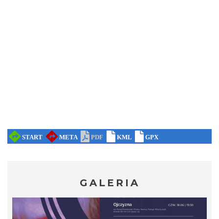
Patroni cieszyńskich ulic - wystawa
Cieszyn
0.33 km
2026-07-03
Ślad. Litera. Piksel. Wystawa z okazji 30-
lecia Muzeum Drukarstwa w Cieszynie
GALERIA
Cieszyn
0.34 km
2026-07-01