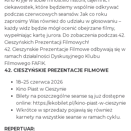
Kino kryje w sobie mnóstwo historii, tajemnic i
ciekawostek, które będziemy wspólnie odkrywać
podczas czerwcowych seansów. Jak co roku
Cieszyn
zaprosimy Was również do udziału w głosowaniu –
0.07 km
2026-08-14
każdy widz będzie mógł ocenić obejrzane filmy,
wypełniając kartę jurora. Do zobaczenia podczas 42.
Cieszyńskich Prezentacji Filmowych!
42. Cieszynskie Prezentacje Filmowe odbywają się w
ramach działalności Dyskusyjnego Klubu
Filmowego FAFIK.
42. CIESZYŃSKIE PREZENTACJE FILMOWE
Cieszyn
18–25 czerwca 2026
0.07 km
2026-08-21
Kino Piast w Cieszynie
Bilety na poszczególne seanse są już dostępne
online: https://ekobilet.pl/kino-piast-w-cieszynie
Wkrótce w sprzedaży pojawią się również
karnety na wszystkie seanse w ramach cyklu.
REPERTUAR: