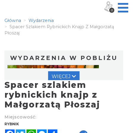
0
Główna
Wydarzenia
Spacer Szlakiem Rybnickich Knajp Z Małgorzatą
Płoszaj
WYDARZENIA W POBLIŻU
WIĘCEJ
Spacer szlakiem
rybnickich knajp z
Małgorzatą Płoszaj
Warsztat gry na flecie indiańskim –
Miejscowość:
pierwsze kroki w świecie melodii
RYBNIK
Rybnik
Facebook
Twitter
WhatsApp
Messenger
Share
0.00 km
2026-09-10