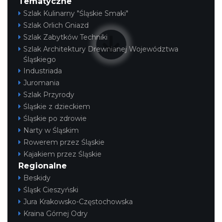
Tematyczne
Szlak Kulinarny "Śląskie Smaki"
Szlak Orlich Gniazd
Szlak Zabytków Techniki
Szlak Architektury Drewnianej Województwa
Śląskiego
Industriada
Juromania
Szlak Przyrody
Śląskie z dzieckiem
Śląskie po zdrowie
Narty w Śląskim
Rowerem przez Śląskie
Kajakiem przez Śląskie
Regionalne
Beskidy
Śląsk Cieszyński
Jura Krakowsko-Częstochowska
Kraina Górnej Odry