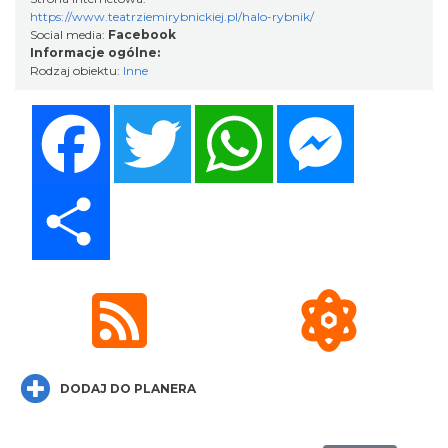
https://www.teatrziemirybnickiej.pl/halo-rybnik/
Social media:
Facebook
Informacje ogólne:
XXVI Powiatowy Rajd Rowerowy
Rodzaj obiektu:
Inne
Wodzisław Śląski
11.19 km
2026-08-30
Facebook
Twitter
WhatsApp
Messenger
Share
Koncert Sandry w Gliwicach
Gliwice
21.05 km
2026-10-16
DODAJ DO PLANERA