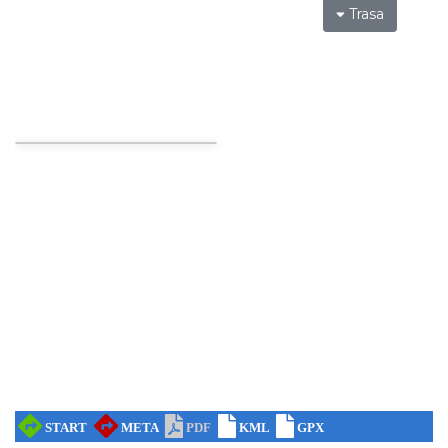
Trasa
Wystawa prof. Włodzimierza
Kwiatkowskiego w Tichauer Art Gallery
Tychy
27.13 km
2026-07-31
Święto Ziół w pszczyńskim skansenie
Pszczyna
28.63 km
2026-08-15