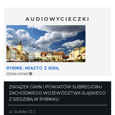
AUDIOWYCIECZKI
Fanny Days w Krowiarkach
Krowiarki
29.75 km
2026-08-09
RYBNIK. MIASTO Z IKRĄ.
ODSŁUCHAJ
ZWIĄZEK GMIN I POWIATÓW SUBREGIONU
ZACHODNIEGO WOJEWÓDZTWA ŚLĄSKIEGO
Z SIEDZIBĄ W RYBNIKU
ul. Rudzka 13 C