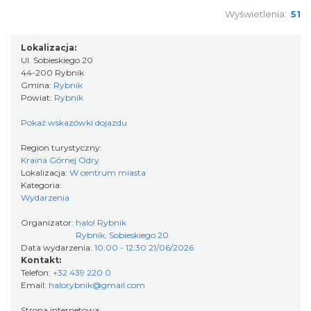
makramy...
Wyświetlenia:
51
Rybnik
0.00 km
2026-08-19
Lokalizacja:
Ul. Sobieskiego 20
44-200 Rybnik
Gmina:
Rybnik
Powiat:
Rybnik
Pokaż wskazówki dojazdu
Region turystyczny:
Kraina Górnej Odry
Lokalizacja:
W centrum miasta
DNI OTWARTE w teatrze NA PÓŁ i teatrze
Kategoria:
POWROTÓW || REKRUTACJA NA SEZON
Wydarzenia
Rybnik
26/27
0.00 km
2026-08-29
Organizator:
halo! Rybnik
Rybnik, Sobieskiego 20
Data wydarzenia:
10:00 - 12:30 21/06/2026
Kontakt:
Telefon:
+32 439 220 0
Email:
halorybnik@gmail.com
Strona internetowa: