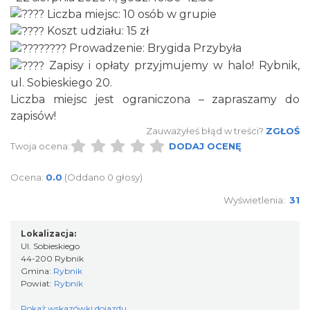
Liczba miejsc: 10 osób w grupie
makramy...
Rybnik
Koszt udziału: 15 zł
0.04 km
2026-08-19
Prowadzenie: Brygida Przybyła
Zapisy i opłaty przyjmujemy w halo! Rybnik,
ul. Sobieskiego 20.
Liczba miejsc jest ograniczona – zapraszamy do
zapisów!
Zauważyłeś błąd w treści?
ZGŁOŚ
Twoja ocena:
DODAJ OCENĘ
DNI OTWARTE w teatrze NA PÓŁ i teatrze
Ocena:
0.0
(Oddano 0 głosy)
POWROTÓW || REKRUTACJA NA SEZON
Wyświetlenia:
31
Rybnik
26/27
0.04 km
2026-08-29
Lokalizacja:
Ul. Sobieskiego
44-200 Rybnik
Gmina:
Rybnik
Powiat:
Rybnik
Pokaż wskazówki dojazdu