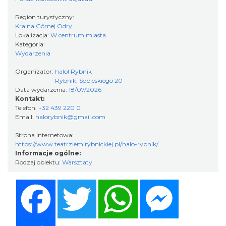
Region turystyczny:
Kraina Górnej Odry
XXVI Powiatowy Rajd Rowerowy
Lokalizacja:
W centrum miasta
Wodzisław Śląski
Kategoria:
11.15 km
2026-08-30
Wydarzenia
Organizator:
halo! Rybnik
Rybnik, Sobieskiego 20
Data wydarzenia:
18/07/2026
Kontakt:
Telefon:
+32 439 220 0
Email:
halorybnik@gmail.com
Strona internetowa:
https://www.teatrziemirybnickiej.pl/halo-rybnik/
Koncert Sandry w Gliwicach
Informacje ogólne:
Gliwice
Rodzaj obiektu:
Warsztaty
21.09 km
2026-10-16
Facebook
Twitter
WhatsApp
Messenger
Share