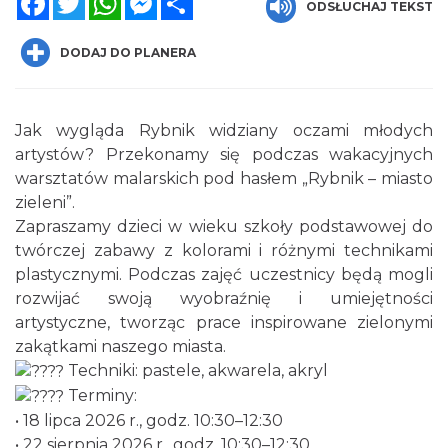
ODSŁUCHAJ TEKST
DODAJ DO PLANERA
Jak wygląda Rybnik widziany oczami młodych
artystów? Przekonamy się podczas wakacyjnych
warsztatów malarskich pod hasłem „Rybnik – miasto
Wakacyjne Warsztaty Malarskie "Rybnik -
zieleni”.
miasto zieleni"
Zapraszamy dzieci w wieku szkoły podstawowej do
Rybnik
twórczej zabawy z kolorami i różnymi technikami
0.04 km
2026-08-22
plastycznymi. Podczas zajęć uczestnicy będą mogli
rozwijać swoją wyobraźnię i umiejętności
artystyczne, tworząc prace inspirowane zielonymi
zakątkami naszego miasta.
Techniki: pastele, akwarela, akryl
Terminy:
• 18 lipca 2026 r., godz. 10:30–12:30
• 22 sierpnia 2026 r., godz. 10:30–12:30
Coś z niczego - organizery z tektury, z