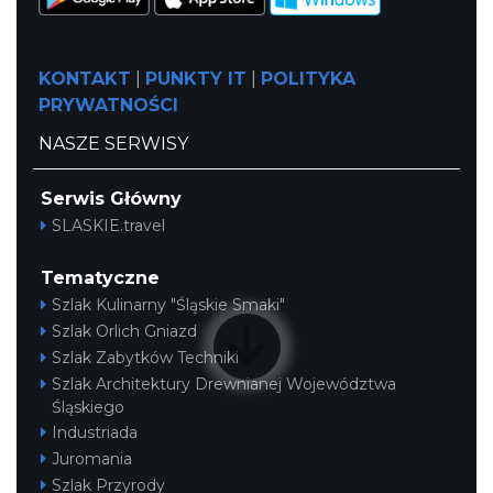
KONTAKT
|
PUNKTY IT
|
POLITYKA
PRYWATNOŚCI
NASZE SERWISY
Serwis Główny
SLASKIE.travel
Tematyczne
Szlak Kulinarny "Śląskie Smaki"
Szlak Orlich Gniazd
Szlak Zabytków Techniki
Szlak Architektury Drewnianej Województwa
Śląskiego
Industriada
Juromania
Szlak Przyrody