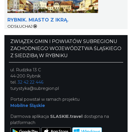
RYBNIK. MIASTO Z IKRĄ.
ODSŁUCHAJ
ZWIĄZEK GMIN I POWIATÓW SUBREGIONU
ZACHODNIEGO WOJEWÓDZTWA ŚLĄSKIEGO
Z SIEDZIBĄ W RYBNIKU
ul. Rudzka 13 C
44-200 Rybnik
tel.
32 42 22 446
turystyka@subregion.pl
Portal powstał w ramach projektu
Mobilne Śląskie
Darmowa aplikacja
SLASKIE.travel
dostępna na
platformach