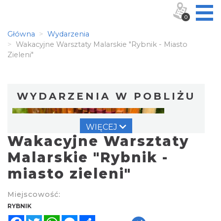
0
Główna
Wydarzenia
Wakacyjne Warsztaty Malarskie "Rybnik - Miasto
Zieleni"
WYDARZENIA W POBLIŻU
WIĘCEJ
Wakacyjne Warsztaty
Malarskie "Rybnik -
miasto zieleni"
Warsztat gry na flecie indiańskim –
Miejscowość:
pierwsze kroki w świecie melodii
RYBNIK
Rybnik
Facebook
Twitter
WhatsApp
Messenger
Share
0.04 km
2026-09-10