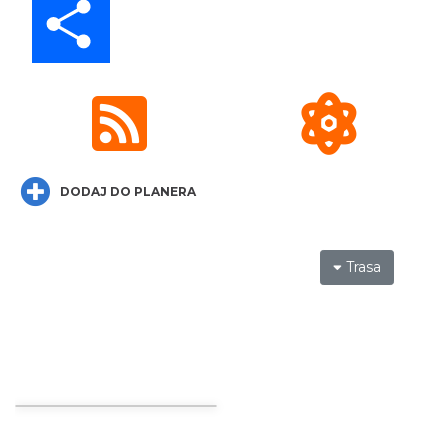
Wystawa prof. Włodzimierza
Kwiatkowskiego w Tichauer Art Gallery
Tychy
27.16 km
2026-07-31
DODAJ DO PLANERA
Trasa
Święto Ziół w pszczyńskim skansenie
Pszczyna
28.65 km
2026-08-15