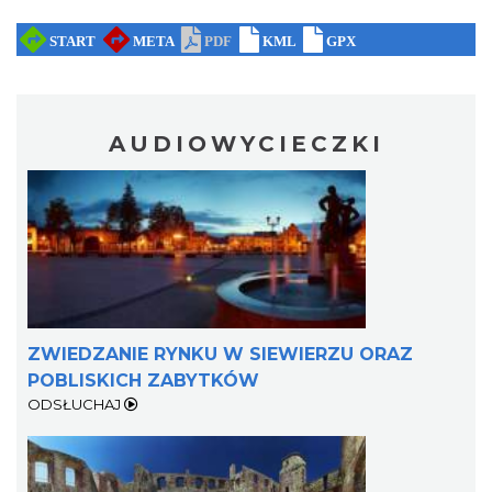
AUDIOWYCIECZKI
ZWIEDZANIE RYNKU W SIEWIERZU ORAZ
POBLISKICH ZABYTKÓW
ODSŁUCHAJ