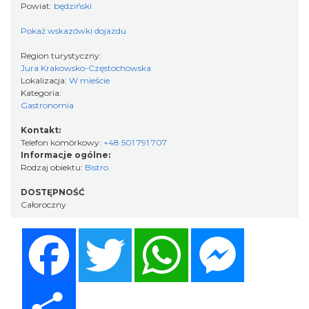
Powiat:
będziński
Pokaż wskazówki dojazdu
Region turystyczny:
Jura Krakowsko-Częstochowska
Lokalizacja:
W mieście
Kategoria:
Gastronomia
Kontakt:
Telefon komórkowy:
+48 501 791 707
Informacje ogólne:
Rodzaj obiektu:
Bistro
DOSTĘPNOŚĆ
Całoroczny
Facebook
Twitter
WhatsApp
Messenger
Share