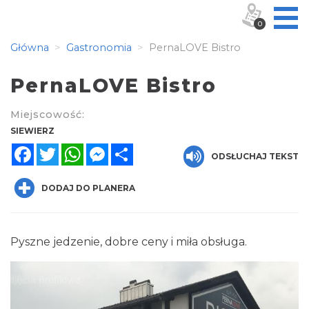
0
Główna
Gastronomia
PernaLOVE Bistro
PernaLOVE Bistro
Miejscowość:
SIEWIERZ
Facebook
Twitter
WhatsApp
Messenger
Share
ODSŁUCHAJ TEKST
DODAJ DO PLANERA
Pyszne jedzenie, dobre ceny i miła obsługa.