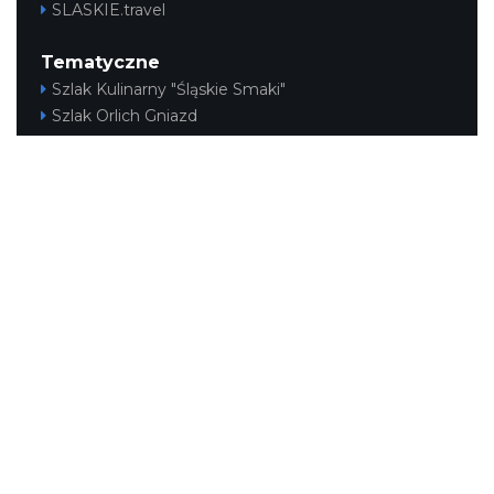
SLASKIE.travel
Tematyczne
Szlak Kulinarny "Śląskie Smaki"
Szlak Orlich Gniazd
Szlak Zabytków Techniki
Szlak Architektury Drewnianej Województwa
Śląskiego
Industriada
Juromania
Szlak Przyrody
Śląskie z dzieckiem
Śląskie po zdrowie
Narty w Śląskim
Rowerem przez Śląskie
Kajakiem przez Śląskie
Regionalne
Beskidy
Śląsk Cieszyński