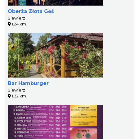
Oberża Złota Gęś
Siewierz
1.24 km
Bar Hamburger
Siewierz
1.32 km