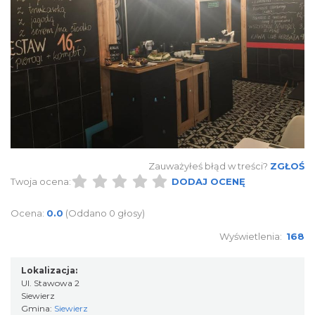
Zauważyłeś błąd w treści?
ZGŁOŚ
Twoja ocena:
DODAJ OCENĘ
Ocena:
0.0
(Oddano 0 głosy)
Wyświetlenia:
168
Lokalizacja:
Ul. Stawowa 2
Siewierz
Gmina:
Siewierz