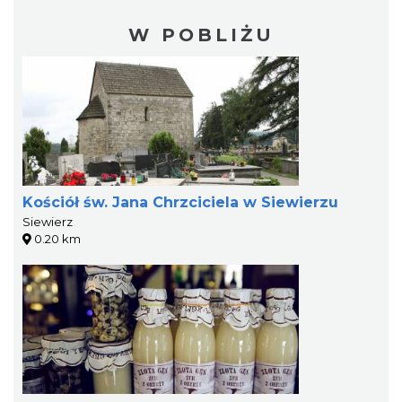
W POBLIŻU
Kościół św. Jana Chrzciciela w Siewierzu
Siewierz
0.20 km