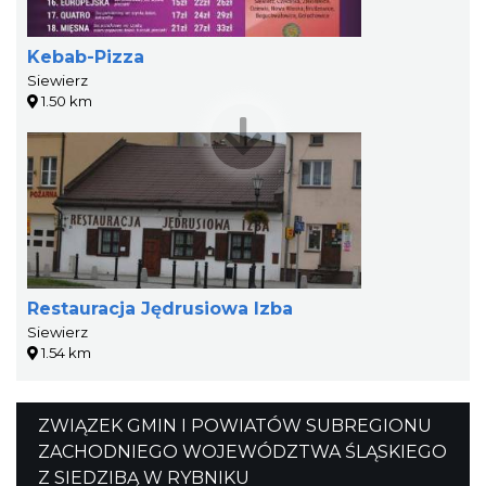
Kebab-Pizza
Siewierz
1.50 km
Restauracja Jędrusiowa Izba
Siewierz
1.54 km
ZWIĄZEK GMIN I POWIATÓW SUBREGIONU
ZACHODNIEGO WOJEWÓDZTWA ŚLĄSKIEGO
Z SIEDZIBĄ W RYBNIKU