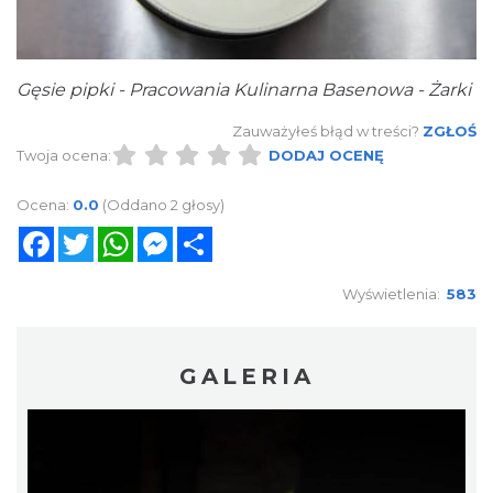
Gęsie pipki - Pracowania Kulinarna Basenowa - Żarki
Zauważyłeś błąd w treści?
ZGŁOŚ
Twoja ocena:
DODAJ OCENĘ
Ocena:
0.0
(Oddano 2 głosy)
Facebook
Twitter
WhatsApp
Messenger
Share
Wyświetlenia:
583
GALERIA