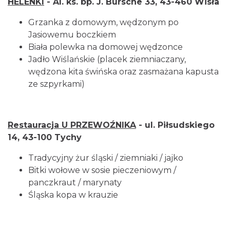
HELENKI
- Al. ks. bp. J. Bursche 33, 43-460 Wisła
Grzanka z domowym, wędzonym po
Jasiowemu boczkiem
Biała polewka na domowej wędzonce
Jadło Wiślańskie (placek ziemniaczany,
wędzona kita świńska oraz zasmażana kapusta
ze szpyrkami)
Restauracja U PRZEWOŹNIKA
- ul. Piłsudskiego
14, 43-100 Tychy
Tradycyjny żur śląski / ziemniaki / jajko
Bitki wołowe w sosie pieczeniowym /
panczkraut / marynaty
Śląska kopa w krauzie