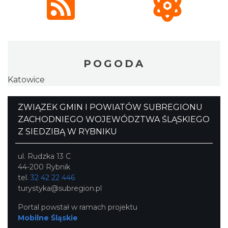
POGODA
Katowice
ZWIĄZEK GMIN I POWIATÓW SUBREGIONU
ZACHODNIEGO WOJEWÓDZTWA ŚLĄSKIEGO
Z SIEDZIBĄ W RYBNIKU
ul. Rudzka 13 C
44-200 Rybnik
tel.
32 42 22 446
turystyka@subregion.pl
Portal powstał w ramach projektu
Mobilne Śląskie