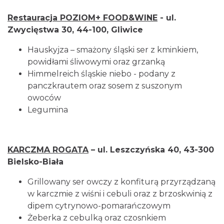
Restauracja POZIOM+ FOOD&WINE
- ul.
Zwycięstwa 30, 44-100, Gliwice
Hauskyjza – smażony śląski ser z kminkiem,
powidłami śliwowymi oraz grzanką
Himmelreich śląskie niebo - podany z
panczkrautem oraz sosem z suszonym
owoców
Legumina
KARCZMA ROGATA
– ul. Leszczyńska 40, 43-300
Bielsko-Biała
Grillowany ser owczy z konfiturą przyrządzaną
w karczmie z wiśni i cebuli oraz z brzoskwinią z
dipem cytrynowo-pomarańczowym
Żeberka z cebulką oraz czosnkiem