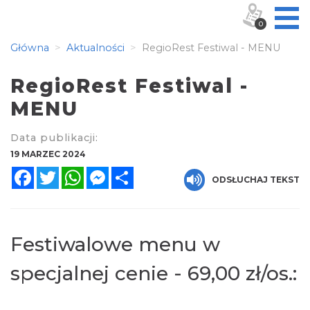
0
Główna
Aktualności
RegioRest Festiwal - MENU
RegioRest Festiwal -
MENU
Data publikacji:
19 MARZEC 2024
Facebook
Twitter
WhatsApp
Messenger
Share
ODSŁUCHAJ TEKST
Festiwalowe menu w
specjalnej cenie - 69,00 zł/os.: