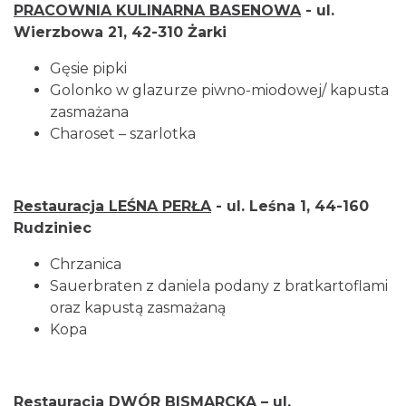
PRACOWNIA KULINARNA BASENOWA
- ul.
Wierzbowa 21, 42-310 Żarki
Gęsie pipki
Golonko w glazurze piwno-miodowej/ kapusta
zasmażana
Charoset – szarlotka
Restauracja LEŚNA PERŁA
- ul. Leśna 1, 44-160
Rudziniec
Chrzanica
Sauerbraten z daniela podany z bratkartoflami
oraz kapustą zasmażaną
Kopa
Restauracja DWÓR BISMARCKA
– ul.