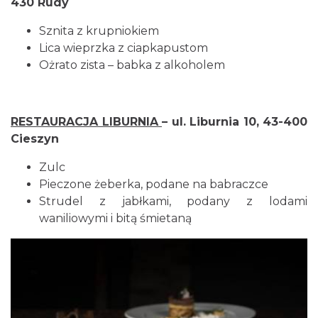
430 Rudy
Sznita z krupniokiem
Lica wieprzka z ciapkapustom
Ożrato zista – babka z alkoholem
RESTAURACJA LIBURNIA
– ul. Liburnia 10, 43-400
Cieszyn
Zulc
Pieczone żeberka, podane na babraczce
Strudel z jabłkami, podany z lodami
waniliowymi i bitą śmietaną