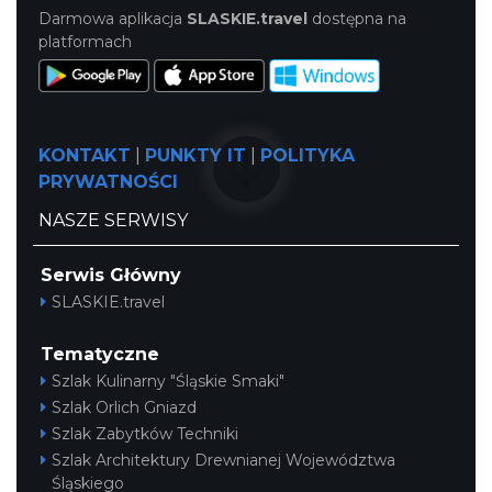
Darmowa aplikacja
SLASKIE.travel
dostępna na
platformach
KONTAKT
|
PUNKTY IT
|
POLITYKA
PRYWATNOŚCI
NASZE SERWISY
Serwis Główny
SLASKIE.travel
Tematyczne
Szlak Kulinarny "Śląskie Smaki"
Szlak Orlich Gniazd
Szlak Zabytków Techniki
Szlak Architektury Drewnianej Województwa
Śląskiego