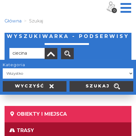
0
Główna
Szukaj
WYSZUKIWARKA - PODSERWISY
Kategoria
Brak wyników
SZUKAJ
WYCZYŚĆ
OBIEKTY I MIEJSCA
TRASY