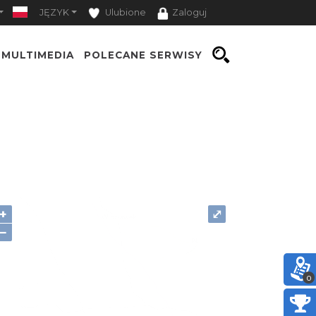
JĘZYK
Ulubione
Zaloguj
MULTIMEDIA
POLECANE SERWISY
+
⤢
−
0