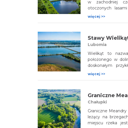
w zachodniej cz
otoczonych lasami
rowerowych oraz fo
więcej >>
i Palowic tereny c
liczne zbiorniki w
niespotykany w siln
Stawy Wieliką
Lubomia
Wielikąt to nazw
położonego w doli
doskonałym przyk
na środowisko przy
więcej >>
utworzone dla pro
w średniowieczu, 
siedlisko dla ornitof
Graniczne Mea
Chałupki
Graniczne Meandry O
leżący na brzegac
miejscu rzeka jes