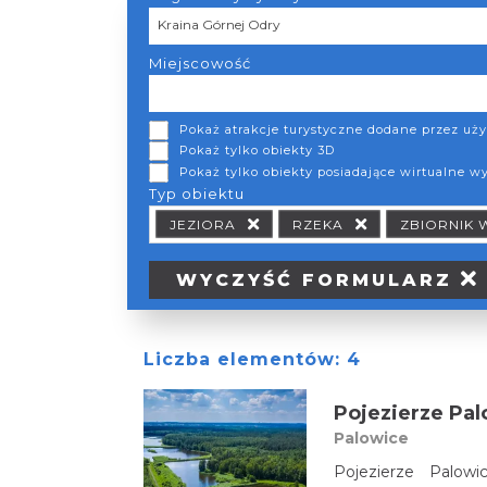
Region turystyczny
Kraina Górnej Odry
Miejscowość
Pokaż atrakcje turystyczne dodane przez u
Pokaż tylko obiekty 3D
Pokaż tylko obiekty posiadające wirtualne w
Typ obiektu
Typ obiektu Typ wypożyczalni
JEZIORA
RZEKA
ZBIORNIK
WYCZYŚĆ
FORMULARZ
Liczba elementów:
4
Pojezierze Pal
Palowice
Pojezierze Palowi