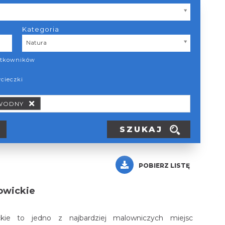
Kategoria
Kategoria
Natura
żytkowników
ycieczki
 WODNY
SZUKAJ
POBIERZ LISTĘ
owickie
ckie to jedno z najbardziej malowniczych miejsc