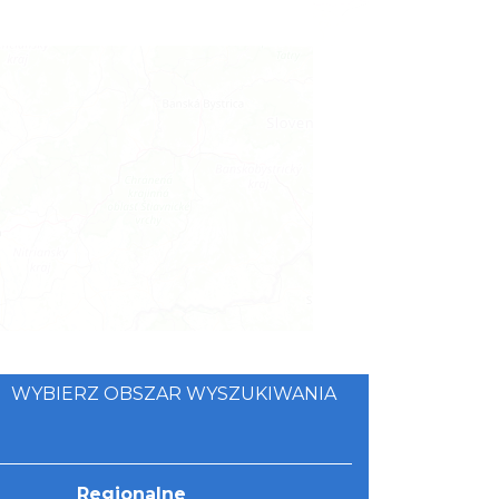
WYBIERZ OBSZAR WYSZUKIWANIA
©
OpenStreetMap
contributors.
Regionalne