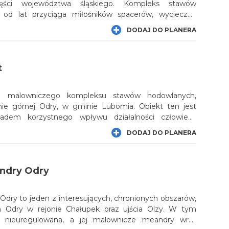
ęści województwa śląskiego. Kompleks stawów
 od lat przyciąga miłośników spacerów, wycieczek
tografii przyrodniczej. Położone na pograniczu Żor
DODAJ DO PLANERA
zęsto określane są mianem „Śląskich Mazur”, ponieważ
odne i zielone krajobrazy tworzą wyjątkowy klimat,
ie zurbanizowanej części regionu.
t
a malowniczego kompleksu stawów hodowlanych,
nie górnej Odry, w gminie Lubomia. Obiekt ten jest
ładem korzystnego wpływu działalności człowieka
rodnicze, jego bogactwo i walory. Stawy hodowlane,
DODAJ DO PLANERA
wadzenia gospodarki rybackiej prawdopodobnie już
stanowią bowiem jednocześnie niezwykle atrakcyjne
auny.
ndry Odry
dry to jeden z interesujących, chronionych obszarów,
h Odry w rejonie Chałupek oraz ujścia Olzy. W tym
t nieuregulowana, a jej malownicze meandry wraz