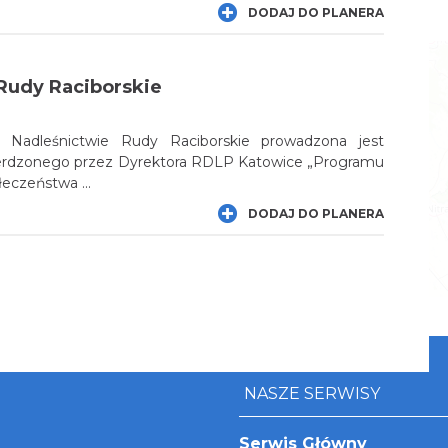
mi i lasami tworzą teren cenny przyrodniczo. Kręte
DODAJ DO PLANERA
j najbliższe otoczenie zostało zgłoszone do sieci Natura
ecnie przez samorządy oraz ekologiczną fundację
zadanie pogodzić ochronę przyrody z racjonalnym
Rudy Raciborskie
y.
 Nadleśnictwie Rudy Raciborskie prowadzona jest
ierdzonego przez Dyrektora RDLP Katowice „Programu
eczeństwa ...
DODAJ DO PLANERA
NASZE SERWISY
Serwis Główny