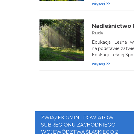
z okolicznymi łąka
więcej >>
koryto rzeki oraz je
2000. Wcielana ob
koncepcja ma za 
Nadleśnictwo 
użytkowaniem dolin
Rudy
Edukacja Leśna w
na podstawie zatw
Edukacji Leśnej Społ
więcej >>
ZWIĄZEK GMIN I POWIATÓW
SUBREGIONU ZACHODNIEGO
WOJEWÓDZTWA ŚLĄSKIEGO Z