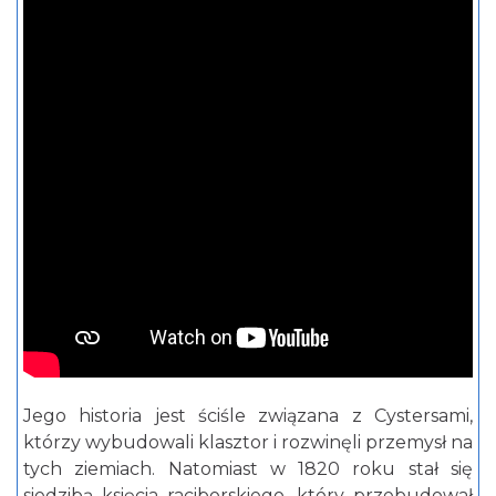
Jego historia jest ściśle związana z Cystersami,
którzy wybudowali klasztor i rozwinęli przemysł na
tych ziemiach. Natomiast w 1820 roku stał się
siedzibą księcia raciborskiego, który przebudował