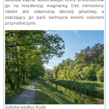
go na rezydencję magnacką. Dziś odnowiony
obiekt jest własnością diecezji gliwickiej, a
otaczający go park zachwyca swoimi walorami
przyrodniczymi.
Ścieżka wzdłuż Rudy