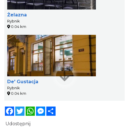
Żelazna
Rybnik
0.04 km
De' Gustacja
Rybnik
0.04 km
Facebook
Twitter
WhatsApp
Messenger
Share
Udostępnij