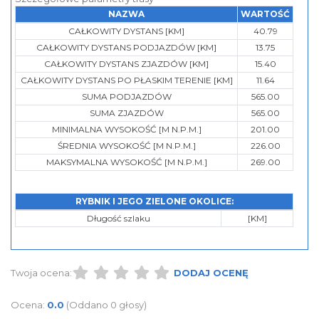
NAZWA
WARTOŚĆ
CAŁKOWITY DYSTANS [KM]
40.79
CAŁKOWITY DYSTANS PODJAZDÓW [KM]
13.75
CAŁKOWITY DYSTANS ZJAZDÓW [KM]
15.40
CAŁKOWITY DYSTANS PO PŁASKIM TERENIE [KM]
11.64
SUMA PODJAZDÓW
565.00
SUMA ZJAZDÓW
565.00
MINIMALNA WYSOKOŚĆ [M N.P.M.]
201.00
ŚREDNIA WYSOKOŚĆ [M N.P.M.]
226.00
MAKSYMALNA WYSOKOŚĆ [M N.P.M.]
269.00
RYBNIK I JEGO ZIELONE OKOLICE:
Długość szlaku
[KM]
Twoja ocena:
DODAJ OCENĘ
Ocena:
0.0
(Oddano 0 głosy)