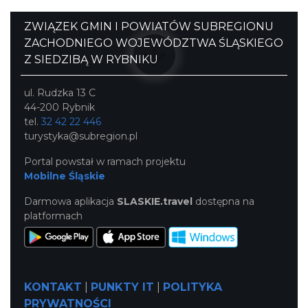
ZWIĄZEK GMIN I POWIATÓW SUBREGIONU
ZACHODNIEGO WOJEWÓDZTWA ŚLĄSKIEGO
Z SIEDZIBĄ W RYBNIKU
ul. Rudzka 13 C
44-200 Rybnik
tel.
32 42 22 446
turystyka@subregion.pl
Portal powstał w ramach projektu
Mobilne Śląskie
Darmowa aplikacja
SLASKIE.travel
dostępna na
platformach
KONTAKT
|
PUNKTY IT
|
POLITYKA
PRYWATNOŚCI