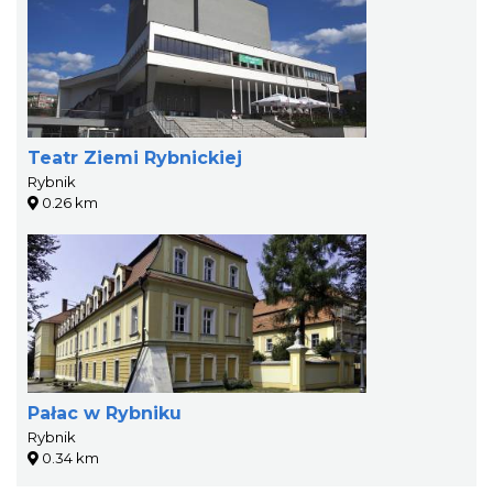
Teatr Ziemi Rybnickiej
Rybnik
0.26 km
Pałac w Rybniku
Rybnik
0.34 km