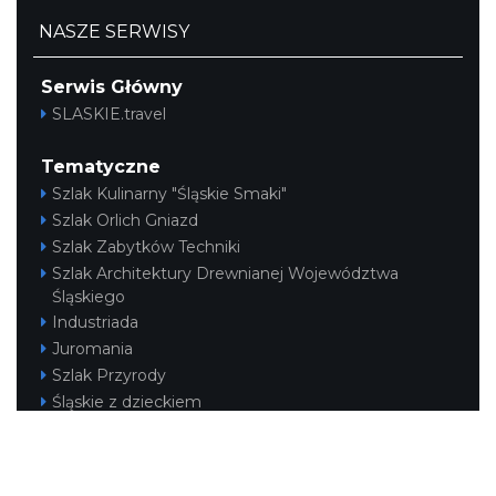
NASZE SERWISY
Serwis Główny
SLASKIE.travel
Tematyczne
Szlak Kulinarny "Śląskie Smaki"
Szlak Orlich Gniazd
Szlak Zabytków Techniki
Szlak Architektury Drewnianej Województwa
Śląskiego
Industriada
Juromania
Szlak Przyrody
Śląskie z dzieckiem
Śląskie po zdrowie
Narty w Śląskim
Rowerem przez Śląskie