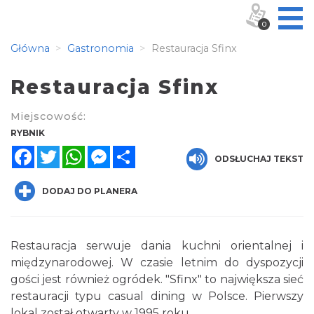
0
Główna
Gastronomia
Restauracja Sfinx
Restauracja Sfinx
Miejscowość:
RYBNIK
Facebook
Twitter
WhatsApp
Messenger
Share
ODSŁUCHAJ TEKST
DODAJ DO PLANERA
Restauracja serwuje dania kuchni orientalnej i
międzynarodowej. W czasie letnim do dyspozycji
gości jest również ogródek. "Sfinx" to największa sieć
restauracji typu casual dining w Polsce. Pierwszy
lokal został otwarty w 1995 roku,