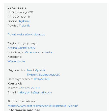
0.00 km
2026-08-22
Lokalizacja:
Ul. Sobieskiego 20
44-200 Rybnik
Gmina:
Rybnik
Powiat:
Rybnik
Pokaż wskazówki dojazdu
Region turystyczny:
Kraina Górnej Odry
Coś z niczego - organizery z tektury, z
Lokalizacja:
W centrum miasta
Kategoria:
makramy...
Wydarzenia
Rybnik
0.00 km
2026-08-19
Organizator:
halo! Rybnik
Rybnik, Sobieskiego 20
Data wydarzenia:
11/04/2026
Kontakt:
Telefon:
+32 439 220 0
Email:
halorybnik@gmail.com
Strona internetowa:
https://www.teatrziemirybnickiej.pl/halo-rybnik/
Informacje ogólne: