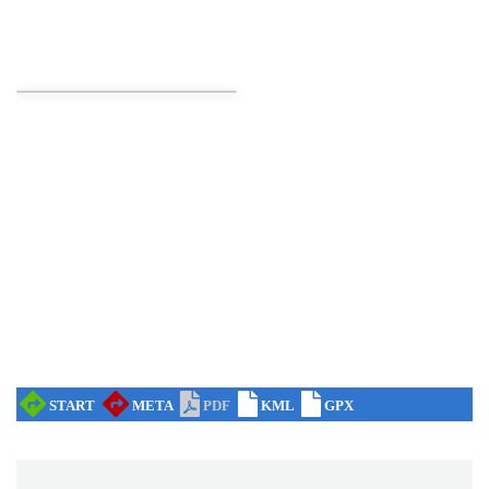
Koncert Sandry w Gliwicach
Gliwice
21.05 km
2026-10-16
Wystawa prof. Włodzimierza
Kwiatkowskiego w Tichauer Art Gallery
Tychy
27.13 km
2026-07-31