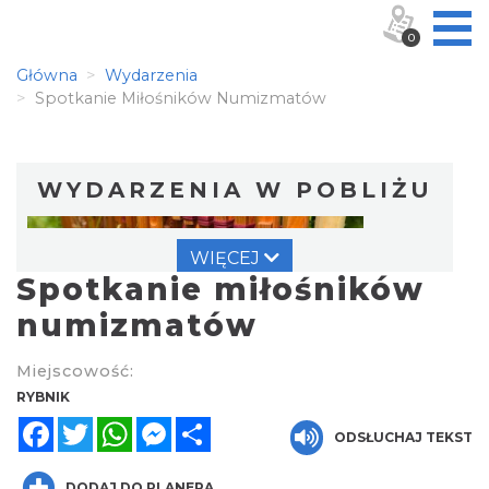
0
Główna
Wydarzenia
Spotkanie Miłośników Numizmatów
WYDARZENIA W POBLIŻU
WIĘCEJ
Spotkanie miłośników
numizmatów
Miejscowość:
Warsztat gry na flecie indiańskim –
RYBNIK
pierwsze kroki w świecie melodii
Facebook
Twitter
WhatsApp
Messenger
Share
ODSŁUCHAJ TEKST
Rybnik
0.00 km
2026-09-10
DODAJ DO PLANERA