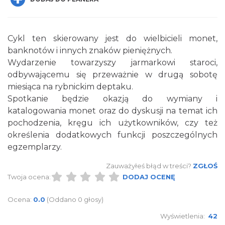
Cykl ten skierowany jest do wielbicieli monet,
banknotów i innych znaków pieniężnych.
Wydarzenie towarzyszy jarmarkowi staroci,
odbywającemu się przeważnie w drugą sobotę
Spotkanie miłośników numizmatów
miesiąca na rybnickim deptaku.
Rybnik
Spotkanie będzie okazją do wymiany i
0.00 km
2026-08-08
katalogowania monet oraz do dyskusji na temat ich
pochodzenia, kręgu ich użytkowników, czy też
określenia dodatkowych funkcji poszczególnych
egzemplarzy.
Zauważyłeś błąd w treści?
ZGŁOŚ
Twoja ocena:
DODAJ OCENĘ
Ocena:
0.0
(Oddano 0 głosy)
Wakacyjne Warsztaty Malarskie "Rybnik -
miasto zieleni"
Wyświetlenia:
42
Rybnik