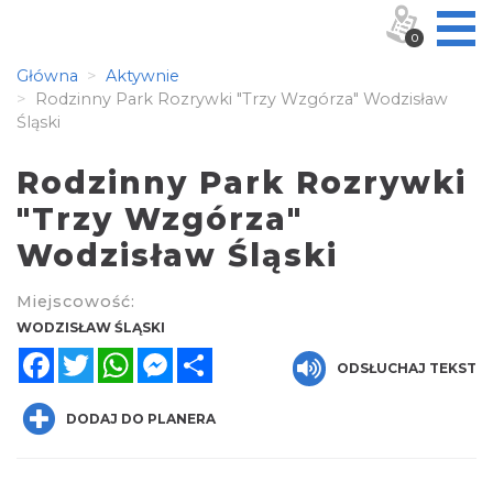
0
Główna
Aktywnie
Rodzinny Park Rozrywki "Trzy Wzgórza" Wodzisław
Śląski
Rodzinny Park Rozrywki
"Trzy Wzgórza"
Wodzisław Śląski
Miejscowość:
WODZISŁAW ŚLĄSKI
Facebook
Twitter
WhatsApp
Messenger
Share
ODSŁUCHAJ TEKST
DODAJ DO PLANERA