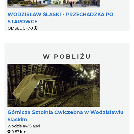
WODZISŁAW ŚLĄSKI - PRZECHADZKA PO
STARÓWCE
ODSŁUCHAJ
W POBLIŻU
Górnicza Sztolnia Ćwiczebna w Wodzisławiu
Śląskim
Wodzisław Śląski
0.57 km