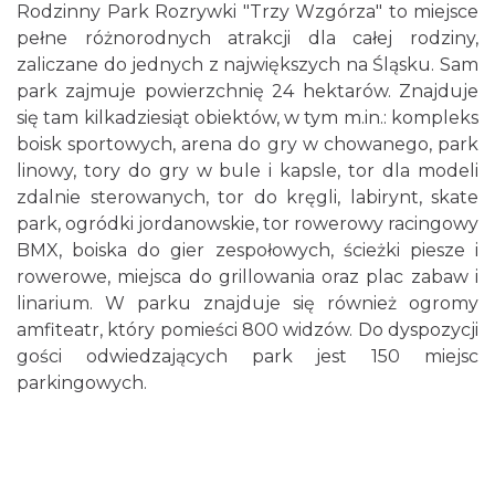
Rodzinny Park Rozrywki "Trzy Wzgórza" to miejsce
pełne różnorodnych atrakcji dla całej rodziny,
zaliczane do jednych z największych na Śląsku. Sam
park zajmuje powierzchnię 24 hektarów. Znajduje
się tam kilkadziesiąt obiektów, w tym m.in.: kompleks
boisk sportowych, arena do gry w chowanego, park
linowy, tory do gry w bule i kapsle, tor dla modeli
zdalnie sterowanych, tor do kręgli, labirynt, skate
park, ogródki jordanowskie, tor rowerowy racingowy
BMX, boiska do gier zespołowych, ścieżki piesze i
rowerowe, miejsca do grillowania oraz plac zabaw i
linarium. W parku znajduje się również ogromy
amfiteatr, który pomieści 800 widzów. Do dyspozycji
gości odwiedzających park jest 150 miejsc
parkingowych.