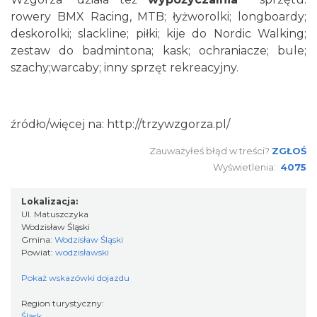
rowery BMX Racing, MTB; łyżworolki; longboardy;
deskorolki; slackline; piłki; kije do Nordic Walking;
zestaw do badmintona; kask; ochraniacze; bule;
szachy;warcaby; inny sprzęt rekreacyjny.
źródło/więcej na: http://trzywzgorza.pl/
Zauważyłeś błąd w treści?
ZGŁOŚ
Wyświetlenia:
4075
Lokalizacja:
Ul. Matuszczyka
Wodzisław Śląski
Gmina:
Wodzisław Śląski
Powiat:
wodzisławski
Pokaż wskazówki dojazdu
Region turystyczny:
Śląsk