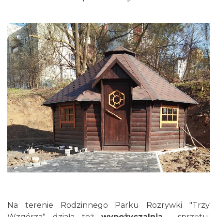
Na terenie Rodzinnego Parku Rozrywki "Trzy
Wzgórza" działa też
wypożyczalnia
sprzętu: