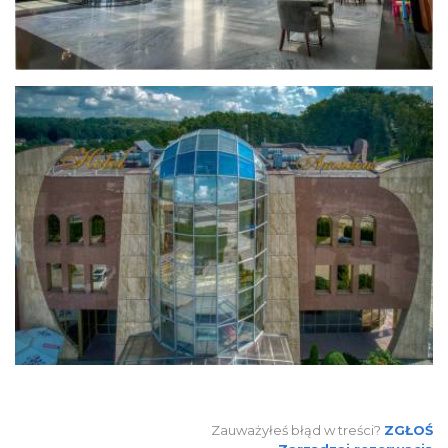
Zauważyłeś błąd w treści?
ZGŁOŚ