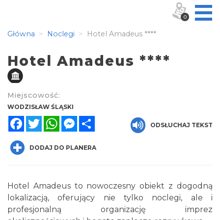
0
Główna
Noclegi
Hotel Amadeus ****
Hotel Amadeus ****
Miejscowość:
WODZISŁAW ŚLĄSKI
Facebook
Twitter
WhatsApp
Messenger
Share
ODSŁUCHAJ TEKST
DODAJ DO PLANERA
Hotel Amadeus to nowoczesny obiekt z dogodną
lokalizacją, oferujący nie tylko noclegi, ale i
profesjonalną organizację imprez