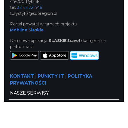
44-200 Rybnik
tel.
32 42 22 446
turystyka@subregion.pl
Portal powstał w ramach projektu
Mobilne Śląskie
Darmowa aplikacja
SLASKIE.travel
dostępna na
platformach
KONTAKT
|
PUNKTY IT
|
POLITYKA
PRYWATNOŚCI
NASZE SERWISY
Serwis Główny
SLASKIE.travel
Tematyczne