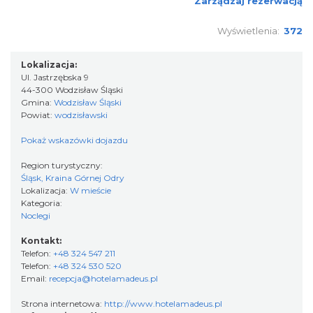
Zarządzaj rezerwacją
Wyświetlenia:
372
Lokalizacja:
Ul. Jastrzębska 9
44-300 Wodzisław Śląski
Gmina:
Wodzisław Śląski
Powiat:
wodzisławski
Pokaż wskazówki dojazdu
Region turystyczny:
Śląsk, Kraina Górnej Odry
Lokalizacja:
W mieście
Kategoria:
Noclegi
Kontakt:
Telefon:
+48 324 547 211
Telefon:
+48 324 530 520
Email:
recepcja@hotelamadeus.pl
Strona internetowa:
http://www.hotelamadeus.pl