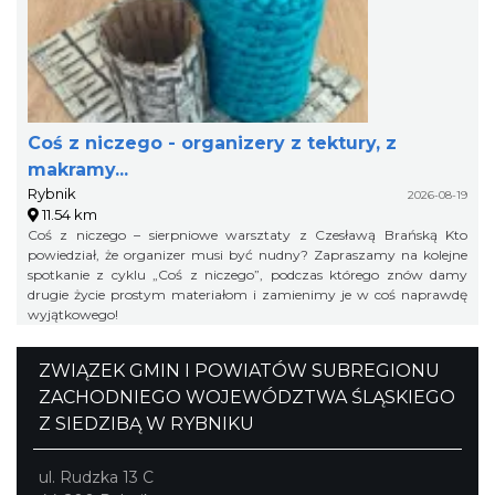
Coś z niczego - organizery z tektury, z
makramy...
Rybnik
2026-08-19
11.54 km
Coś z niczego – sierpniowe warsztaty z Czesławą Brańską Kto
powiedział, że organizer musi być nudny? Zapraszamy na kolejne
spotkanie z cyklu „Coś z niczego”, podczas którego znów damy
drugie życie prostym materiałom i zamienimy je w coś naprawdę
wyjątkowego!
ZWIĄZEK GMIN I POWIATÓW SUBREGIONU
ZACHODNIEGO WOJEWÓDZTWA ŚLĄSKIEGO
Z SIEDZIBĄ W RYBNIKU
ul. Rudzka 13 C