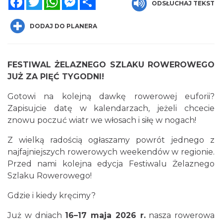
ODSŁUCHAJ TEKST
DODAJ DO PLANERA
FESTIWAL ŻELAZNEGO SZLAKU ROWEROWEGO
JUŻ ZA PIĘĆ TYGODNI!
Warsztat gry na flecie indiańskim –
pierwsze kroki w świecie melodii
Gotowi na kolejną dawkę rowerowej euforii?
Rybnik
Zapisujcie datę w kalendarzach, jeżeli chcecie
18.40 km
2026-09-10
znowu poczuć wiatr we włosach i siłę w nogach!
Z wielką radością ogłaszamy powrót jednego z
najfajniejszych rowerowych weekendów w regionie.
Przed nami kolejna edycja Festiwalu Żelaznego
Szlaku Rowerowego!
Gdzie i kiedy kręcimy?
Coś z niczego - organizery z tektury, z
Już w dniach
16–17 maja 2026 r.
nasza rowerowa
makramy...