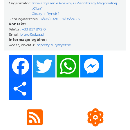
Organizator:
Stowarzyszenie Rozwoju i Współpracy Regionalnej
„Olza”
Cieszyn
Cieszyn, Rynek 1
18.95 km
2026-08-30
Data wydarzenia:
16/05/2026 - 17/05/2026
Kontakt:
Telefon:
+33 857 872 0
Email:
biuro@olza.pl
Informacje ogólne:
Rodzaj obiektu:
Imprezy turystyczne
Facebook
Twitter
WhatsApp
Messenger
Cieszyn
18.95 km
2026-09-06
Share