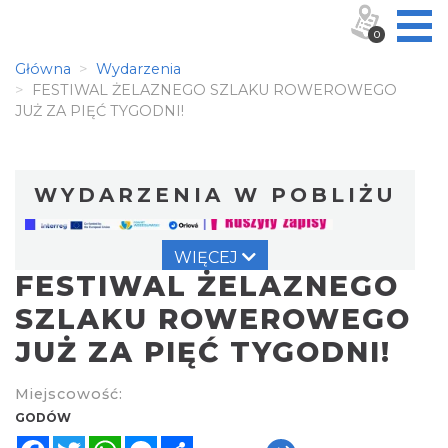
0
Główna
Wydarzenia
FESTIWAL ŻELAZNEGO SZLAKU ROWEROWEGO
JUŻ ZA PIĘĆ TYGODNI!
WYDARZENIA W POBLIŻU
WIĘCEJ
FESTIWAL ŻELAZNEGO
SZLAKU ROWEROWEGO
JUŻ ZA PIĘĆ TYGODNI!
XXVI Powiatowy Rajd Rowerowy
Miejscowość:
Wodzisław Śląski
GODÓW
8.42 km
2026-08-30
Facebook
Twitter
WhatsApp
Messenger
Share