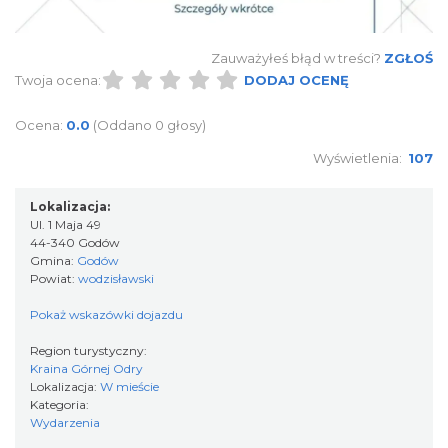
Zauważyłeś błąd w treści?
ZGŁOŚ
Cieszyn
Twoja ocena:
DODAJ OCENĘ
18.95 km
2026-08-16
Ocena:
0.0
(Oddano 0 głosy)
Wyświetlenia:
107
Lokalizacja:
Ul. 1 Maja 49
44-340 Godów
Gmina:
Godów
Powiat:
wodzisławski
Cieszyn
18.95 km
2026-08-23
Pokaż wskazówki dojazdu
Region turystyczny:
Kraina Górnej Odry
Lokalizacja:
W mieście
Kategoria:
Wydarzenia