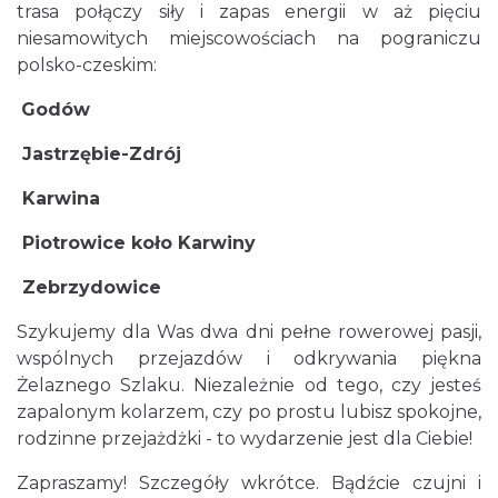
trasa połączy siły i zapas energii w aż pięciu
Rybnik
niesamowitych miejscowościach na pograniczu
18.40 km
2026-08-19
polsko-czeskim:
Godów
Jastrzębie-Zdrój
Karwina
Piotrowice koło Karwiny
Wakacyjne Warsztaty Malarskie "Rybnik -
miasto zieleni"
Zebrzydowice
Rybnik
18.40 km
2026-08-22
Szykujemy dla Was dwa dni pełne rowerowej pasji,
wspólnych przejazdów i odkrywania piękna
Żelaznego Szlaku. Niezależnie od tego, czy jesteś
zapalonym kolarzem, czy po prostu lubisz spokojne,
rodzinne przejażdżki - to wydarzenie jest dla Ciebie!
Zapraszamy! Szczegóły wkrótce. Bądźcie czujni i