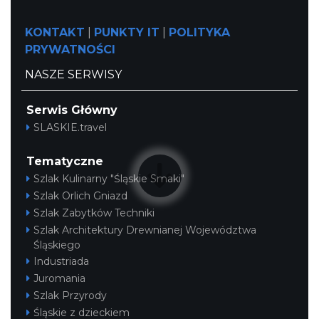
KONTAKT
|
PUNKTY IT
|
POLITYKA
PRYWATNOŚCI
NASZE SERWISY
Serwis Główny
SLASKIE.travel
Cieszyn
19.03 km
2026-08-21
Tematyczne
Szlak Kulinarny "Śląskie Smaki"
Szlak Orlich Gniazd
Szlak Zabytków Techniki
Szlak Architektury Drewnianej Województwa
Śląskiego
Industriada
Cieszyn
Juromania
19.03 km
2026-08-28
Szlak Przyrody
Śląskie z dzieckiem