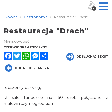
0
Główna
Gastronomia
Restauracja "Drach"
Restauracja "Drach"
Miejscowość:
CZERWIONKA-LESZCZYNY
Facebook
Twitter
WhatsApp
Messenger
Share
ODSŁUCHAJ TEKST
DODAJ DO PLANERA
-obszerny parking,
-3 sale taneczne na 150 osób połączone z
malowniczym ogródkiem