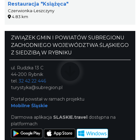
Restauracja "Książęca"
Czerwionka-Leszczyny
4.83 km
ZWIĄZEK GMIN I POWIATÓW SUBREGIONU
ZACHODNIEGO WOJEWÓDZTWA ŚLĄSKIEGO
Z SIEDZIBĄ W RYBNIKU
ul. Rudzka 13 C
44-200 Rybnik
tel.
32 42 22 446
turystyka@subregion.pl
Portal powstał w ramach projektu
Mobilne Śląskie
Darmowa aplikacja
SLASKIE.travel
dostępna na
platformach