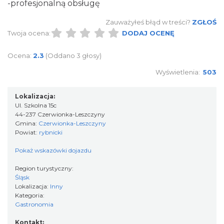
-profesjonalną obsługę
Zauważyłeś błąd w treści?
ZGŁOŚ
Twoja ocena:
DODAJ OCENĘ
Ocena:
2.3
(Oddano 3 głosy)
Wyświetlenia:
503
Lokalizacja:
Ul. Szkolna 15c
44-237 Czerwionka-Leszczyny
Gmina:
Czerwionka-Leszczyny
Powiat:
rybnicki
Pokaż wskazówki dojazdu
Region turystyczny:
Śląsk
Lokalizacja:
Inny
Kategoria:
Gastronomia
Kontakt: