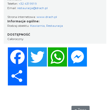
Telefon:
+32 431 991 9
Email:
restauracja@drach.pl
Strona internetowa:
www.drach.pl
Informacje ogólne:
Rodzaj obiektu:
Kawiarnia
,
Restauracja
DOSTĘPNOŚĆ
Całoroczny
Facebook
Twitter
WhatsApp
Messenger
Share
Trasa