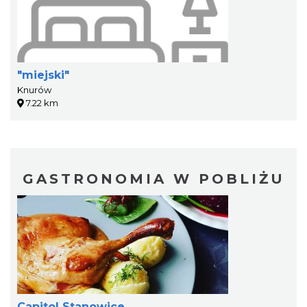
"miejski"
Knurów
7.22 km
GASTRONOMIA W POBLIŻU
Capitol Stanowice