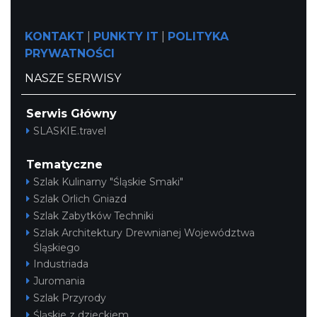
KONTAKT
|
PUNKTY IT
|
POLITYKA
PRYWATNOŚCI
NASZE SERWISY
Serwis Główny
SLASKIE.travel
Tematyczne
Szlak Kulinarny "Śląskie Smaki"
Szlak Orlich Gniazd
Szlak Zabytków Techniki
Szlak Architektury Drewnianej Województwa
Śląskiego
Industriada
Juromania
Szlak Przyrody
Śląskie z dzieckiem