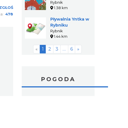
Sportowy Ruda
Rybnik
ZGŁOŚ
1.38 km
ia:
478
Pływalnia Yntka w
Rybniku
Rybnik
1.44 km
«
1
2
3
…
6
»
POGODA