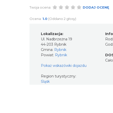
Twoja ocena:
DODAJ OCENĘ
Ocena:
1.0
(Oddano 2 głosy)
Lokalizacja:
Inf
Ul. Nadbrzeżna 19
Rodz
44-203 Rybnik
Godz
Gmina:
Rybnik
Powiat:
Rybnik
DO
Cał
Pokaż wskazówki dojazdu
Region turystyczny:
Śląsk
Lokalizacja:
W mieście
Kategoria:
Gastronomia
Kontakt: