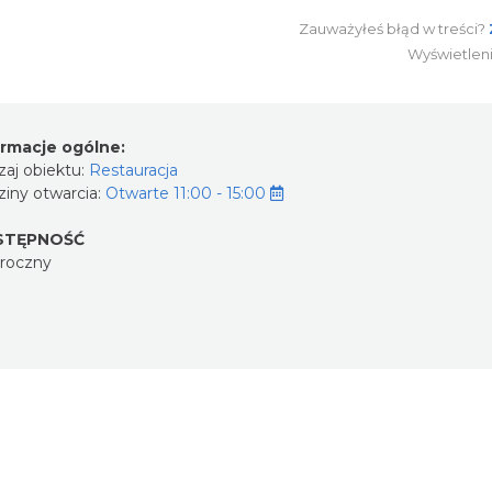
Zauważyłeś błąd w treści?
Wyświetlen
ormacje ogólne:
aj obiektu:
Restauracja
iny otwarcia:
Otwarte 11:00 - 15:00
STĘPNOŚĆ
oroczny