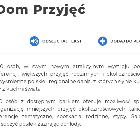
 Dom Przyjęć
pp
senger
Share
ODSŁUCHAJ TEKST
DODAJ DO PL
00 osób, w swym nowym atrakcyjnym wystroju po
rencji, większych przyjęć rodzinnych i okoliczności
śmienite polskie i regionalne dania, z których słynie ku
 z kuchni świata.
40 osób z dostępnym barkiem oferuje możliwość sp
anizację mniejszych przyjęć okolicznościowych, taki
rencje tematyczne, spotkania rodzinne, stypy. Sal
spożyć posiłek zaznając ochłody.