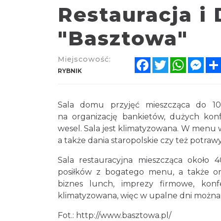
Restauracja i
"Basztowa"
Miejscowość:
Facebook
Twitter
WhatsA
Mes
RYBNIK
Sala domu przyjęć mieszcząca do 1
na organizację bankietów, dużych konfe
wesel. Sala jest klimatyzowana. W menu wy
a także dania staropolskie czy też potrawy
Sala restauracyjna mieszcząca około 
posiłków z bogatego menu, a także org
biznes lunch, imprezy firmowe, konfe
klimatyzowana, więc w upalne dni można 
Fot.: http://www.basztowa.pl/