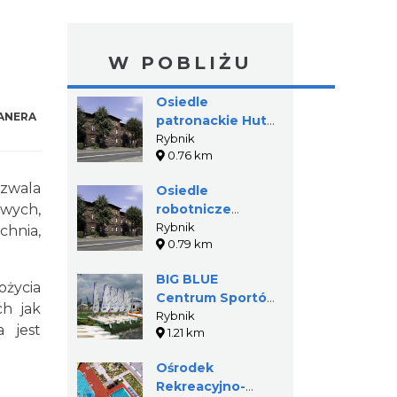
W POBLIŻU
Osiedle
ANERA
patronackie Huty
Silesia
Rybnik
0.76 km
zwala
Osiedle
owych,
robotnicze
Paruszowiec w
Rybnik
chnia,
0.79 km
Rybniku
BIG BLUE
ożycia
Centrum Sportów
ch jak
Wodnych
Rybnik
a jest
1.21 km
Ośrodek
Rekreacyjno-