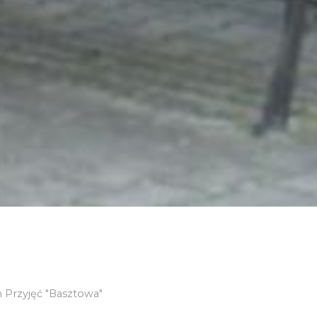
 Przyjęć "Basztowa"