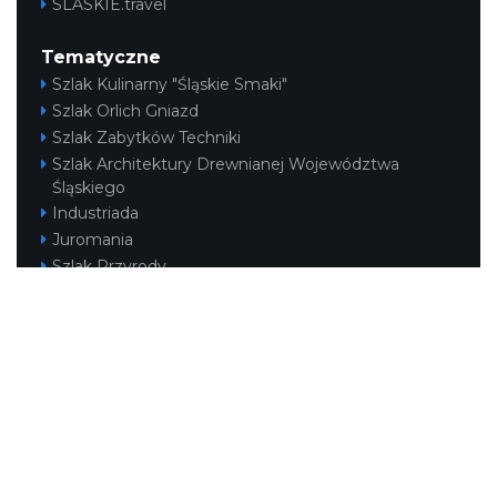
SLASKIE.travel
Tematyczne
Szlak Kulinarny "Śląskie Smaki"
Szlak Orlich Gniazd
Szlak Zabytków Techniki
Szlak Architektury Drewnianej Województwa
Śląskiego
Industriada
Juromania
Szlak Przyrody
Śląskie z dzieckiem
Śląskie po zdrowie
Narty w Śląskim
Rowerem przez Śląskie
Kajakiem przez Śląskie
Regionalne
Beskidy
Śląsk Cieszyński