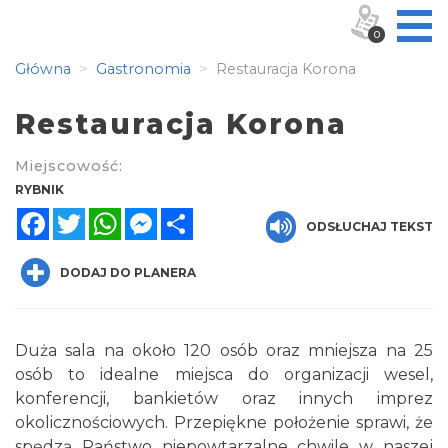
0
Główna
Gastronomia
Restauracja Korona
Restauracja Korona
Miejscowość:
RYBNIK
Facebook
Twitter
WhatsApp
Messenger
Share
ODSŁUCHAJ TEKST
DODAJ DO PLANERA
Duża sala na około 120 osób oraz mniejsza na 25
osób to idealne miejsca do organizacji wesel,
konferencji, bankietów oraz innych imprez
okolicznościowych. Przepiękne położenie sprawi, że
spędzą Państwo niepowtarzalne chwile w naszej