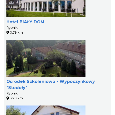
Hotel BIAŁY DOM
Rybnik
0.79 km
Ośrodek Szkoleniowo - Wypoczynkowy
"Stodoły"
Rybnik
3.20 km