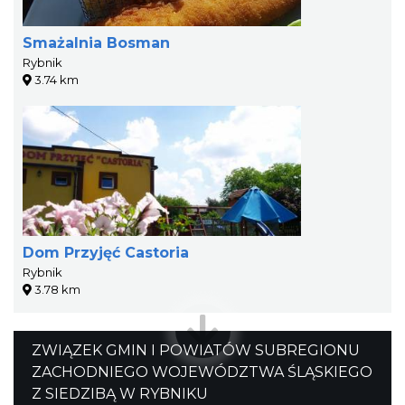
Smażalnia Bosman
Rybnik
3.74 km
Dom Przyjęć Castoria
Rybnik
3.78 km
ZWIĄZEK GMIN I POWIATÓW SUBREGIONU
ZACHODNIEGO WOJEWÓDZTWA ŚLĄSKIEGO
Z SIEDZIBĄ W RYBNIKU