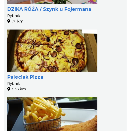
DZIKA RÓŻA / Szynk u Fojermana
Rybnik
1.71 km
Paleciak Pizza
Rybnik
3.33 km