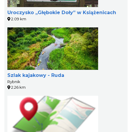
Uroczysko „Głębokie Doły” w Książenicach
2.09 km
Szlak kajakowy - Ruda
Rybnik
2.26 km