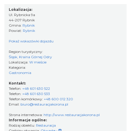
Lokalizacja:
Ul. Rybnicka 9a
44-207 Rybnik
Gmina:
Rybnik
Powiat:
Rybnik
Pokaż wskazówki dojazdu
Region turystyczny:
Śląsk, Kraina Górnej Odry
Lokalizacja:
W mieście
Kategoria:
Gastronomia
Kontakt:
Telefon:
+48 601 630 522
Telefon:
+48 601 630 533
Telefon komórkowy:
+48 600 012 320
Email:
biuro@restauracjakorona.pl
Strona internetowa:
http://www.restauracjakorona.pl
Informacje ogólne:
Rodzaj obiektu:
Restauracja
Godziny otwarcia:
Otwarte -