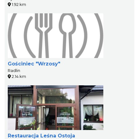
1.92 km
Gościniec "Wrzosy"
Radlin
2.14 km
Restauracja Leśna Ostoja