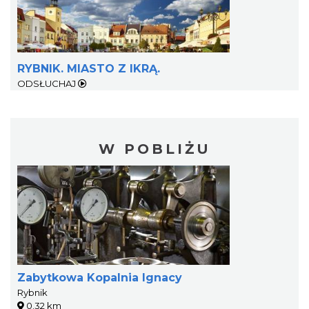
RYBNIK. MIASTO Z IKRĄ.
ODSŁUCHAJ
W POBLIŻU
Zabytkowa Kopalnia Ignacy
Rybnik
0.32 km