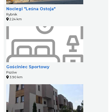
Noclegi "Leśna Ostoja"
Rybnik
2.24 km
Gościniec Sportowy
Pszów
3.90 km