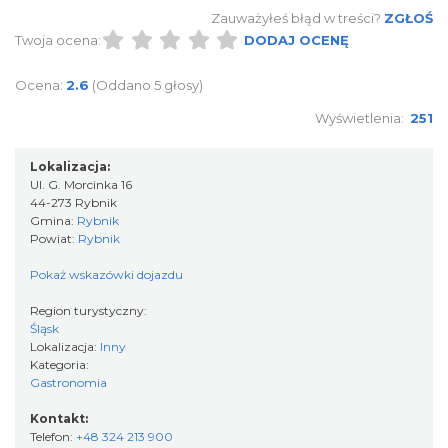
Zauważyłeś błąd w treści?
ZGŁOŚ
Twoja ocena:
DODAJ OCENĘ
Ocena:
2.6
(Oddano 5 głosy)
Wyświetlenia:
251
Lokalizacja:
Ul. G. Morcinka 16
44-273 Rybnik
Gmina:
Rybnik
Powiat:
Rybnik
Pokaż wskazówki dojazdu
Region turystyczny:
Śląsk
Lokalizacja:
Inny
Kategoria:
Gastronomia
Kontakt:
Telefon:
+48 324 213 900