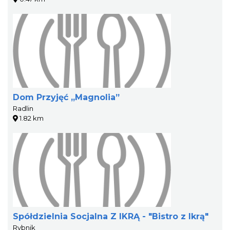
Dom Przyjęć „Magnolia”
Radlin
1.82 km
Spółdzielnia Socjalna Z IKRĄ - "Bistro z Ikrą"
Rybnik