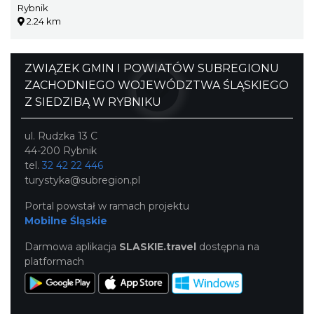
Rybnik
2.24 km
ZWIĄZEK GMIN I POWIATÓW SUBREGIONU
ZACHODNIEGO WOJEWÓDZTWA ŚLĄSKIEGO
Z SIEDZIBĄ W RYBNIKU
ul. Rudzka 13 C
44-200 Rybnik
tel.
32 42 22 446
turystyka@subregion.pl
Portal powstał w ramach projektu
Mobilne Śląskie
Darmowa aplikacja
SLASKIE.travel
dostępna na
platformach