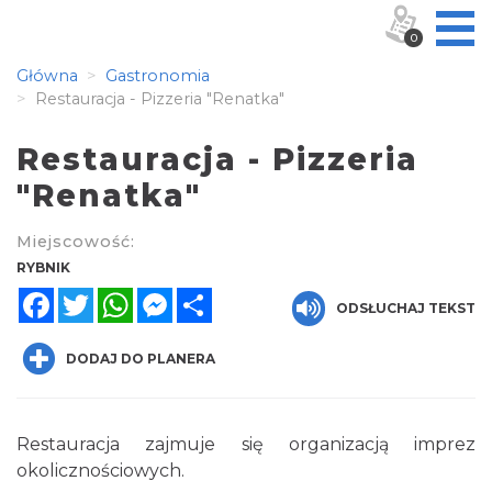
0
Główna
Gastronomia
Restauracja - Pizzeria "Renatka"
Restauracja - Pizzeria
"Renatka"
Miejscowość:
RYBNIK
Facebook
Twitter
WhatsApp
Messenger
Share
ODSŁUCHAJ TEKST
DODAJ DO PLANERA
Restauracja zajmuje się organizacją imprez
okolicznościowych.