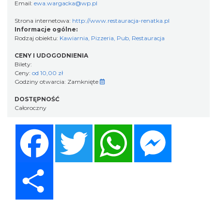
Email:
ewa.wargacka@wp.pl
Strona internetowa:
http://www.restauracja-renatka.pl
Informacje ogólne:
Rodzaj obiektu:
Kawiarnia
,
Pizzeria
,
Pub
,
Restauracja
CENY I UDOGODNIENIA
Bilety:
Ceny:
od 10,00 zł
Godziny otwarcia:
Zamknięte
DOSTĘPNOŚĆ
Całoroczny
Facebook
Twitter
WhatsApp
Messenger
Share