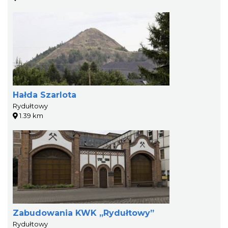
Hałda Szarlota
Rydułtowy
1.39 km
Zabudowania KWK „Rydułtowy”
Rydułtowy