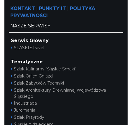
KONTAKT
|
PUNKTY IT
|
POLITYKA
PRYWATNOŚCI
NASZE SERWISY
Serwis Główny
SLASKIE.travel
Tematyczne
Szlak Kulinarny "Śląskie Smaki"
Szlak Orlich Gniazd
Szlak Zabytków Techniki
Szlak Architektury Drewnianej Województwa
Śląskiego
Industriada
Juromania
Szlak Przyrody
Śląskie z dzieckiem
Śląskie po zdrowie