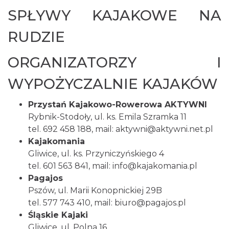
SPŁYWY KAJAKOWE NA
RUDZIE
ORGANIZATORZY I
WYPOŻYCZALNIE KAJAKÓW
Przystań Kajakowo-Rowerowa AKTYWNI
Rybnik-Stodoły, ul. ks. Emila Szramka 11
tel. 692 458 188, mail:
aktywni@aktywni.net.pl
Kajakomania
Gliwice, ul. ks. Przyniczyńskiego 4
tel. 601 563 841, mail:
info@kajakomania.pl
Pagajos
Pszów, ul. Marii Konopnickiej 29B
tel. 577 743 410, mail:
biuro@pagajos.pl
Śląskie Kajaki
Gliwice, ul. Polna 16