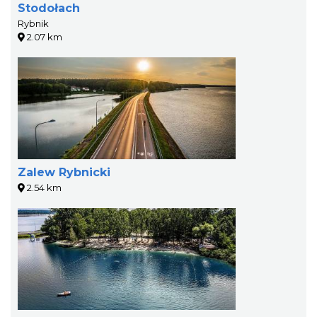
Stodołach
Rybnik
2.07 km
Zalew Rybnicki
2.54 km