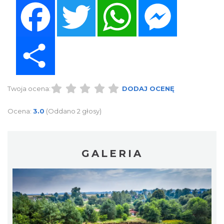
Facebook
Twitter
WhatsApp
Messenger
Share
Twoja ocena:
DODAJ OCENĘ
Ocena:
3.0
(Oddano 2 głosy)
GALERIA