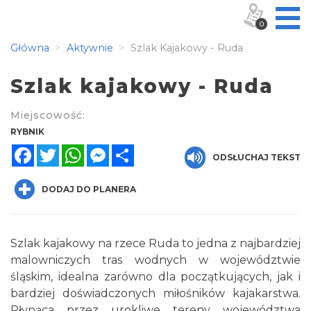
0
Główna
Aktywnie
Szlak Kajakowy - Ruda
Szlak kajakowy - Ruda
Miejscowość:
RYBNIK
Facebook
Twitter
WhatsApp
Messenger
Share
ODSŁUCHAJ TEKST
DODAJ DO PLANERA
Szlak kajakowy na rzece Ruda to jedna z najbardziej
malowniczych tras wodnych w województwie
śląskim, idealna zarówno dla początkujących, jak i
bardziej doświadczonych miłośników kajakarstwa.
Płynąca przez urokliwe tereny województwa