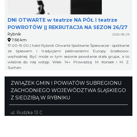
DNI OTWARTE w teatrze NA PÓŁ i teatrze
POWROTÓW || REKRUTACJA NA SEZON 26/27
Rybnik
2026-08-29
7.66 km
17:00-19:00 | halo! Rybnik Otwarte Spotkanie Śpiewacze - spotkanie
ze śpiewem i tradycjami pieśniarskimi Europy środkowo-
wschodniej. Być może w tym sezonie powstanie stała grupa, a to
właśnie do niej wstęp. Wiek: 14+. Prowadzą: M. Konsek i M. Z.
Suchan.
ZWIĄZEK GMIN I POWIATÓW SUBREGIONU
ZACHODNIEGO WOJEWÓDZTWA ŚLĄSKIEGO
Z SIEDZIBĄ W RYBNIKU
ul. Rudzka 13 C
44-200 Rybnik
tel.
32 42 22 446
turystyka@subregion.pl