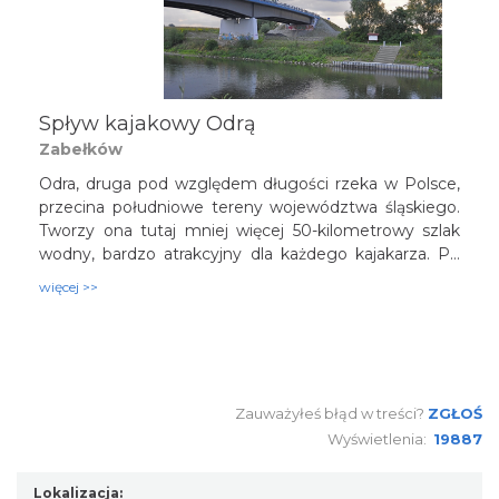
Spływ kajakowy Odrą
Zabełków
Odra, druga pod względem długości rzeka w Polsce,
przecina południowe tereny województwa śląskiego.
Tworzy ona tutaj mniej więcej 50-kilometrowy szlak
wodny, bardzo atrakcyjny dla każdego kajakarza. Po
stronie polskiej spływ można rozpocząć już w
więcej >>
Zabełkowie, można jednak za punkt startu wybrać
którąś z przystani czeskich - poznamy wtedy urokliwe
Graniczne Meandry Odry, chronione zarówno w
Polsce jak i w Czechach. Niżej czekają nas ciekawe
krajobrazy oraz wizyta w zabytkowym Raciborzu.
Zauważyłeś błąd w treści?
ZGŁOŚ
Wyświetlenia:
19887
Lokalizacja: