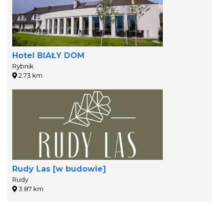
Hotel BIAŁY DOM
Rybnik
2.73 km
Rudy Las [w budowie]
Rudy
3.87 km