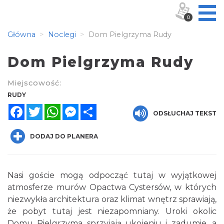
0
Główna
Noclegi
Dom Pielgrzyma Rudy
Dom Pielgrzyma Rudy
Miejscowość:
RUDY
Facebook
Twitter
WhatsApp
Messenger
Share
ODSŁUCHAJ TEKST
DODAJ DO PLANERA
Nasi goście mogą odpocząć tutaj w wyjątkowej
atmosferze murów Opactwa Cystersów, w których
niezwykła architektura oraz klimat wnętrz sprawiają,
że pobyt tutaj jest niezapomniany. Uroki okolic
Domu Pielgrzyma sprzyjają ukojeniu i zadumie, a