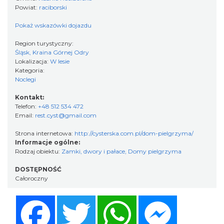
Powiat:
raciborski
Pokaż wskazówki dojazdu
Region turystyczny:
Śląsk, Kraina Górnej Odry
Lokalizacja:
W lesie
Kategoria:
Noclegi
Kontakt:
Telefon:
+48 512 534 472
Email:
rest.cyst@gmail.com
Strona internetowa:
http://cysterska.com.pl/dom-pielgrzyma/
Informacje ogólne:
Rodzaj obiektu:
Zamki, dwory i pałace
,
Domy pielgrzyma
DOSTĘPNOŚĆ
Całoroczny
Facebook
Twitter
WhatsApp
Messenger