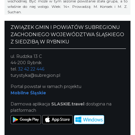
wschodniej. Być może w tym sezonie powstanie stała grupa, a to
właśnie do niej wstęp. Wiek: 14+. Prowadzą: M. Konsek i M. Z.
Suchan.
ZWIĄZEK GMIN I POWIATÓW SUBREGIONU
ZACHODNIEGO WOJEWÓDZTWA ŚLĄSKIEGO
Z SIEDZIBĄ W RYBNIKU
ul. Rudzka 13 C
44-200 Rybnik
tel.
32 42 22 446
turystyka@subregion.pl
Portal powstał w ramach projektu
Mobilne Śląskie
Darmowa aplikacja
SLASKIE.travel
dostępna na
platformach