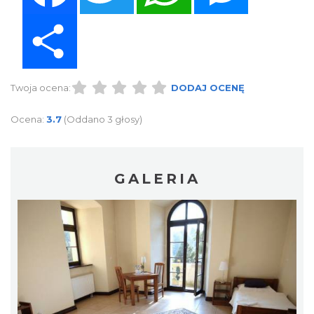
Share
Twoja ocena:
DODAJ OCENĘ
Ocena:
3.7
(Oddano 3 głosy)
GALERIA