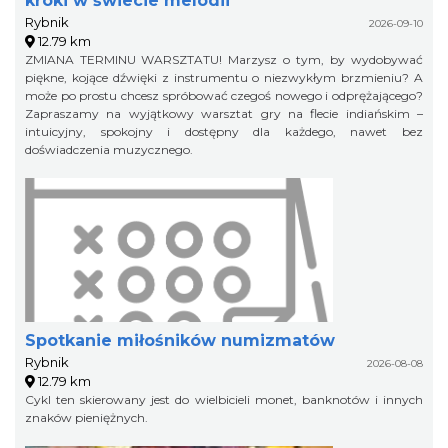
kroki w świecie melodii
Rybnik
2026-09-10
12.79 km
ZMIANA TERMINU WARSZTATU! Marzysz o tym, by wydobywać
piękne, kojące dźwięki z instrumentu o niezwykłym brzmieniu? A
może po prostu chcesz spróbować czegoś nowego i odprężającego?
Zapraszamy na wyjątkowy warsztat gry na flecie indiańskim –
intuicyjny, spokojny i dostępny dla każdego, nawet bez
doświadczenia muzycznego.
Spotkanie miłośników numizmatów
Rybnik
2026-08-08
12.79 km
Cykl ten skierowany jest do wielbicieli monet, banknotów i innych
znaków pieniężnych.