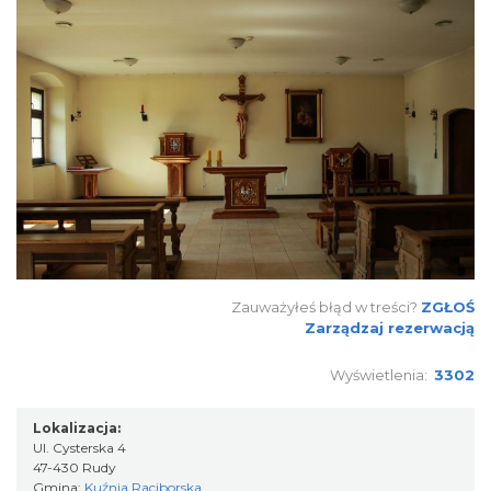
Zauważyłeś błąd w treści?
ZGŁOŚ
Zarządzaj rezerwacją
Wyświetlenia:
3302
Lokalizacja:
Ul. Cysterska 4
47-430 Rudy
Gmina:
Kuźnia Raciborska