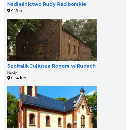
Nadleśnictwo Rudy Raciborskie
0.15 km
Szpitalik Juliusza Rogera w Rudach
Rudy
0.34 km