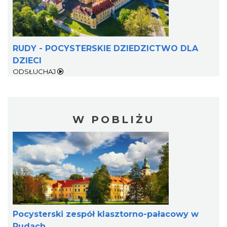
RUDY - POCYSTERSKIE DZIEDZICTWO DLA
DZIECI
ODSŁUCHAJ
W POBLIŻU
Pocysterski zespół klasztorno-pałacowy w
Rudach