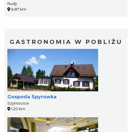
Rudy
6.87 km
GASTRONOMIA W POBLIŻU
Gospoda Spyrowka
Szymocice
1.20 km