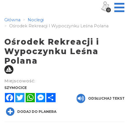
0
Główna
Noclegi
Ośrodek Rekreacji I Wypoczynku Leśna Polana
Ośrodek Rekreacji i
Wypoczynku Leśna
Polana
Miejscowość:
SZYMOCICE
Facebook
Twitter
WhatsApp
Messenger
Share
ODSŁUCHAJ TEKST
DODAJ DO PLANERA