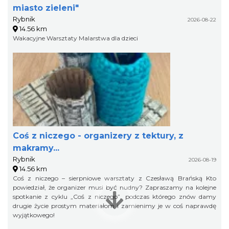
miasto zieleni"
Rybnik
2026-08-22
14.56 km
Wakacyjne Warsztaty Malarstwa dla dzieci
Coś z niczego - organizery z tektury, z
makramy...
Rybnik
2026-08-19
14.56 km
Coś z niczego – sierpniowe warsztaty z Czesławą Brańską Kto
powiedział, że organizer musi być nudny? Zapraszamy na kolejne
spotkanie z cyklu „Coś z niczego”, podczas którego znów damy
drugie życie prostym materiałom i zamienimy je w coś naprawdę
wyjątkowego!