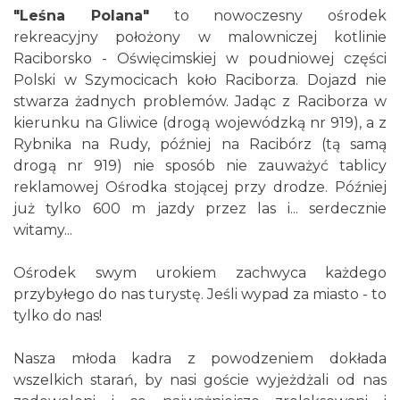
"Leśna Polana"
to nowoczesny ośrodek
rekreacyjny położony w malowniczej kotlinie
Raciborsko - Oświęcimskiej w poudniowej części
Polski w Szymocicach koło Raciborza. Dojazd nie
stwarza żadnych problemów. Jadąc z Raciborza w
kierunku na Gliwice (drogą wojewódzką nr 919), a z
Rybnika na Rudy, później na Racibórz (tą samą
drogą nr 919) nie sposób nie zauważyć tablicy
reklamowej Ośrodka stojącej przy drodze. Później
już tylko 600 m jazdy przez las i... serdecznie
witamy...
Ośrodek swym urokiem zachwyca każdego
przybyłego do nas turystę. Jeśli wypad za miasto - to
tylko do nas!
Nasza młoda kadra z powodzeniem dokłada
wszelkich starań, by nasi goście wyjeżdżali od nas