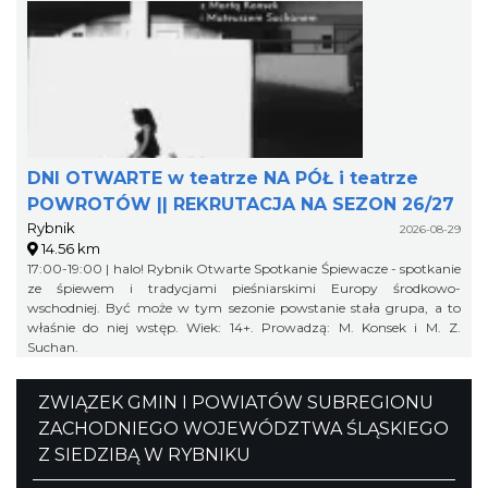
DNI OTWARTE w teatrze NA PÓŁ i teatrze
POWROTÓW || REKRUTACJA NA SEZON 26/27
Rybnik
2026-08-29
14.56 km
17:00-19:00 | halo! Rybnik Otwarte Spotkanie Śpiewacze - spotkanie
ze śpiewem i tradycjami pieśniarskimi Europy środkowo-
wschodniej. Być może w tym sezonie powstanie stała grupa, a to
właśnie do niej wstęp. Wiek: 14+. Prowadzą: M. Konsek i M. Z.
Suchan.
ZWIĄZEK GMIN I POWIATÓW SUBREGIONU
ZACHODNIEGO WOJEWÓDZTWA ŚLĄSKIEGO
Z SIEDZIBĄ W RYBNIKU