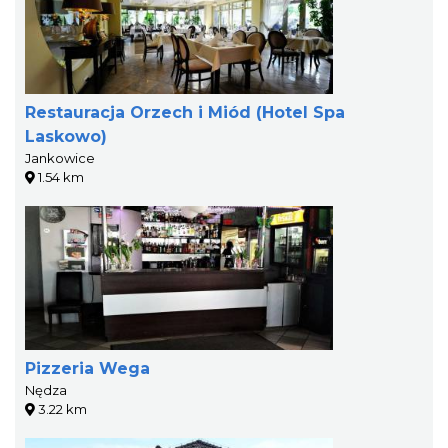
Restauracja Orzech i Miód (Hotel Spa
Laskowo)
Jankowice
1.54 km
Pizzeria Wega
Nędza
3.22 km