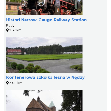
Histori Narrow-Gauge Railway Station
Rudy
2.37 km
Kontenerowa szkółka leśna w Nędzy
3.08 km