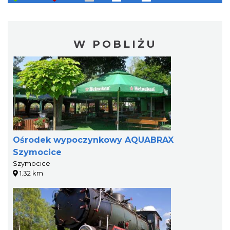
W POBLIŻU
Ośrodek wypoczynkowy AQUABRAX
Szymocice
Szymocice
1.32 km