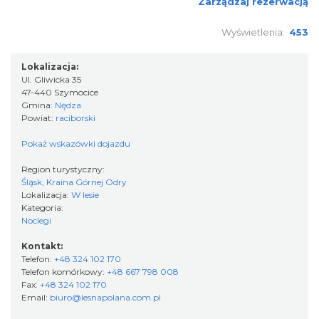
Zarządzaj rezerwacją
Wyświetlenia:
453
Lokalizacja:
Ul. Gliwicka 35
47-440 Szymocice
Gmina:
Nędza
Powiat:
raciborski
Pokaż wskazówki dojazdu
Region turystyczny:
Śląsk, Kraina Górnej Odry
Lokalizacja:
W lesie
Kategoria:
Noclegi
Kontakt:
Telefon:
+48 324 102 170
Telefon komórkowy:
+48 667 798 008
Fax:
+48 324 102 170
Email:
biuro@lesnapolana.com.pl