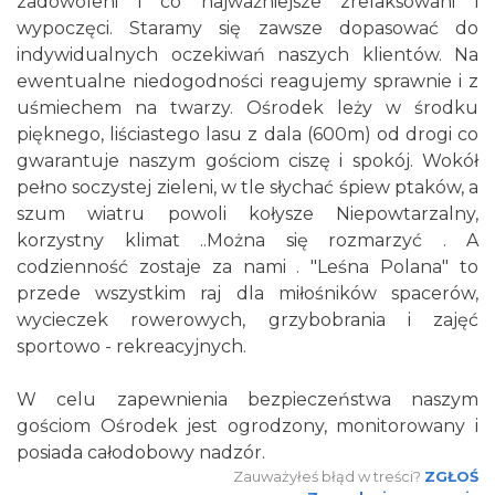
zadowoleni i co najważniejsze zrelaksowani i
wypoczęci. Staramy się zawsze dopasować do
indywidualnych oczekiwań naszych klientów. Na
ewentualne niedogodności reagujemy sprawnie i z
uśmiechem na twarzy. Ośrodek leży w środku
pięknego, liściastego lasu z dala (600m) od drogi co
gwarantuje naszym gościom ciszę i spokój. Wokół
pełno soczystej zieleni, w tle słychać śpiew ptaków, a
szum wiatru powoli kołysze Niepowtarzalny,
korzystny klimat ..Można się rozmarzyć . A
codzienność zostaje za nami . "Leśna Polana" to
przede wszystkim raj dla miłośników spacerów,
wycieczek rowerowych, grzybobrania i zajęć
sportowo - rekreacyjnych.
W celu zapewnienia bezpieczeństwa naszym
gościom Ośrodek jest ogrodzony, monitorowany i
posiada całodobowy nadzór.
Zauważyłeś błąd w treści?
ZGŁOŚ