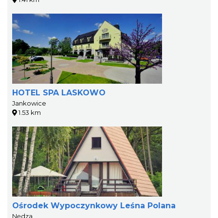
HOTEL SPA LASKOWO
Jankowice
1.53 km
Ośrodek Wypoczynkowy Leśna Polana
Nędza