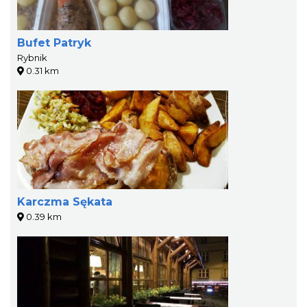
Bufet Patryk
Rybnik
0.31 km
Karczma Sękata
0.39 km