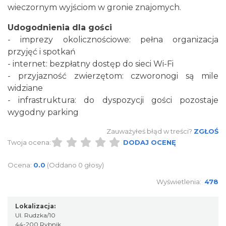
wieczornym wyjściom w gronie znajomych.
Udogodnienia dla gości
- imprezy okolicznościowe: pełna organizacja
przyjęć i spotkań
- internet: bezpłatny dostęp do sieci Wi-Fi
- przyjazność zwierzętom: czworonogi są mile
widziane
- infrastruktura: do dyspozycji gości pozostaje
wygodny parking
Zauważyłeś błąd w treści?
ZGŁOŚ
Twoja ocena:
DODAJ OCENĘ
Ocena:
0.0
(Oddano 0 głosy)
Wyświetlenia:
478
Lokalizacja:
Ul. Rudzka/10
44-200 Rybnik