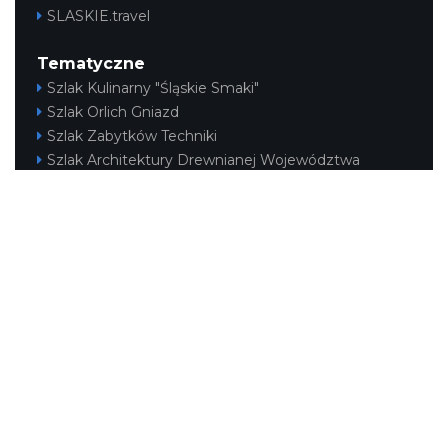
SLASKIE.travel
Tematyczne
Szlak Kulinarny "Śląskie Smaki"
Szlak Orlich Gniazd
Szlak Zabytków Techniki
Szlak Architektury Drewnianej Województwa
Śląskiego
Industriada
Juromania
Szlak Przyrody
Śląskie z dzieckiem
Śląskie po zdrowie
Narty w Śląskim
Rowerem przez Śląskie
Kajakiem przez Śląskie
Regionalne
Beskidy
Śląsk Cieszyński