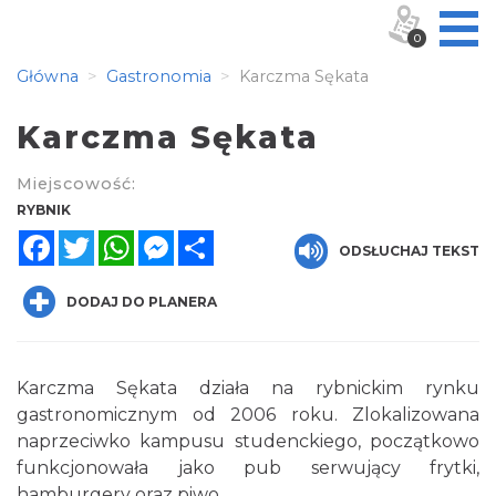
0
Główna
Gastronomia
Karczma Sękata
Karczma Sękata
Miejscowość:
RYBNIK
Facebook
Twitter
WhatsApp
Messenger
Share
ODSŁUCHAJ TEKST
DODAJ DO PLANERA
Karczma Sękata działa na rybnickim rynku
gastronomicznym od 2006 roku. Zlokalizowana
naprzeciwko kampusu studenckiego, początkowo
funkcjonowała jako pub serwujący frytki,
hamburgery oraz piwo.