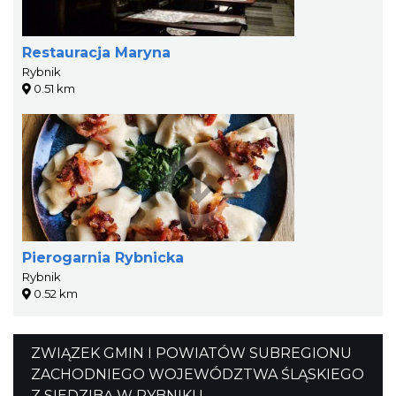
Restauracja Maryna
Rybnik
0.51 km
Pierogarnia Rybnicka
Rybnik
0.52 km
ZWIĄZEK GMIN I POWIATÓW SUBREGIONU
ZACHODNIEGO WOJEWÓDZTWA ŚLĄSKIEGO
Z SIEDZIBĄ W RYBNIKU