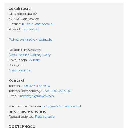
Lokalizacja:
Ul. Raciborska 62
47-430 Jankowice
Gmina:
Kuźnia Raciborska
Powiat:
raciborski
Pokaż wskazówki dojazdu
Region turystyczny:
Śląsk, Kraina Górnej Odry
Lokalizacja:
W lesie
Kategoria:
Gastronomia
Kontakt:
Telefon:
+48 327 462 900
Telefon komórkowy:
+48 600 391 900
Email:
recepcja@laskowo.pl
Strona internetowa:
http://www.laskowo.pl
Informacje ogólne:
Rodzaj obiektu:
Restauracja
DOSTĘPNOŚĆ