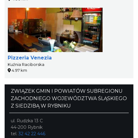
Pizzeria Venezia
Kuźnia Raciborska
4.97 km
ZWIĄZEK GMIN I POWIATÓW SUBREGIONU
ZACHODNIEGO WOJEWÓDZTWA ŚLĄSKIEGO
Z SIEDZIBĄ W RYBNIKU
ul. Rudzka 13 C
44-200 Rybnik
tel.
32 42 22 446