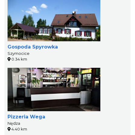
Gospoda Spyrowka
Szymocice
0.34 km
Pizzeria Wega
Nędza
4.40 km