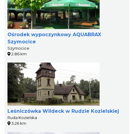
Ośrodek wypoczynkowy AQUABRAX
Szymocice
Szymocice
2.86 km
Leśniczówka Wildeck w Rudzie Kozielskiej
Ruda Kozielska
3.26 km