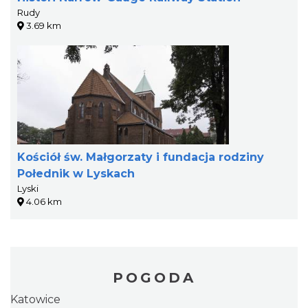
Rudy
3.69 km
Kościół św. Małgorzaty i fundacja rodziny
Połednik w Lyskach
Lyski
4.06 km
POGODA
Katowice