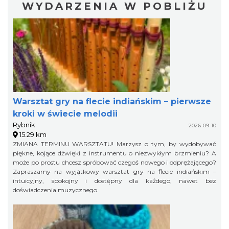
WYDARZENIA W POBLIŻU
Warsztat gry na flecie indiańskim – pierwsze
kroki w świecie melodii
Rybnik
2026-09-10
15.29 km
ZMIANA TERMINU WARSZTATU! Marzysz o tym, by wydobywać
piękne, kojące dźwięki z instrumentu o niezwykłym brzmieniu? A
może po prostu chcesz spróbować czegoś nowego i odprężającego?
Zapraszamy na wyjątkowy warsztat gry na flecie indiańskim –
intuicyjny, spokojny i dostępny dla każdego, nawet bez
doświadczenia muzycznego.