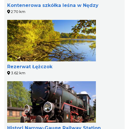
Kontenerowa szkółka leśna w Nędzy
2.70 km
Rezerwat Łężczok
3.62 km
Histori Narrow-Gauge Railway Station