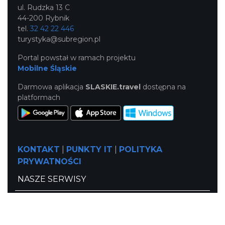
ul. Rudzka 13 C
44-200 Rybnik
tel.
32 42 22 446
turystyka@subregion.pl
Portal powstał w ramach projektu
Mobilne Śląskie
Darmowa aplikacja
SLASKIE.travel
dostępna na
platformach
KONTAKT
|
PUNKTY IT
|
POLITYKA
PRYWATNOŚCI
NASZE SERWISY
Serwis Główny
SLASKIE.travel