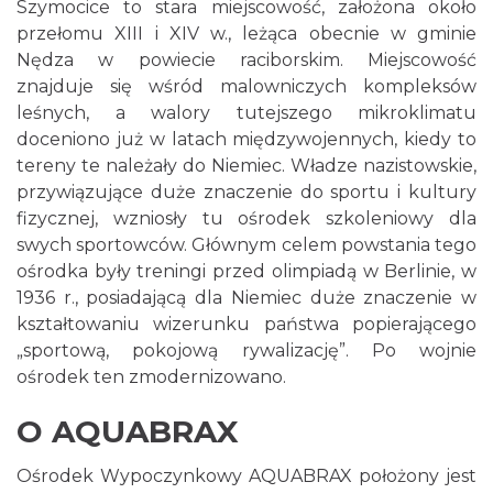
Szymocice to stara miejscowość, założona około
przełomu XIII i XIV w., leżąca obecnie w gminie
Nędza w powiecie raciborskim. Miejscowość
znajduje się wśród malowniczych kompleksów
leśnych, a walory tutejszego mikroklimatu
doceniono już w latach międzywojennych, kiedy to
tereny te należały do Niemiec. Władze nazistowskie,
przywiązujące duże znaczenie do sportu i kultury
fizycznej, wzniosły tu ośrodek szkoleniowy dla
swych sportowców. Głównym celem powstania tego
ośrodka były treningi przed olimpiadą w Berlinie, w
1936 r., posiadającą dla Niemiec duże znaczenie w
kształtowaniu wizerunku państwa popierającego
„sportową, pokojową rywalizację”. Po wojnie
ośrodek ten zmodernizowano.
O AQUABRAX
Ośrodek Wypoczynkowy AQUABRAX położony jest