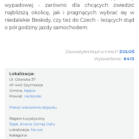
wypadowej - zarówno dla chcących zwiedzić
najbliższą okolicę, jak i pragnących wybrać się w
niedalekie Beskidy, czy też do Czech - leżących stąd
o pół godziny jazdy samochodem.
Zauważyłeś błąd w treści?
ZGŁOŚ
Wyświetlenia:
6413
Lokalizacja:
Ul. Gliwicka 37
47-440 Szymocice
Gmina:
Nędza
Powiat:
raciborski
Pokaż wskazówki dojazdu
Region turystyczny:
Śląsk, Kraina Górnej Odry
Lokalizacja:
Na wsi
Kategoria: