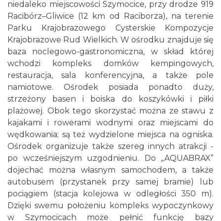
niedaleko miejscowości Szymocice, przy drodze 919
Racibórz–Gliwice (12 km od Raciborza), na terenie
Parku Krajobrazowego Cysterskie Kompozycje
Krajobrazowe Rud Wielkich. W ośrodku znajduje się
baza noclegowo-gastronomiczna, w skład której
wchodzi kompleks domków kempingowych,
restauracja, sala konferencyjna, a także pole
namiotowe. Ośrodek posiada ponadto duży,
strzeżony basen i boiska do koszykówki i piłki
plażowej. Obok tego skorzystać można ze stawu z
kajakami i rowerami wodnymi oraz miejscami do
wędkowania; są też wydzielone miejsca na ogniska.
Ośrodek organizuje także szereg innych atrakcji -
po wcześniejszym uzgodnieniu. Do „AQUABRAX”
dojechać można własnym samochodem, a także
autobusem (przystanek przy samej bramie) lub
pociągiem (stacja kolejowa w odległości 350 m).
Dzięki swemu położeniu kompleks wypoczynkowy
w Szymocicach może pełnić funkcję bazy