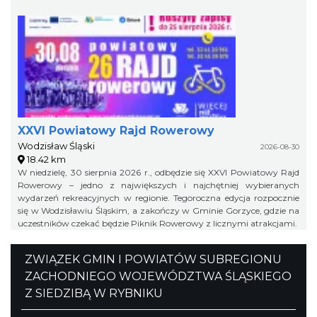
XXVI Powiatowy Rajd Rowerowy
Wodzisław Śląski
2026-08-30
18.42 km
W niedzielę, 30 sierpnia 2026 r., odbędzie się XXVI Powiatowy Rajd
Rowerowy – jedno z największych i najchętniej wybieranych
wydarzeń rekreacyjnych w regionie. Tegoroczna edycja rozpocznie
się w Wodzisławiu Śląskim, a zakończy w Gminie Gorzyce, gdzie na
uczestników czekać będzie Piknik Rowerowy z licznymi atrakcjami.
ZWIĄZEK GMIN I POWIATÓW SUBREGIONU
ZACHODNIEGO WOJEWÓDZTWA ŚLĄSKIEGO
Z SIEDZIBĄ W RYBNIKU