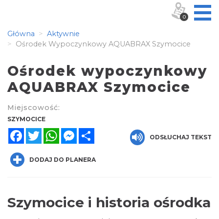
0
Główna
Aktywnie
Ośrodek Wypoczynkowy AQUABRAX Szymocice
Ośrodek wypoczynkowy
AQUABRAX Szymocice
Miejscowość:
SZYMOCICE
Facebook
Twitter
WhatsApp
Messenger
Share
ODSŁUCHAJ TEKST
DODAJ DO PLANERA
Szymocice i historia ośrodka