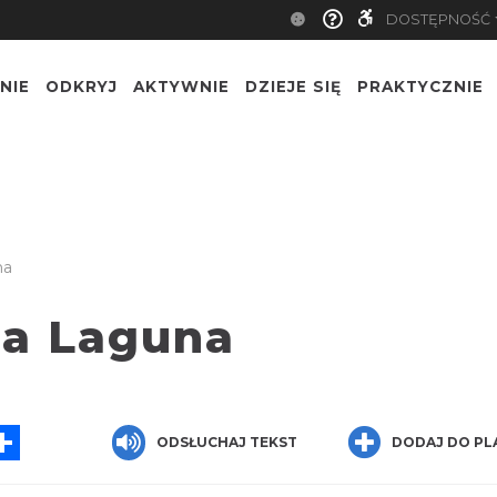
DOSTĘPNOŚĆ
NIE
ODKRYJ
AKTYWNIE
DZIEJE SIĘ
PRAKTYCZNIE
na
ia Laguna
App
essenger
Share
ODSŁUCHAJ TEKST
DODAJ DO PL