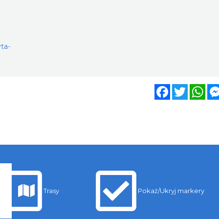
yta-
Facebook
Twitter
Wh
Trasy
Pokaż/Ukryj markery