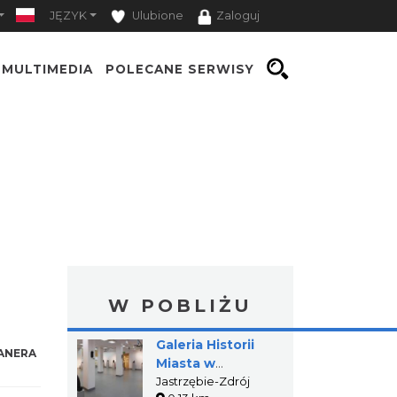
JĘZYK
Ulubione
Zaloguj
MULTIMEDIA
POLECANE SERWISY
W POBLIŻU
Galeria Historii
ANERA
Miasta w
Jastrzębiu-Zdroju
Jastrzębie-Zdrój