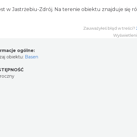
st w Jastrżebiu-Zdrój. Na terenie obiektu znajduje się r
Zauważyłeś błąd w treści?
Wyświetlen
ormacje ogólne:
aj obiektu:
Basen
STĘPNOŚĆ
oroczny