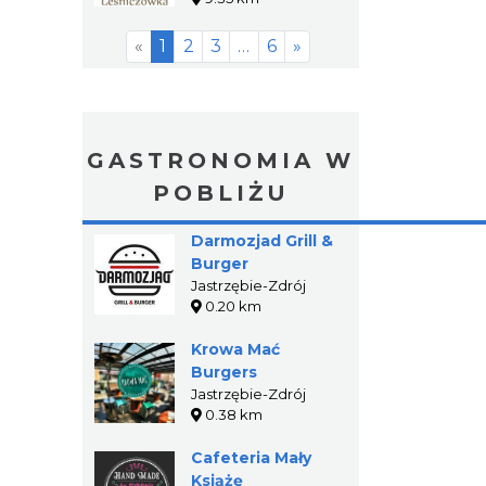
«
1
2
3
…
6
»
GASTRONOMIA W
POBLIŻU
Darmozjad Grill &
Burger
Jastrzębie-Zdrój
0.20 km
Krowa Mać
Burgers
Jastrzębie-Zdrój
0.38 km
Cafeteria Mały
Książę