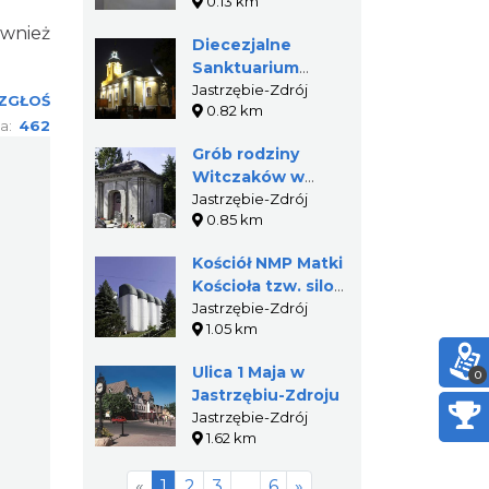
0.13 km
(Łazienki II)
ównież
Diecezjalne
Sanktuarium
Opatrzności
Jastrzębie-Zdrój
ZGŁOŚ
0.82 km
Bożej w
ia:
462
Jastrzębiu Zdroju
Grób rodziny
Witczaków w
Jastrzębiu-Zdroju
Jastrzębie-Zdrój
0.85 km
Kościół NMP Matki
Kościoła tzw. silos
w Jastrzębiu-
Jastrzębie-Zdrój
1.05 km
Zdroju
Ulica 1 Maja w
0
Jastrzębiu-Zdroju
Jastrzębie-Zdrój
1.62 km
«
1
2
3
…
6
»