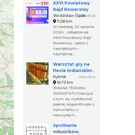
XXVI Powiatowy
Rajd Rowerowy
Wodzisław Śląski
2026-08-30
11.28 km
W niedzielę, 30 sierpnia
2026 r., odbędzie się
XXVI Powiatowy Rajd
Rowerowy – jedno z
największych i
najchętniej
wybieranych wydarzeń
Warsztat gry na
rekreacyjnych w
regionie. Tegoroczna
flecie indiańskim –
edycja rozpocznie się w
pierwsze kroki w
Rybnik
2026-09-10
Wodzisławiu Śląskim, a
16.73 km
świecie melodii
zakończy w Gminie
ZMIANA TERMINU
Gorzyce, gdzie na
WARSZTATU! Marzysz
uczestników czekać
o tym, by wydobywać
będzie Piknik
piękne, kojące dźwięki z
Rowerowy z licznymi
instrumentu o
atrakcjami.
niezwykłym
brzmieniu? A może po
Spotkanie
prostu chcesz
spróbować czegoś
miłośników