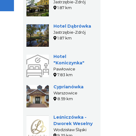
Jastrzębie-Zdrój
1.87 km
Hotel Dąbrówka
Jastrzębie-Zdrój
1.87 km
Hotel
"Koniczynka"
Pawłowice
7.83 km
Cyprianówka
Warszowice
8.59 km
Leśniczówka -
Dworek Weselny
Wodzisław Śląski
9.35 km