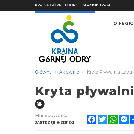
|
KRAINA GÓRNEJ ODRY
SLASKIE.
TRAVEL
O REGIO
Główna
Aktywnie
Kryta Pływalnia Lagu
Kryta pływaln
Miejscowość:
Facebook
Twitter
Whats
M
JASTRZĘBIE-ZDRÓJ