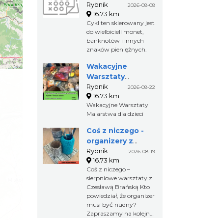
nowego i
numizmatów
Rybnik
2026-08-08
odprężającego?
16.73 km
Zapraszamy na
Cykl ten skierowany jest
wyjątkowy warsztat
do wielbicieli monet,
gry na flecie indiańskim
banknotów i innych
– intuicyjny, spokojny i
znaków pieniężnych.
dostępny dla każdego,
nawet bez
Wakacyjne
doświadczenia
Warsztaty
muzycznego.
Malarskie "Rybnik
Rybnik
2026-08-22
16.73 km
- miasto zieleni"
Wakacyjne Warsztaty
Malarstwa dla dzieci
Coś z niczego -
organizery z
tektury, z
Rybnik
2026-08-19
16.73 km
makramy...
Coś z niczego –
sierpniowe warsztaty z
Czesławą Brańską Kto
powiedział, że organizer
musi być nudny?
Zapraszamy na kolejne