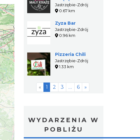
Jastrzębie-Zdrój
0.67 km
Zyza Bar
Jastrzębie-Zdrój
0.96 km
Pizzeria Chili
Jastrzębie-Zdrój
1.33 km
«
1
2
3
…
6
»
WYDARZENIA W
POBLIŻU