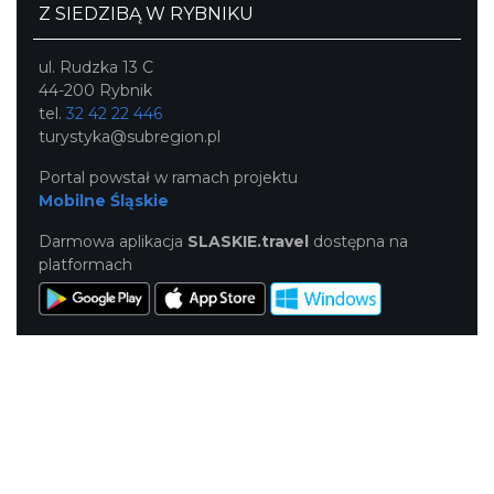
Z SIEDZIBĄ W RYBNIKU
ul. Rudzka 13 C
44-200 Rybnik
tel.
32 42 22 446
turystyka@subregion.pl
Portal powstał w ramach projektu
Mobilne Śląskie
Darmowa aplikacja
SLASKIE.travel
dostępna na
platformach
KONTAKT
|
PUNKTY IT
|
POLITYKA
PRYWATNOŚCI
NASZE SERWISY