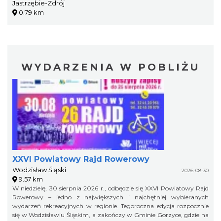
Jastrzębie-Zdrój
0.79 km
WYDARZENIA W POBLIŻU
XXVI Powiatowy Rajd Rowerowy
Wodzisław Śląski
2026-08-30
9.57 km
W niedzielę, 30 sierpnia 2026 r., odbędzie się XXVI Powiatowy Rajd
Rowerowy – jedno z największych i najchętniej wybieranych
wydarzeń rekreacyjnych w regionie. Tegoroczna edycja rozpocznie
się w Wodzisławiu Śląskim, a zakończy w Gminie Gorzyce, gdzie na