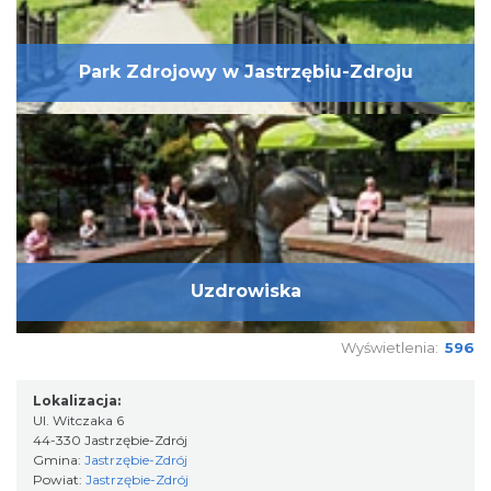
Park Zdrojowy w Jastrzębiu-Zdroju
Uzdrowiska
Wyświetlenia:
596
Lokalizacja:
Ul. Witczaka 6
44-330 Jastrzębie-Zdrój
Gmina:
Jastrzębie-Zdrój
Powiat:
Jastrzębie-Zdrój