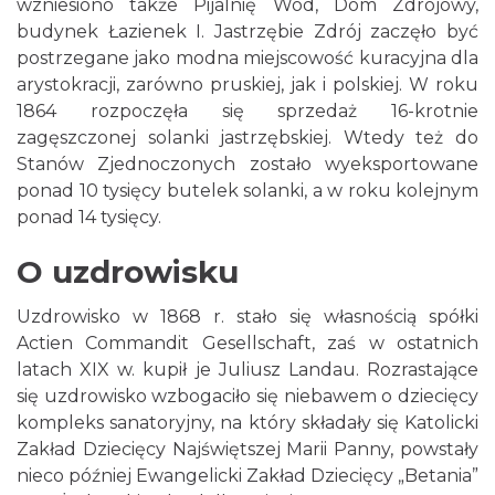
wzniesiono także Pijalnię Wód, Dom Zdrojowy,
budynek Łazienek I. Jastrzębie Zdrój zaczęło być
postrzegane jako modna miejscowość kuracyjna dla
arystokracji, zarówno pruskiej, jak i polskiej. W roku
1864 rozpoczęła się sprzedaż 16-krotnie
zagęszczonej solanki jastrzębskiej. Wtedy też do
Stanów Zjednoczonych zostało wyeksportowane
ponad 10 tysięcy butelek solanki, a w roku kolejnym
ponad 14 tysięcy.
O uzdrowisku
Uzdrowisko w 1868 r. stało się własnością spółki
Actien Commandit Gesellschaft, zaś w ostatnich
latach XIX w. kupił je Juliusz Landau. Rozrastające
się uzdrowisko wzbogaciło się niebawem o dziecięcy
kompleks sanatoryjny, na który składały się Katolicki
Zakład Dziecięcy Najświętszej Marii Panny, powstały
nieco później Ewangelicki Zakład Dziecięcy „Betania”