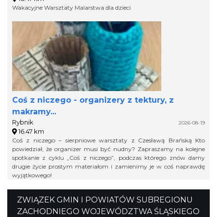
Wakacyjne Warsztaty Malarstwa dla dzieci
Coś z niczego - organizery z tektury, z
makramy...
Rybnik
2026-08-19
16.47 km
Coś z niczego – sierpniowe warsztaty z Czesławą Brańską Kto
powiedział, że organizer musi być nudny? Zapraszamy na kolejne
spotkanie z cyklu „Coś z niczego”, podczas którego znów damy
drugie życie prostym materiałom i zamienimy je w coś naprawdę
wyjątkowego!
ZWIĄZEK GMIN I POWIATÓW SUBREGIONU
ZACHODNIEGO WOJEWÓDZTWA ŚLĄSKIEGO