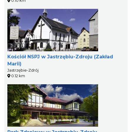
0.10 km
Kościół NSPJ w Jastrzębiu-Zdroju (Zakład
Marii)
Jastrzębie-Zdrój
0.12 km