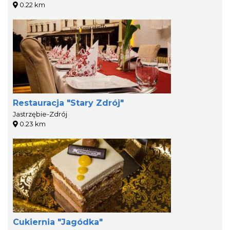
0.22 km
Restauracja "Stary Zdrój"
Jastrzębie-Zdrój
0.23 km
Cukiernia "Jagódka"