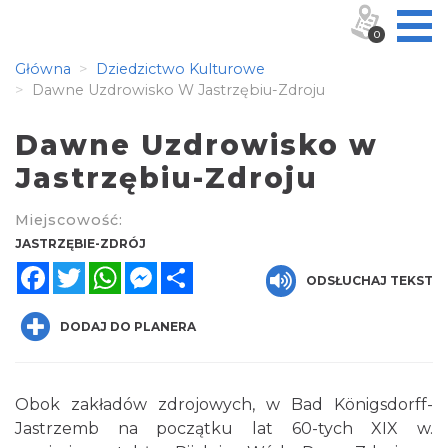
0
Główna
Dziedzictwo Kulturowe
Dawne Uzdrowisko W Jastrzębiu-Zdroju
Dawne Uzdrowisko w
Jastrzębiu-Zdroju
Miejscowość:
JASTRZĘBIE-ZDRÓJ
Facebook
Twitter
WhatsApp
Messenger
Share
ODSŁUCHAJ TEKST
DODAJ DO PLANERA
Obok zakładów zdrojowych, w Bad Königsdorff-
Jastrzemb na początku lat 60-tych XIX w.