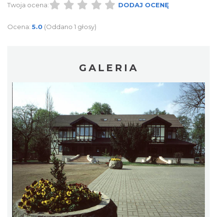
Twoja ocena:
DODAJ OCENĘ
Ocena:
5.0
(Oddano 1 głosy)
GALERIA