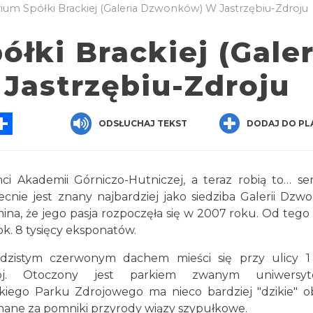
ium Spółki Brackiej (Galeria Dzwonków) W Jastrzębiu-Zdroju
łki Brackiej (Galer
Jastrzębiu-Zdroju
App
essenger
Share
ODSŁUCHAJ TEKST
DODAJ DO PL
i Akademii Górniczo-Hutniczej, a teraz robią to… sen
cnie jest znany najbardziej jako siedziba Galerii Dzw
omina, że jego pasja rozpoczęła się w 2007 roku. Od tego
 ok. 8 tysięcy eksponatów.
dzistym czerwonym dachem mieści się przy ulicy 1
ój. Otoczony jest parkiem zwanym uniwersyt
iego Parku Zdrojowego ma nieco bardziej "dzikie" ob
ane za pomniki przyrody wiązy szypułkowe.