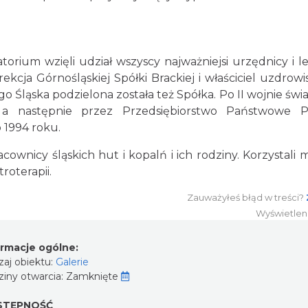
orium wzięli udział wszyscy najważniejsi urzędnicy i l
ekcja Górnośląskiej Spółki Brackiej i właściciel uzdrowi
o Śląska podzielona została też Spółka. Po II wojnie świ
a następnie przez Przedsiębiorstwo Państwowe Po
 1994 roku.
ownicy śląskich hut i kopalń i ich rodziny. Korzystali 
roterapii.
Zauważyłeś błąd w treści?
Wyświetlen
ormacje ogólne:
aj obiektu:
Galerie
iny otwarcia:
Zamknięte
STĘPNOŚĆ