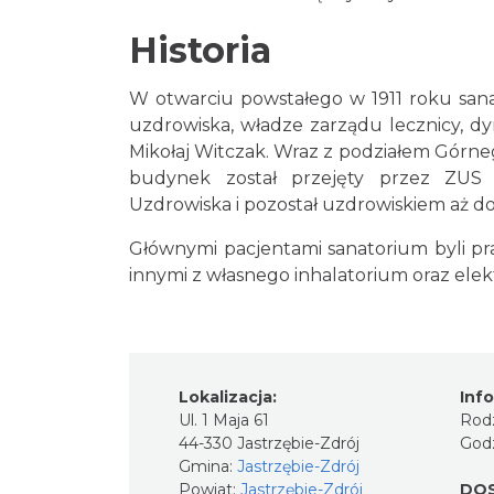
Historia
W otwarciu powstałego w 1911 roku sanat
uzdrowiska, władze zarządu lecznicy, dyr
Mikołaj Witczak. Wraz z podziałem Górneg
budynek został przejęty przez ZUS 
Uzdrowiska i pozostał uzdrowiskiem aż do
Głównymi pacjentami sanatorium byli prac
innymi z własnego inhalatorium oraz elekt
Lokalizacja:
Inf
Ul. 1 Maja 61
Rodz
44-330 Jastrzębie-Zdrój
Godz
Gmina:
Jastrzębie-Zdrój
Powiat:
Jastrzębie-Zdrój
DO