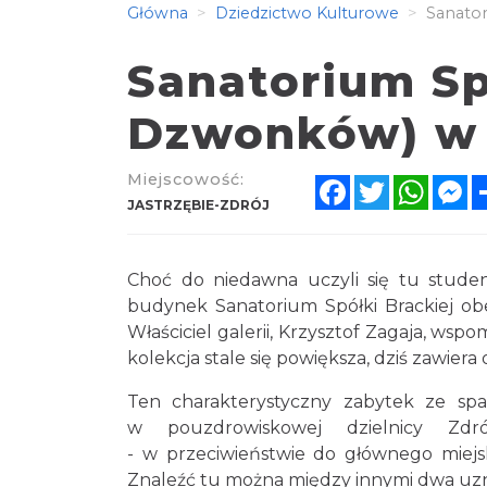
Główna
Dziedzictwo Kulturowe
Sanator
Sanatorium Spó
Dzwonków) w 
Miejscowość:
Facebook
Twitter
Whats
M
JASTRZĘBIE-ZDRÓJ
Choć do niedawna uczyli się tu studenc
budynek Sanatorium Spółki Brackiej obe
Właściciel galerii, Krzysztof Zagaja, wsp
kolekcja stale się powiększa, dziś zawiera
Ten charakterystyczny zabytek ze spa
w pouzdrowiskowej dzielnicy Zdr
- w przeciwieństwie do głównego miejsk
Znaleźć tu można między innymi dwa uzn