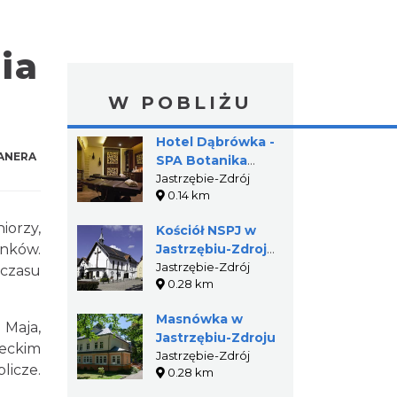
ia
W POBLIŻU
Hotel Dąbrówka -
ANERA
SPA Botanika
Relaks & Wellness
Jastrzębie-Zdrój
0.14 km
iorzy,
Kościół NSPJ w
onków.
Jastrzębiu-Zdroju
(Zakład Marii)
Jastrzębie-Zdrój
 czasu
0.28 km
Masnówka w
 Maja,
Jastrzębiu-Zdroju
eckim
Jastrzębie-Zdrój
licze.
0.28 km