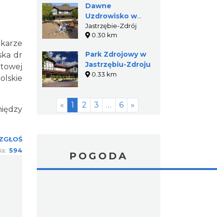
Dawne
Uzdrowisko w
Jastrzębiu-Zdroju
Jastrzębie-Zdrój
0.30 km
ekarze
Park Zdrojowy w
ska dr
Jastrzębiu-Zdroju
atowej
0.33 km
lskie
«
1
2
3
…
6
»
między
ZGŁOŚ
ia:
594
POGODA