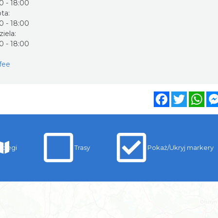
0 - 18:00
ta:
0 - 18:00
ziela:
0 - 18:00
fee
Facebook
Twitter
Wh
clegi
Trasy
Pokaż/Ukryj markery