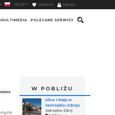
JĘZYK
Ulubione
Zaloguj
MULTIMEDIA
POLECANE SERWISY
W POBLIŻU
ANERA
Ulica 1 Maja w
Jastrzębiu-Zdroju
Jastrzębie-Zdrój
jomymi