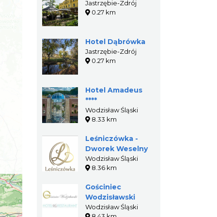
Jastrzębie-Zdrój
0.27 km
Hotel Dąbrówka
Jastrzębie-Zdrój
0.27 km
Hotel Amadeus
****
Wodzisław Śląski
8.33 km
Leśniczówka -
Dworek Weselny
Wodzisław Śląski
8.36 km
Gościniec
Wodzisławski
Wodzisław Śląski
8.43 km