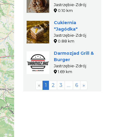
Jastrzębie-Zdrój
0.10 km
Cukiernia
"Jagódka"
Jastrzębie-Zdrój
0.88 km
Darmozjad Grill &
Burger
Jastrzębie-Zdrój
1.69 km
«
1
2
3
…
6
»