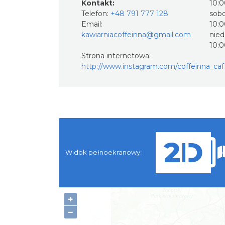
Kontakt:
10:0
Telefon:
+48 791 777 128
sobo
Email:
10:0
kawiarniacoffeinna@gmail.com
nied
10:0
Strona internetowa:
http://www.instagram.com/coffeinna_caf
Widok pełnoekranowy:
No
+
−