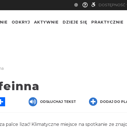
DOSTĘPNOŚĆ
NIE
ODKRYJ
AKTYWNIE
DZIEJE SIĘ
PRAKTYCZNIE
na
feinna
App
essenger
Share
ODSŁUCHAJ TEKST
DODAJ DO PL
za palce lizać! Klimatyczne miejsce na spotkanie ze zna