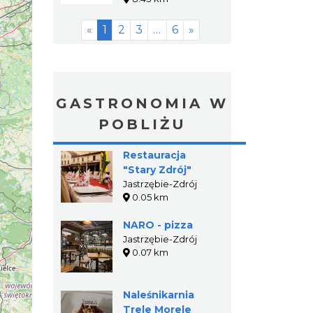
«
1
2
3
…
6
»
GASTRONOMIA W
POBLIŻU
Restauracja
"Stary Zdrój"
Jastrzębie-Zdrój
0.05 km
NARO - pizza
Jastrzębie-Zdrój
0.07 km
Naleśnikarnia
Trele Morele