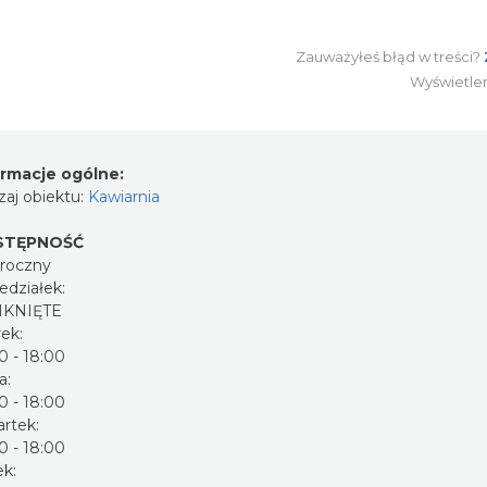
Zauważyłeś błąd w treści?
Wyświetle
ormacje ogólne:
aj obiektu:
Kawiarnia
STĘPNOŚĆ
oroczny
edziałek:
KNIĘTE
ek:
0 - 18:00
a:
0 - 18:00
rtek:
0 - 18:00
ek: