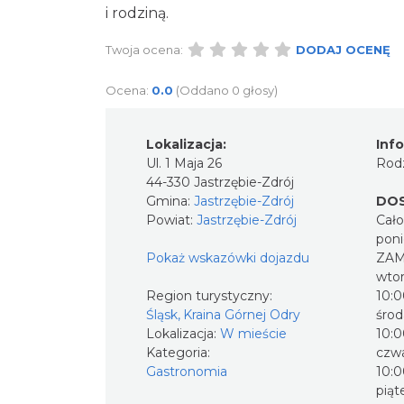
i rodziną.
Twoja ocena:
DODAJ OCENĘ
Ocena:
0.0
(Oddano 0 głosy)
Lokalizacja:
Inf
Ul. 1 Maja 26
Rodz
44-330 Jastrzębie-Zdrój
Gmina:
Jastrzębie-Zdrój
DO
Powiat:
Jastrzębie-Zdrój
Cał
poni
Pokaż wskazówki dojazdu
ZAM
wtor
Region turystyczny:
10:0
Śląsk, Kraina Górnej Odry
środ
Lokalizacja:
W mieście
10:0
Kategoria:
czwa
Gastronomia
10:0
piąt