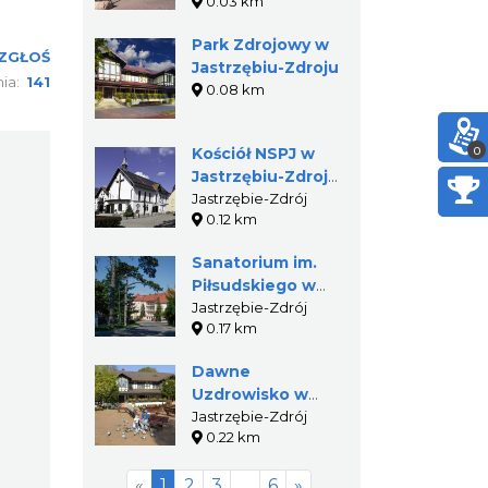
0.03 km
Park Zdrojowy w
ZGŁOŚ
Jastrzębiu-Zdroju
nia:
141
0.08 km
0
Kościół NSPJ w
Jastrzębiu-Zdroju
(Zakład Marii)
Jastrzębie-Zdrój
0.12 km
Sanatorium im.
Piłsudskiego w
Jastrzębiu-Zdroju
Jastrzębie-Zdrój
0.17 km
Dawne
Uzdrowisko w
Jastrzębiu-Zdroju
Jastrzębie-Zdrój
0.22 km
«
1
2
3
…
6
»