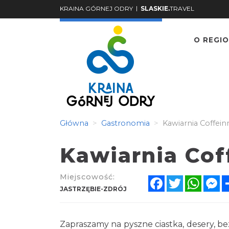
|
KRAINA GÓRNEJ ODRY
SLASKIE.
TRAVEL
O REGIO
Główna
Gastronomia
Kawiarnia Coffein
Kawiarnia Cof
Miejscowość:
Facebook
Twitter
Whats
M
JASTRZĘBIE-ZDRÓJ
Zapraszamy na pyszne ciastka, desery, be