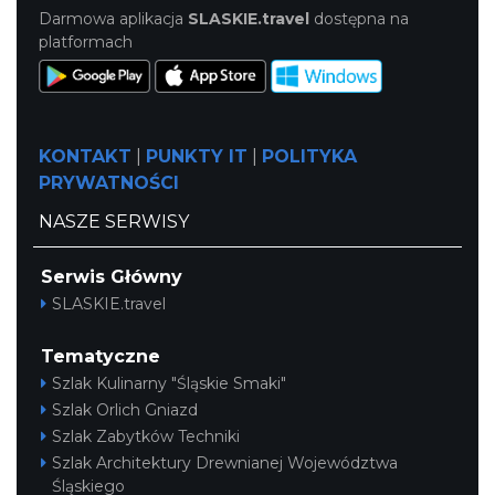
Darmowa aplikacja
SLASKIE.travel
dostępna na
platformach
KONTAKT
|
PUNKTY IT
|
POLITYKA
PRYWATNOŚCI
NASZE SERWISY
Serwis Główny
SLASKIE.travel
Tematyczne
Szlak Kulinarny "Śląskie Smaki"
Szlak Orlich Gniazd
Szlak Zabytków Techniki
Szlak Architektury Drewnianej Województwa
Śląskiego