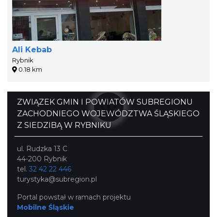
Ali Kebab
Rybnik
0.18 km
ZWIĄZEK GMIN I POWIATÓW SUBREGIONU
ZACHODNIEGO WOJEWÓDZTWA ŚLĄSKIEGO
Z SIEDZIBĄ W RYBNIKU
ul. Rudzka 13 C
44-200 Rybnik
tel.
32 42 22 446
turystyka@subregion.pl
Portal powstał w ramach projektu
Mobilne Śląskie