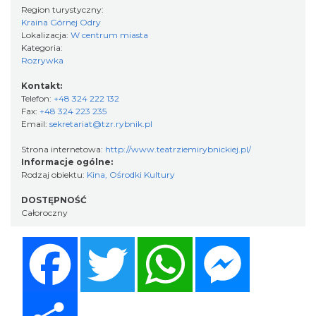
Region turystyczny:
Kraina Górnej Odry
Lokalizacja:
W centrum miasta
Kategoria:
Rozrywka
Kontakt:
Telefon:
+48 324 222 132
Fax:
+48 324 223 235
Email:
sekretariat@tzr.rybnik.pl
Strona internetowa:
http://www.teatrziemirybnickiej.pl/
Informacje ogólne:
Rodzaj obiektu:
Kina, Ośrodki Kultury
DOSTĘPNOŚĆ
Całoroczny
Facebook
Twitter
WhatsApp
Messenger
Share