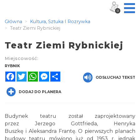
0
Główna
Kultura, Sztuka I Rozrywka
Teatr Ziemi Rybnickiej
Teatr Ziemi Rybnickiej
Miejscowość:
RYBNIK
Facebook
Twitter
WhatsApp
Messenger
Share
ODSŁUCHAJ TEKST
DODAJ DO PLANERA
Budynek teatru został zaprojektowany
przez
Jerzego Gottfrieda
,
Henryka
Buszkę
i
Aleksandra Frantę
. O pierwszych planach
budowy teatru mówiono już od
1953
r. jednak