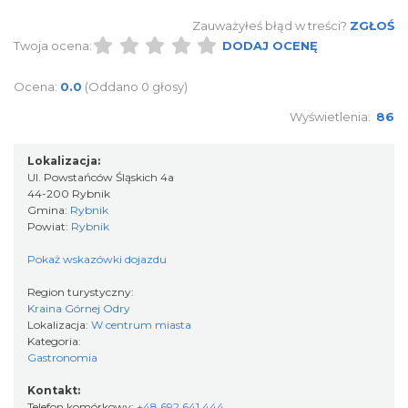
Zauważyłeś błąd w treści?
ZGŁOŚ
Twoja ocena:
DODAJ OCENĘ
Ocena:
0.0
(Oddano 0 głosy)
Wyświetlenia:
86
Lokalizacja:
Ul. Powstańców Śląskich 4a
44-200 Rybnik
Gmina:
Rybnik
Powiat:
Rybnik
Pokaż wskazówki dojazdu
Region turystyczny:
Kraina Górnej Odry
Lokalizacja:
W centrum miasta
Kategoria:
Gastronomia
Kontakt:
Telefon komórkowy:
+48 692 641 444