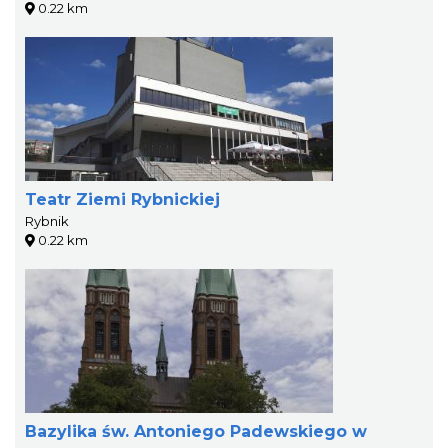
0.22 km
Teatr Ziemi Rybnickiej
Rybnik
0.22 km
Bazylika św. Antoniego Padewskiego w