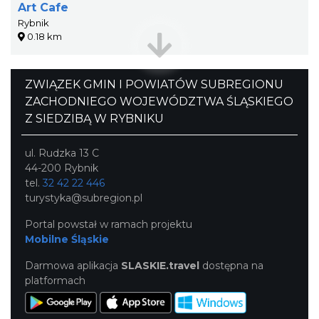
Art Cafe
Rybnik
0.18 km
ZWIĄZEK GMIN I POWIATÓW SUBREGIONU
ZACHODNIEGO WOJEWÓDZTWA ŚLĄSKIEGO
Z SIEDZIBĄ W RYBNIKU
ul. Rudzka 13 C
44-200 Rybnik
tel.
32 42 22 446
turystyka@subregion.pl
Portal powstał w ramach projektu
Mobilne Śląskie
Darmowa aplikacja
SLASKIE.travel
dostępna na
platformach