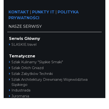
KONTAKT
|
PUNKTY IT
|
POLITYKA
PRYWATNOŚCI
NASZE SERWISY
Serwis Główny
SLASKIE.travel
Tematyczne
Szlak Kulinarny "Śląskie Smaki"
Szlak Orlich Gniazd
Szlak Zabytków Techniki
Szlak Architektury Drewnianej Województwa
Śląskiego
Industriada
Juromania
Szlak Przyrody
Śląskie z dzieckiem