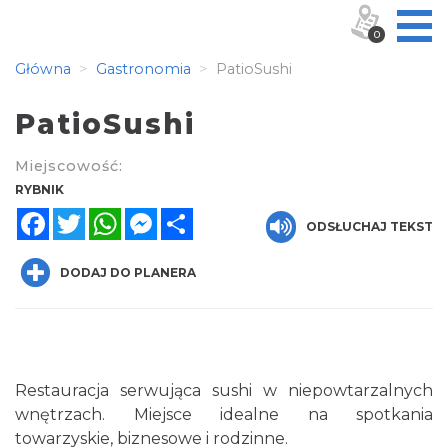
0
Główna
Gastronomia
PatioSushi
PatioSushi
Miejscowość:
RYBNIK
Facebook
Twitter
WhatsApp
Messenger
Share
ODSŁUCHAJ TEKST
DODAJ DO PLANERA
Restauracja serwująca sushi w niepowtarzalnych
wnętrzach. Miejsce idealne na spotkania
towarzyskie, biznesowe i rodzinne.