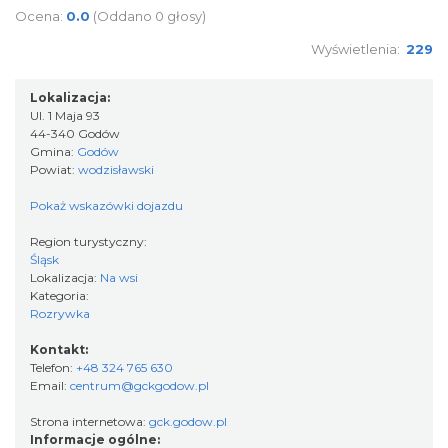
Ocena:
0.0
(Oddano 0 głosy)
Wyświetlenia:
229
Lokalizacja:
Ul. 1 Maja 93
44-340 Godów
Gmina:
Godów
Powiat:
wodzisławski
Pokaż wskazówki dojazdu
Region turystyczny:
Śląsk
Lokalizacja:
Na wsi
Kategoria:
Rozrywka
Kontakt:
Telefon:
+48 324 765 630
Email:
centrum@gckgodow.pl
Strona internetowa:
gck.godow.pl
Informacje ogólne: