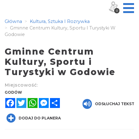
0
Główna
Kultura, Sztuka I Rozrywka
Gminne Centrum Kultury, Sportu I Turystyki W
Godowie
Gminne Centrum
Kultury, Sportu i
Turystyki w Godowie
Miejscowość:
GODÓW
Facebook
Twitter
WhatsApp
Messenger
Share
ODSŁUCHAJ TEKST
DODAJ DO PLANERA