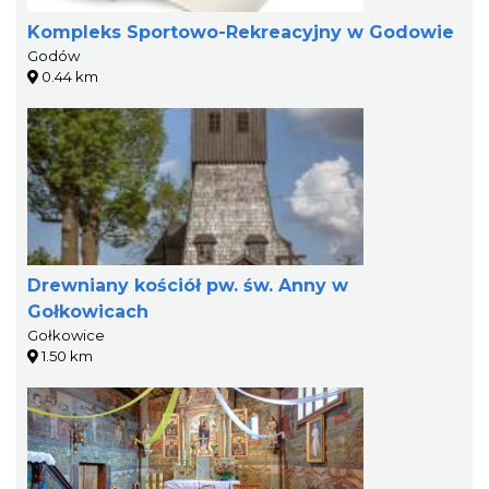
Kompleks Sportowo-Rekreacyjny w Godowie
Godów
0.44 km
Drewniany kościół pw. św. Anny w
Gołkowicach
Gołkowice
1.50 km