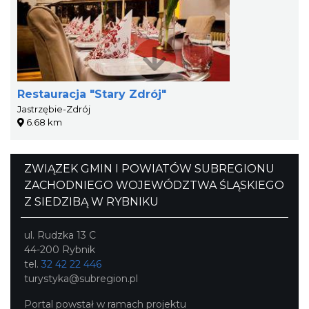
Restauracja "Stary Zdrój"
Jastrzębie-Zdrój
6.68 km
ZWIĄZEK GMIN I POWIATÓW SUBREGIONU
ZACHODNIEGO WOJEWÓDZTWA ŚLĄSKIEGO
Z SIEDZIBĄ W RYBNIKU
ul. Rudzka 13 C
44-200 Rybnik
tel.
32 42 22 446
turystyka@subregion.pl
Portal powstał w ramach projektu