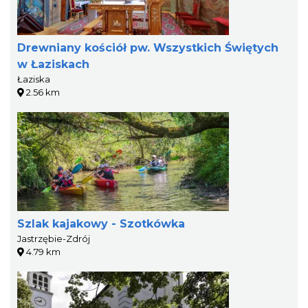
Drewniany kościół pw. Wszystkich Świętych
w Łaziskach
Łaziska
2.56 km
Szlak kajakowy - Szotkówka
Jastrzębie-Zdrój
4.79 km