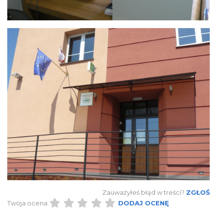
Zauważyłeś błąd w treści?
ZGŁOŚ
Twoja ocena:
DODAJ OCENĘ