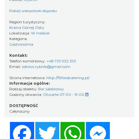
Pokaż wskazówki dojazdu
Region turystyczny:
Kraina Górnej Odry
Lokalizacja:
W mieście
Kategoria:
Gastronomia
Kontakt:
Telefon komórkowy:
+48 729 932 293
Email:
zdrovo.rybnik@gmail.com
Strona internetowa:
http://fitfoodcatering.pl/
Informacje ogólne:
Rodzaj obiektu:
Bar sałatkowy
Godziny otwarcia:
Otwarte 07:00 - 19:00
DOSTĘPNOŚĆ
Całoroczny
Facebook
Twitter
WhatsApp
Messenger