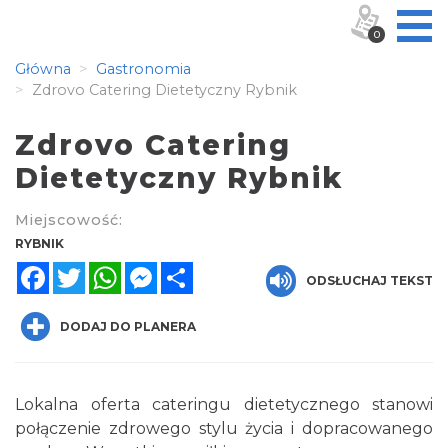
0
Główna
Gastronomia
Zdrovo Catering Dietetyczny Rybnik
Zdrovo Catering
Dietetyczny Rybnik
Miejscowość:
RYBNIK
Facebook
Twitter
WhatsApp
Messenger
Share
ODSŁUCHAJ TEKST
DODAJ DO PLANERA
Lokalna oferta cateringu dietetycznego stanowi
połączenie zdrowego stylu życia i dopracowanego