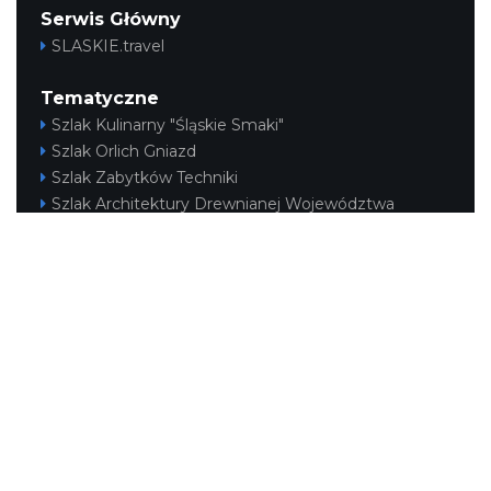
Serwis Główny
SLASKIE.travel
Tematyczne
Szlak Kulinarny "Śląskie Smaki"
Szlak Orlich Gniazd
Szlak Zabytków Techniki
Szlak Architektury Drewnianej Województwa
Śląskiego
Industriada
Juromania
Szlak Przyrody
Śląskie z dzieckiem
Śląskie po zdrowie
Narty w Śląskim
Rowerem przez Śląskie
Kajakiem przez Śląskie
Regionalne
Beskidy