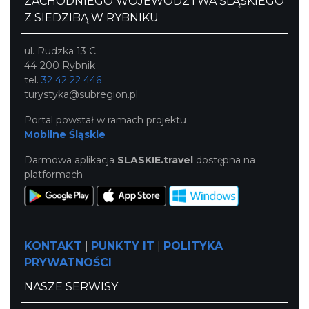
ZACHODNIEGO WOJEWÓDZTWA ŚLĄSKIEGO
Z SIEDZIBĄ W RYBNIKU
ul. Rudzka 13 C
44-200 Rybnik
tel.
32 42 22 446
turystyka@subregion.pl
Portal powstał w ramach projektu
Mobilne Śląskie
Darmowa aplikacja
SLASKIE.travel
dostępna na
platformach
KONTAKT
|
PUNKTY IT
|
POLITYKA
PRYWATNOŚCI
NASZE SERWISY